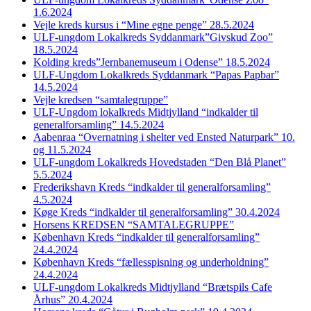
1.6.2024
Vejle kreds kursus i “Mine egne penge” 28.5.2024
ULF-ungdom Lokalkreds Syddanmark”Givskud Zoo”
18.5.2024
Kolding kreds”Jernbanemuseum i Odense” 18.5.2024
ULF-Ungdom Lokalkreds Syddanmark “Papas Papbar”
14.5.2024
Vejle kredsen “samtalegruppe”
ULF-Ungdom lokalkreds Midtjylland “indkalder til
generalforsamling” 14.5.2024
Aabenraa “Overnatning i shelter ved Ensted Naturpark” 10.
og 11.5.2024
ULF-ungdom Lokalkreds Hovedstaden “Den Blå Planet”
5.5.2024
Frederikshavn Kreds “indkalder til generalforsamling”
4.5.2024
Køge Kreds “indkalder til generalforsamling” 30.4.2024
Horsens KREDSEN “SAMTALEGRUPPE”
København Kreds “indkalder til generalforsamling”
24.4.2024
København Kreds “fællesspisning og underholdning”
24.4.2024
ULF-ungdom Lokalkreds Midtjylland “Brætspils Cafe
Århus” 20.4.2024