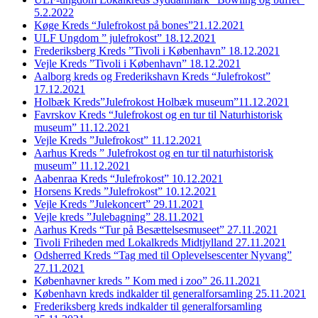
5.2.2022
Køge Kreds “Julefrokost på bones”21.12.2021
ULF Ungdom ” julefrokost” 18.12.2021
Frederiksberg Kreds ”Tivoli i København” 18.12.2021
Vejle Kreds ”Tivoli i København” 18.12.2021
Aalborg kreds og Frederikshavn Kreds “Julefrokost”
17.12.2021
Holbæk Kreds”Julefrokost Holbæk museum”11.12.2021
Favrskov Kreds “Julefrokost og en tur til Naturhistorisk
museum” 11.12.2021
Vejle Kreds ”Julefrokost” 11.12.2021
Aarhus Kreds ” Julefrokost og en tur til naturhistorisk
museum” 11.12.2021
Aabenraa Kreds “Julefrokost” 10.12.2021
Horsens Kreds ”Julefrokost” 10.12.2021
Vejle Kreds ”Julekoncert” 29.11.2021
Vejle kreds ”Julebagning” 28.11.2021
Aarhus Kreds “Tur på Besættelsesmuseet” 27.11.2021
Tivoli Friheden med Lokalkreds Midtjylland 27.11.2021
Odsherred Kreds “Tag med til Oplevelsescenter Nyvang”
27.11.2021
Københavner kreds ” Kom med i zoo” 26.11.2021
København kreds indkalder til generalforsamling 25.11.2021
Frederiksberg kreds indkalder til generalforsamling