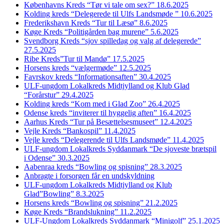
Københavns Kreds “Tør vi tale om sex?” 18.6.2025
Kolding kreds “Delegerede til Ulfs Landsmøde ” 10.6.2025
Frederikshavn Kreds “Tur til Læsø” 8.6.2025
Køge Kreds “Politigården bag murene” 5.6.2025
Svendborg Kreds “sjov spilledag og valg af delegerede”
27.5.2025
Ribe Kreds”Tur til Mandø” 17.5.2025
Horsens kreds “vælgermøde” 12.5.2025
Favrskov kreds “Informationsaften” 30.4.2025
ULF-ungdom Lokalkreds Midtjylland og Klub Glad
“Forårstur” 29.4.2025
Kolding kreds “Kom med i Glad Zoo” 26.4.2025
Odense kreds “inviterer til hyggelig aften” 16.4.2025
Aarhus Kreds “Tur på Besættelsesmuseet” 12.4.2025
Vejle Kreds “Bankospil” 11.4.2025
Vejle kreds “Delegerende til Ulfs Landsmøde” 11.4.2025
ULF-ungdom Lokalkreds Syddanmark “De sjoveste brætspil
i Odense” 30.3.2025
Aabenraa kreds “Bowling og spisning” 28.3.2025
Anbragte i forsorgen får en undskyldning
ULF-ungdom Lokalkreds Midtjylland og Klub
Glad”Bowling” 8.3.2025
Horsens kreds “Bowling og spisning” 21.2.2025
Køge Kreds “Brandslukning” 11.2.2025
ULF-Ungdom Lokalkreds Syddanmark “Minigolf” 25.1.2025