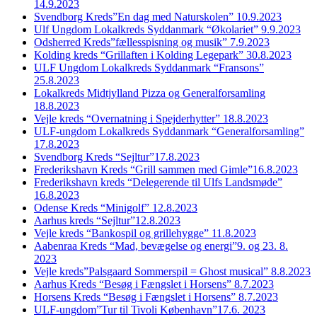
14.9.2023
Svendborg Kreds”En dag med Naturskolen” 10.9.2023
Ulf Ungdom Lokalkreds Syddanmark “Økolariet” 9.9.2023
Odsherred Kreds”fællesspisning og musik” 7.9.2023
Kolding kreds “Grillaften i Kolding Legepark” 30.8.2023
ULF Ungdom Lokalkreds Syddanmark “Fransons”
25.8.2023
Lokalkreds Midtjylland Pizza og Generalforsamling
18.8.2023
Vejle kreds “Overnatning i Spejderhytter” 18.8.2023
ULF-ungdom Lokalkreds Syddanmark “Generalforsamling”
17.8.2023
Svendborg Kreds “Sejltur”17.8.2023
Frederikshavn Kreds “Grill sammen med Gimle”16.8.2023
Frederikshavn kreds “Delegerende til Ulfs Landsmøde”
16.8.2023
Odense Kreds “Minigolf” 12.8.2023
Aarhus kreds “Sejltur”12.8.2023
Vejle kreds “Bankospil og grillehygge” 11.8.2023
Aabenraa Kreds “Mad, bevægelse og energi”9. og 23. 8.
2023
Vejle kreds”Palsgaard Sommerspil = Ghost musical” 8.8.2023
Aarhus Kreds “Besøg i Fængslet i Horsens” 8.7.2023
Horsens Kreds “Besøg i Fængslet i Horsens” 8.7.2023
ULF-ungdom”Tur til Tivoli København”17.6. 2023