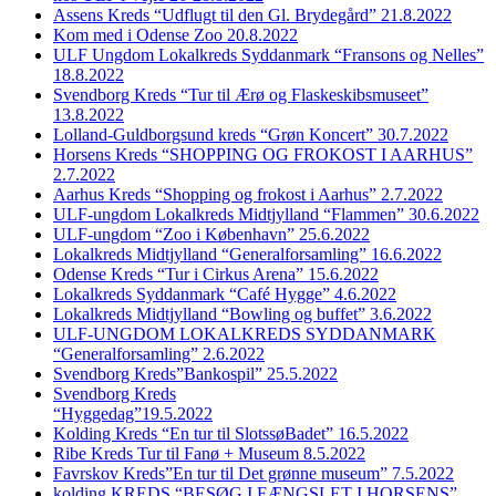
Assens Kreds “Udflugt til den Gl. Brydegård” 21.8.2022
Kom med i Odense Zoo 20.8.2022
ULF Ungdom Lokalkreds Syddanmark “Fransons og Nelles”
18.8.2022
Svendborg Kreds “Tur til Ærø og Flaskeskibsmuseet”
13.8.2022
Lolland-Guldborgsund kreds “Grøn Koncert” 30.7.2022
Horsens Kreds “SHOPPING OG FROKOST I AARHUS”
2.7.2022
Aarhus Kreds “Shopping og frokost i Aarhus” 2.7.2022
ULF-ungdom Lokalkreds Midtjylland “Flammen” 30.6.2022
ULF-ungdom “Zoo i København” 25.6.2022
Lokalkreds Midtjylland “Generalforsamling” 16.6.2022
Odense Kreds “Tur i Cirkus Arena” 15.6.2022
Lokalkreds Syddanmark “Café Hygge” 4.6.2022
Lokalkreds Midtjylland “Bowling og buffet” 3.6.2022
ULF-UNGDOM LOKALKREDS SYDDANMARK
“Generalforsamling” 2.6.2022
Svendborg Kreds”Bankospil” 25.5.2022
Svendborg Kreds
“Hyggedag”19.5.2022
Kolding Kreds “En tur til SlotssøBadet” 16.5.2022
Ribe Kreds Tur til Fanø + Museum 8.5.2022
Favrskov Kreds”En tur til Det grønne museum” 7.5.2022
kolding KREDS “BESØG I FÆNGSLET I HORSENS”