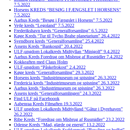
7.5.2022
Horsens KREDS “BESØG I FÆNGSLET I HORSENS”
7.5.2022
Aarhus Kreds “Besøg i Fængslet i Horsens” 7.5.2022
Vejle kreds “Legoland” 7.5.2022
Frederikshavn kreds “Generalforsamling” 6.5.2022
Køge Kreds “Tur til Tycho Brahe planetarium” 26.4.2022
Svendborg kreds “Generalforsamling” 25.4.2022
Assens Kreds “Bankospil” 20.4.2022
ULF-ungdom Lokalkreds Midtjyllan “Minigolf” 9.4.2022
Aarhus Kreds Foredrag om Misbrug af Rusmidler 7.4.2022
Kokkeaften med Claus Holm
ULF-ungdom “Påskefrokost” 2.4.2022
Køge kreds “Generalforsamling” 29.3.2022
Horsens kreds “Industrimuseum og spisning” 26.3.2022
Fredericia kreds “Industrimuseum og spisning” 26.3.2022
Aarhus kreds “Industrimuseum og spisning” 26.3.2022
Assens kreds “Generalforsamlingen” 24.3.2022
Find ULF på Faceboook
Aabenraa Kreds Filmaften 19.3.2022
ULF ungdom Lokalkreds Midtjylland “Gåtur i Dyrehaven”
26.2.2022
Ribe Kreds “Foredrag om Misbrug af Rusmidler” 23.2.2022
Odense Kreds “Mad, glæde og energi” 13.2.2022
ULF-ungdom Lokalkreds Syddanmark “Bowling og buffet”