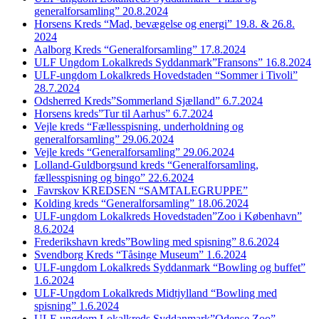
generalforsamling” 20.8.2024
Horsens Kreds “Mad, bevægelse og energi” 19.8. & 26.8.
2024
Aalborg Kreds “Generalforsamling” 17.8.2024
ULF Ungdom Lokalkreds Syddanmark”Fransons” 16.8.2024
ULF-ungdom Lokalkreds Hovedstaden “Sommer i Tivoli”
28.7.2024
Odsherred Kreds”Sommerland Sjælland” 6.7.2024
Horsens kreds”Tur til Aarhus” 6.7.2024
Vejle kreds “Fællesspisning, underholdning og
generalforsamling” 29.06.2024
Vejle kreds “Generalforsamling” 29.06.2024
Lolland-Guldborgsund kreds “Generalforsamling,
fællesspisning og bingo” 22.6.2024
Favrskov KREDSEN “SAMTALEGRUPPE”
Kolding kreds “Generalforsamling” 18.06.2024
ULF-ungdom Lokalkreds Hovedstaden”Zoo i København”
8.6.2024
Frederikshavn kreds”Bowling med spisning” 8.6.2024
Svendborg Kreds “Tåsinge Museum” 1.6.2024
ULF-ungdom Lokalkreds Syddanmark “Bowling og buffet”
1.6.2024
ULF-Ungdom Lokalkreds Midtjylland “Bowling med
spisning” 1.6.2024
ULF-ungdom Lokalkreds Syddanmark”Odense Zoo”