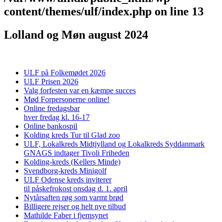
content/themes/ulf/index.php
on line
13
Lolland og Møn august 2024
ULF på Folkemødet 2026
ULF Prisen 2026
Valg forfesten var en kæmpe succes
Mød Forpersonerne online!
Online fredagsbar
hver fredag kl. 16-17
Online bankospil
Kolding kreds Tur til Glad zoo
ULF, Lokalkreds Midtjylland og Lokalkreds Syddanmark
GNAGS indtager Tivoli Friheden
Kolding-kreds (Kellers Minde)
Svendborg-kreds Minigolf
ULF Odense kreds inviterer
til påskefrokost onsdag d. 1. april
Nytårsaften røg som varmt brød
Billigere rejser og helt nye tilbud
Mathilde Faber i fjernsynet