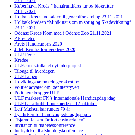
25.11.2021
København Kreds ” kanalrundfarts tur og biograftur”
24.11.2021
Holbæk kreds indkalder til generalforsamling 23.11.2021
Holbæk kredsen “Minikursus om misbrug og Skadevirkning”
23.11.2021
Odense Kreds Kom med i Odense Zoo 21.11.2021
Aktiviteter
Årets Handicappris 2020
Julehilsen fra formændene 2020
ULF Ferie
Kredse
ULF-kreds-tolke et nyt pilotprojekt
Tilbage til hverdagen
ULF Linjen
Udviklingshæmmede gør skrot hot
Politiet advarer om identitetstyveri
Politikere besøger ULF
ULF markerer FN’s Internationale Handicapdag idag
ULF har afholdt Landsmøde d. 12. oktober
Leif Madsen har rundet 70 år
Lystfiskeri for handicappede og hjælper:
”Bjarne Jensen får fortjenstmedaljen”
Invitation til diabeteskonference
Indbydelse til afslutningskonference