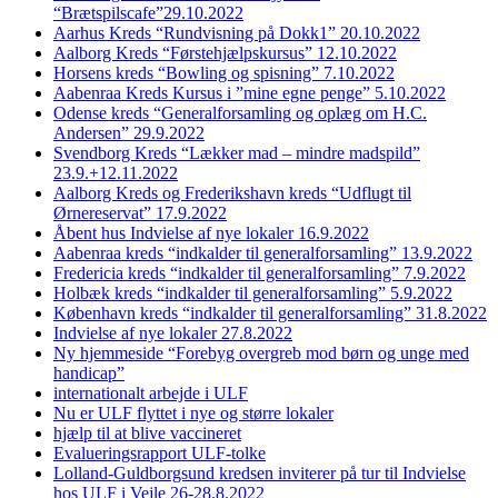
“Brætspilscafe”29.10.2022
Aarhus Kreds “Rundvisning på Dokk1” 20.10.2022
Aalborg Kreds “Førstehjælpskursus” 12.10.2022
Horsens kreds “Bowling og spisning” 7.10.2022
Aabenraa Kreds Kursus i ”mine egne penge” 5.10.2022
Odense kreds “Generalforsamling og oplæg om H.C.
Andersen” 29.9.2022
Svendborg Kreds “Lækker mad – mindre madspild”
23.9.+12.11.2022
Aalborg Kreds og Frederikshavn kreds “Udflugt til
Ørnereservat” 17.9.2022
Åbent hus Indvielse af nye lokaler 16.9.2022
Aabenraa kreds “indkalder til generalforsamling” 13.9.2022
Fredericia kreds “indkalder til generalforsamling” 7.9.2022
Holbæk kreds “indkalder til generalforsamling” 5.9.2022
København kreds “indkalder til generalforsamling” 31.8.2022
Indvielse af nye lokaler 27.8.2022
Ny hjemmeside “Forebyg overgreb mod børn og unge med
handicap”
internationalt arbejde i ULF
Nu er ULF flyttet i nye og større lokaler
hjælp til at blive vaccineret
Evalueringsrapport ULF-tolke
Lolland-Guldborgsund kredsen inviterer på tur til Indvielse
hos ULF i Vejle 26-28.8.2022