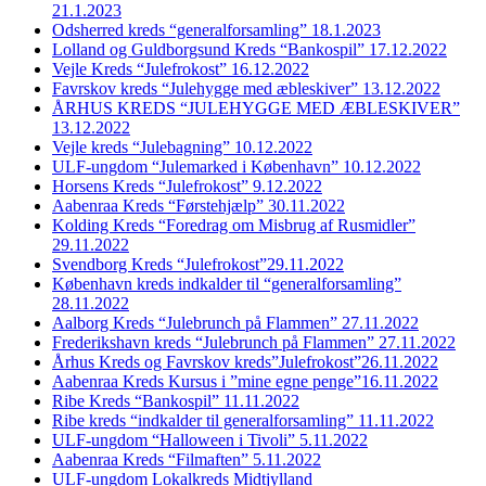
21.1.2023
Odsherred kreds “generalforsamling” 18.1.2023
Lolland og Guldborgsund Kreds “Bankospil” 17.12.2022
Vejle Kreds “Julefrokost” 16.12.2022
Favrskov kreds “Julehygge med æbleskiver” 13.12.2022
ÅRHUS KREDS “JULEHYGGE MED ÆBLESKIVER”
13.12.2022
Vejle kreds “Julebagning” 10.12.2022
ULF-ungdom “Julemarked i København” 10.12.2022
Horsens Kreds “Julefrokost” 9.12.2022
Aabenraa Kreds “Førstehjælp” 30.11.2022
Kolding Kreds “Foredrag om Misbrug af Rusmidler”
29.11.2022
Svendborg Kreds “Julefrokost”29.11.2022
København kreds indkalder til “generalforsamling”
28.11.2022
Aalborg Kreds “Julebrunch på Flammen” 27.11.2022
Frederikshavn kreds “Julebrunch på Flammen” 27.11.2022
Århus Kreds og Favrskov kreds”Julefrokost”26.11.2022
Aabenraa Kreds Kursus i ”mine egne penge”16.11.2022
Ribe Kreds “Bankospil” 11.11.2022
Ribe kreds “indkalder til generalforsamling” 11.11.2022
ULF-ungdom “Halloween i Tivoli” 5.11.2022
Aabenraa Kreds “Filmaften” 5.11.2022
ULF-ungdom Lokalkreds Midtjylland