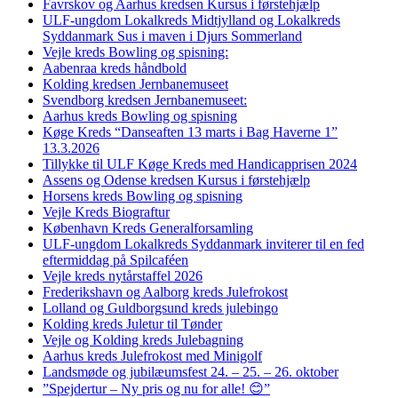
Favrskov og Aarhus kredsen Kursus i førstehjælp
ULF-ungdom Lokalkreds Midtjylland og Lokalkreds
Syddanmark Sus i maven i Djurs Sommerland
Vejle kreds Bowling og spisning:
Aabenraa kreds håndbold
Kolding kredsen Jernbanemuseet
Svendborg kredsen Jernbanemuseet:
Aarhus kreds Bowling og spisning
Køge Kreds “Danseaften 13 marts i Bag Haverne 1”
13.3.2026
Tillykke til ULF Køge Kreds med Handicapprisen 2024
Assens og Odense kredsen Kursus i førstehjælp
Horsens kreds Bowling og spisning
Vejle Kreds Biograftur
København Kreds Generalforsamling
ULF-ungdom Lokalkreds Syddanmark inviterer til en fed
eftermiddag på Spilcaféen
Vejle kreds nytårstaffel 2026
Frederikshavn og Aalborg kreds Julefrokost
Lolland og Guldborgsund kreds julebingo
Kolding kreds Juletur til Tønder
Vejle og Kolding kreds Julebagning
Aarhus kreds Julefrokost med Minigolf
Landsmøde og jubilæumsfest 24. – 25. – 26. oktober
”Spejdertur – Ny pris og nu for alle! 😊”