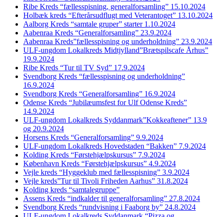
Ribe Kreds “fællesspisning, generalforsamling” 15.10.2024
Holbæk kreds “Efterårsudflugt med Veterantoget” 13.10.2024
Aalborg Kreds “samtale gruper” starter 1.10.2024
Aabenraa Kreds “Generalforsamling” 23.9.2024
Aabenraa Kreds”fællesspisning og underholdning” 23.9.2024
ULF-ungdom Lokalkreds Midtjylland”Brætspilscafe Århus”
19.9.2024
Ribe Kreds “Tur til TV Syd” 17.9.2024
Svendborg Kreds “fællesspisning og underholdning”
16.9.2024
Svendborg Kreds “Generalforsamling” 16.9.2024
Odense Kreds “Jubilæumsfest for Ulf Odense Kreds”
14.9.2024
ULF-ungdom Lokalkreds Syddanmark”Kokkeaftener” 13.9
og 20.9.2024
Horsens Kreds “Generalforsamling” 9.9.2024
ULF-ungdom Lokalkreds Hovedstaden “Bakken” 7.9.2024
Kolding Kreds “Førstehjælpskursus” 7.9.2024
København Kreds “Førstehjælpskursus” 4.9.2024
Vejle kreds “Hyggeklub med fællesspisning” 3.9.2024
Vejle kreds”Tur til Tivoli Friheden Aarhus” 31.8.2024
Kolding kreds “samtalegruppe”
Assens Kreds “indkalder til generalforsamling” 27.8.2024
Svendborg Kreds “rundvisning i Faaborg by” 24.8.2024
ULF-ungdom Lokalkreds Syddanmark “Pizza og