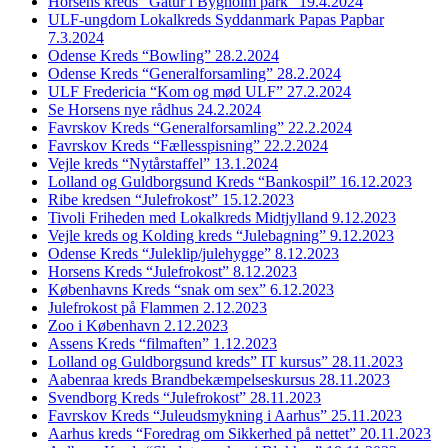
Horsens kreds “Gåtur i Bygholm park” 19.4.2024
ULF-ungdom Lokalkreds Syddanmark Papas Papbar
7.3.2024
Odense Kreds “Bowling” 28.2.2024
Odense Kreds “Generalforsamling” 28.2.2024
ULF Fredericia “Kom og mød ULF” 27.2.2024
Se Horsens nye rådhus 24.2.2024
Favrskov Kreds “Generalforsamling” 22.2.2024
Favrskov Kreds “Fællesspisning” 22.2.2024
Vejle kreds “Nytårstaffel” 13.1.2024
Lolland og Guldborgsund Kreds “Bankospil” 16.12.2023
Ribe kredsen “Julefrokost” 15.12.2023
Tivoli Friheden med Lokalkreds Midtjylland 9.12.2023
Vejle kreds og Kolding kreds “Julebagning” 9.12.2023
Odense Kreds “Juleklip/julehygge” 8.12.2023
Horsens Kreds “Julefrokost” 8.12.2023
Københavns Kreds “snak om sex” 6.12.2023
Julefrokost på Flammen 2.12.2023
Zoo i København 2.12.2023
Assens Kreds “filmaften” 1.12.2023
Lolland og Guldborgsund kreds” IT kursus” 28.11.2023
Aabenraa kreds Brandbekæmpelseskursus 28.11.2023
Svendborg Kreds “Julefrokost” 28.11.2023
Favrskov Kreds “Juleudsmykning i Aarhus” 25.11.2023
Aarhus kreds “Foredrag om Sikkerhed på nettet” 20.11.2023