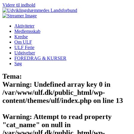
Videre til indhold
Aktiviteter
Medlemsskab
Kredse
Om ULF
ULF Ferie
Udgivelser
FOREDRAG & KURSER
Søg
Tema:
Warning
: Undefined array key 0 in
/var/www/ulf.dk/public_html/wp-
content/themes/ulf/index.php
on line
13
Warning
: Attempt to read property
"cat_name" on null in
/var/www/ulf.dk/public_html/wp-