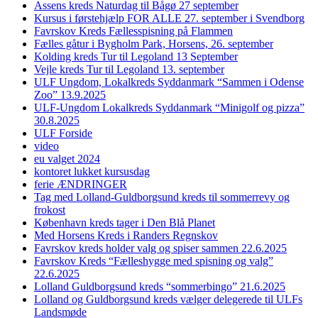
Assens kreds Naturdag til Bågø 27 september
Kursus i førstehjælp FOR ALLE 27. september i Svendborg
Favrskov Kreds Fællesspisning på Flammen
Fælles gåtur i Bygholm Park, Horsens, 26. september
Kolding kreds Tur til Legoland 13 September
Vejle kreds Tur til Legoland 13. september
ULF Ungdom, Lokalkreds Syddanmark “Sammen i Odense
Zoo” 13.9.2025
ULF-Ungdom Lokalkreds Syddanmark “Minigolf og pizza”
30.8.2025
ULF Forside
video
eu valget 2024
kontoret lukket kursusdag
ferie ÆNDRINGER
Tag med Lolland-Guldborgsund kreds til sommerrevy og
frokost
København kreds tager i Den Blå Planet
Med Horsens Kreds i Randers Regnskov
Favrskov kreds holder valg og spiser sammen 22.6.2025
Favrskov Kreds “Fælleshygge med spisning og valg”
22.6.2025
Lolland Guldborgsund kreds “sommerbingo” 21.6.2025
Lolland og Guldborgsund kreds vælger delegerede til ULFs
Landsmøde