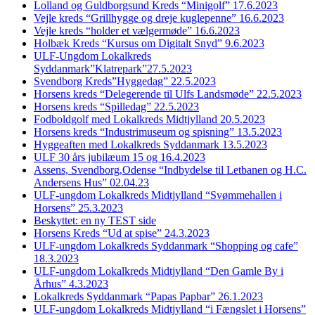
Lolland og Guldborgsund Kreds “Minigolf” 17.6.2023
Vejle kreds “Grillhygge og dreje kuglepenne” 16.6.2023
Vejle kreds “holder et vælgermøde” 16.6.2023
Holbæk Kreds “Kursus om Digitalt Snyd” 9.6.2023
ULF-Ungdom Lokalkreds
Syddanmark”Klatrepark”27.5.2023
Svendborg Kreds”Hyggedag” 22.5.2023
Horsens kreds “Delegerende til Ulfs Landsmøde” 22.5.2023
Horsens kreds “Spilledag” 22.5.2023
Fodboldgolf med Lokalkreds Midtjylland 20.5.2023
Horsens kreds “Industrimuseum og spisning” 13.5.2023
Hyggeaften med Lokalkreds Syddanmark 13.5.2023
ULF 30 års jubilæum 15 og 16.4.2023
Assens, Svendborg,Odense “Indbydelse til Letbanen og H.C.
Andersens Hus” 02.04.23
ULF-ungdom Lokalkreds Midtjylland “Svømmehallen i
Horsens” 25.3.2023
Beskyttet: en ny TEST side
Horsens Kreds “Ud at spise” 24.3.2023
ULF-ungdom Lokalkreds Syddanmark “Shopping og cafe”
18.3.2023
ULF-ungdom Lokalkreds Midtjylland “Den Gamle By i
Århus” 4.3.2023
Lokalkreds Syddanmark “Papas Papbar” 26.1.2023
ULF-ungdom Lokalkreds Midtjylland “i Fængslet i Horsens”