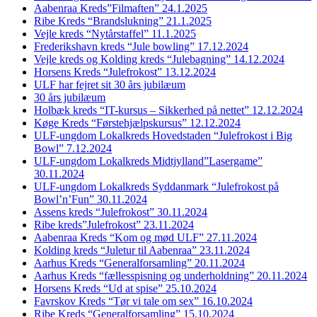
Aabenraa Kreds”Filmaften” 24.1.2025
Ribe Kreds “Brandslukning” 21.1.2025
Vejle kreds “Nytårstaffel” 11.1.2025
Frederikshavn kreds “Jule bowling” 17.12.2024
Vejle kreds og Kolding kreds “Julebagning” 14.12.2024
Horsens Kreds “Julefrokost” 13.12.2024
ULF har fejret sit 30 års jubilæum
30 års jubilæum
Holbæk kreds “IT-kursus – Sikkerhed på nettet” 12.12.2024
Køge Kreds “Førstehjælpskursus” 12.12.2024
ULF-ungdom Lokalkreds Hovedstaden “Julefrokost i Big
Bowl” 7.12.2024
ULF-ungdom Lokalkreds Midtjylland”Lasergame”
30.11.2024
ULF-ungdom Lokalkreds Syddanmark “Julefrokost på
Bowl’n’Fun” 30.11.2024
Assens kreds “Julefrokost” 30.11.2024
Ribe kreds”Julefrokost” 23.11.2024
Aabenraa Kreds “Kom og mød ULF” 27.11.2024
Kolding kreds “Juletur til Aabenraa” 23.11.2024
Aarhus Kreds “Generalforsamling” 20.11.2024
Aarhus Kreds “fællesspisning og underholdning” 20.11.2024
Horsens Kreds “Ud at spise” 25.10.2024
Favrskov Kreds “Tør vi tale om sex” 16.10.2024
Ribe Kreds “Generalforsamling” 15.10.2024