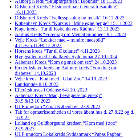
Aalborg Kreds “Skulpturparken i Blokhus” 18.11.2023
Odsherred Kreds “Ekstraordinær Generalforsamling”
16.11.2023
Odsherred Kreds “Fællesspisning og musik” 16.11.2023
København Kreds “Kursus i ”Mine egne penge” 15.11.2023
Køge kreds “Tur til Københavns Rådhus” 13.11.2023
Aarhus Kreds “Foredrag om Mental Sundhed” 9.11.2023
Vejle Kreds “Lækker mad – mindre madspild”
4.11.+25.11.+9.12.2023
Horsens kreds “Tur til Økolariet” 4.11.2023
Hyggeaften med Lokalkreds Syddanmar 27.10.2024
Aabenraa Kreds “Kom og snak om sex” 24.10.2023
Frederikshavn kreds og Aalborg kreds “Foredrag om
diabetes” 14.10.2023
Vejle kreds “Kom med i Glad Zoo” 14.10.2023
Landsmøde 8.10.2023
Efterårskursus i Odense 6-8.10. 2023
Aabenraa Kreds”Mad, bevægelse og energi”
28.9.&12.10.2023
ULF-ungdom “Zoo i Københav” 23.9.2023
Tak for opmærksomheden til vores åbent hus d. 27.8.22 og d.
16.9.22
Lolland og Guldborgsund kredsen “Kom med i zoo”
23.9.2023
ULF-ungdom Lokalkreds Syddanmark “Papas Papbar”