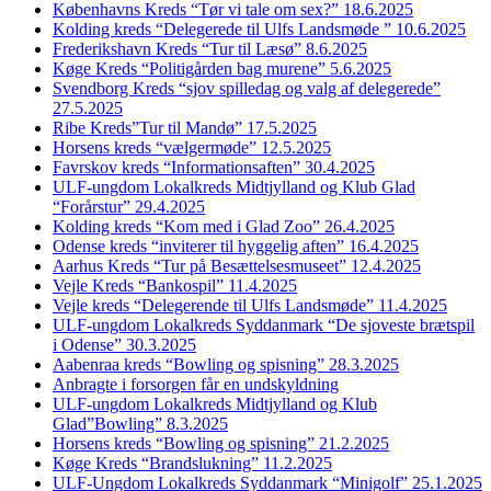
Københavns Kreds “Tør vi tale om sex?” 18.6.2025
Kolding kreds “Delegerede til Ulfs Landsmøde ” 10.6.2025
Frederikshavn Kreds “Tur til Læsø” 8.6.2025
Køge Kreds “Politigården bag murene” 5.6.2025
Svendborg Kreds “sjov spilledag og valg af delegerede”
27.5.2025
Ribe Kreds”Tur til Mandø” 17.5.2025
Horsens kreds “vælgermøde” 12.5.2025
Favrskov kreds “Informationsaften” 30.4.2025
ULF-ungdom Lokalkreds Midtjylland og Klub Glad
“Forårstur” 29.4.2025
Kolding kreds “Kom med i Glad Zoo” 26.4.2025
Odense kreds “inviterer til hyggelig aften” 16.4.2025
Aarhus Kreds “Tur på Besættelsesmuseet” 12.4.2025
Vejle Kreds “Bankospil” 11.4.2025
Vejle kreds “Delegerende til Ulfs Landsmøde” 11.4.2025
ULF-ungdom Lokalkreds Syddanmark “De sjoveste brætspil
i Odense” 30.3.2025
Aabenraa kreds “Bowling og spisning” 28.3.2025
Anbragte i forsorgen får en undskyldning
ULF-ungdom Lokalkreds Midtjylland og Klub
Glad”Bowling” 8.3.2025
Horsens kreds “Bowling og spisning” 21.2.2025
Køge Kreds “Brandslukning” 11.2.2025
ULF-Ungdom Lokalkreds Syddanmark “Minigolf” 25.1.2025