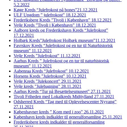
5.2.2022
Køge Kreds “Julefrokost på bones”21.12.2021
ULF Ungdom ” julefrokost” 18.12.2021
Frederiksberg Kreds ”Tivoli i København” 18.12.2021
Vejle Kreds ”Tivoli i København” 18.12.2021
Aalborg kreds og Frederikshavn Kreds “Julefrokost”
17.12.2021
Holbæk Kreds”Julefrokost Holbæk museum”11.12.2021
Favrskov Kreds “Julefrokost og en tur til Naturhistorisk
museum” 11.12.2021
Vejle Kreds ”Julefrokost” 11.12.2021
Aarhus Kreds ” Julefrokost og en tur til naturhistorisk
museum” 11.12.2021
Aabenraa Kreds “Julefrokost” 10.12.2021
Horsens Kreds ”Julefrokost” 10.12.2021
Vejle Kreds ”Julekoncert” 29.11.2021
Vejle kreds ”Julebagning” 28.11.2021
Aarhus Kreds “Tur på Besættelsesmuseet” 27.11.2021
Tivoli Friheden med Lokalkreds Midtjylland 27.11.2021
Odsherred Kreds “Tag med til Oplevelsescenter Nyvang”
27.11.2021
Københavner kreds ” Kom med i zoo” 26.11.2021
København kreds indkalder til generalforsamling 25.11.2021
Frederiksberg kreds indkalder til generalforsamling