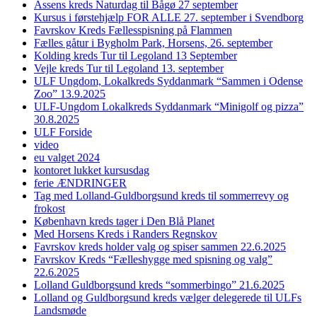
Assens kreds Naturdag til Bågø 27 september
Kursus i førstehjælp FOR ALLE 27. september i Svendborg
Favrskov Kreds Fællesspisning på Flammen
Fælles gåtur i Bygholm Park, Horsens, 26. september
Kolding kreds Tur til Legoland 13 September
Vejle kreds Tur til Legoland 13. september
ULF Ungdom, Lokalkreds Syddanmark “Sammen i Odense
Zoo” 13.9.2025
ULF-Ungdom Lokalkreds Syddanmark “Minigolf og pizza”
30.8.2025
ULF Forside
video
eu valget 2024
kontoret lukket kursusdag
ferie ÆNDRINGER
Tag med Lolland-Guldborgsund kreds til sommerrevy og
frokost
København kreds tager i Den Blå Planet
Med Horsens Kreds i Randers Regnskov
Favrskov kreds holder valg og spiser sammen 22.6.2025
Favrskov Kreds “Fælleshygge med spisning og valg”
22.6.2025
Lolland Guldborgsund kreds “sommerbingo” 21.6.2025
Lolland og Guldborgsund kreds vælger delegerede til ULFs
Landsmøde