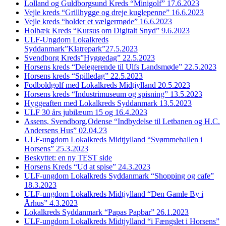
Lolland og Guldborgsund Kreds “Minigolf” 17.6.2023
Vejle kreds “Grillhygge og dreje kuglepenne” 16.6.2023
Vejle kreds “holder et vælgermøde” 16.6.2023
Holbæk Kreds “Kursus om Digitalt Snyd” 9.6.2023
ULF-Ungdom Lokalkreds
Syddanmark”Klatrepark”27.5.2023
Svendborg Kreds”Hyggedag” 22.5.2023
Horsens kreds “Delegerende til Ulfs Landsmøde” 22.5.2023
Horsens kreds “Spilledag” 22.5.2023
Fodboldgolf med Lokalkreds Midtjylland 20.5.2023
Horsens kreds “Industrimuseum og spisning” 13.5.2023
Hyggeaften med Lokalkreds Syddanmark 13.5.2023
ULF 30 års jubilæum 15 og 16.4.2023
Assens, Svendborg,Odense “Indbydelse til Letbanen og H.C.
Andersens Hus” 02.04.23
ULF-ungdom Lokalkreds Midtjylland “Svømmehallen i
Horsens” 25.3.2023
Beskyttet: en ny TEST side
Horsens Kreds “Ud at spise” 24.3.2023
ULF-ungdom Lokalkreds Syddanmark “Shopping og cafe”
18.3.2023
ULF-ungdom Lokalkreds Midtjylland “Den Gamle By i
Århus” 4.3.2023
Lokalkreds Syddanmark “Papas Papbar” 26.1.2023
ULF-ungdom Lokalkreds Midtjylland “i Fængslet i Horsens”