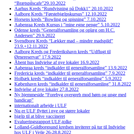
“Brætspilscafe”29.10.2022
Aarhus Kreds “Rundvisning på Dokk1” 20.10.2022
Aalborg Kreds “Førstehjælpskursus” 12.10.2022
Horsens kreds “Bowling og spisning” 7.10.2022
Aabenraa Kreds Kursus i ”mine egne penge” 5.10.2022
Odense kreds “Generalforsamling og oplæg om H.C.
Andersen” 29.9.2022
Svendborg Kreds “Lækker mad – mindre madspild”
23.9.+12.11.2022
Aalborg Kreds og Frederikshavn kreds “Udflugt til
Ørnereservat” 17.9.2022
Åbent hus Indvielse af nye lokaler 16.9.2022
Aabenraa kreds “indkalder til generalforsamling” 13.9.2022
Fredericia kreds “indkalder til generalforsamling” 7.9.2022
Holbæk kreds “indkalder til generalforsamling” 5.9.2022
København kreds “indkalder til generalforsamling” 31.8.2022
Indvielse af nye lokaler 27.8.2022
Ny hjemmeside “Forebyg overgreb mod børn og unge med
handicap”
internationalt arbejde i ULF
Nu er ULF flyttet i nye og større lokaler
hjælp til at blive vaccineret
Evalueringsrapport ULF-tolke
Lolland-Guldborgsund kredsen inviterer på tur til Indvielse
hos ULF i Vejle 26-28.8.2022