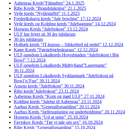
Aabenraa Kreds”Filmaften” 24.1.2025
Ribe Kreds “Brandslukning” 21.1.2025
Vejle kreds “Nytårstaffel” 11.1.2025
Frederikshavn kreds “Jule bowling” 17.12.2024
Vejle kreds og Kolding kreds “Julebagning” 14.12.2024
Horsens Kreds “Julefrokost” 13.12.2024
ULF har fejret sit 30 års jubilæum
30 års jubilæum
Holbæk kreds “IT-kursus – Sikkerhed på nettet” 12.12.2024
Køge Kreds “Førstehjælpskursus” 12.12.2024
ULF-ungdom Lokalkreds Hovedstaden “Julefrokost i Big
Bowl” 7.12.2024
ULF-ungdom Lokalkreds Midtjylland”Lasergame”
30.11.2024
ULF-ungdom Lokalkreds Syddanmark “Julefrokost på
Bowl’n’Fun” 30.11.2024
Assens kreds “Julefrokost” 30.11.2024
Ribe kreds”Julefrokost” 23.11.2024
Aabenraa Kreds “Kom og mød ULF” 27.11.2024
Kolding kreds “Juletur til Aabenraa” 23.11.2024
Aarhus Kreds “Generalforsamling” 20.11.2024
Aarhus Kreds “fællesspisning og underholdning” 20.11.2024
Horsens Kreds “Ud at spise” 25.10.2024
Favrskov Kreds “Tør vi tale om sex” 16.10.2024
Ribe Kreds “Generalforsamling” 15.10.2024