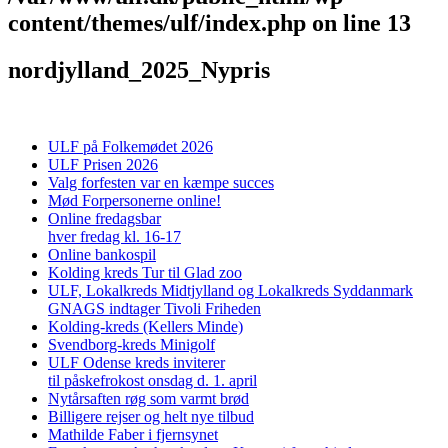
content/themes/ulf/index.php
on line
13
nordjylland_2025_Nypris
ULF på Folkemødet 2026
ULF Prisen 2026
Valg forfesten var en kæmpe succes
Mød Forpersonerne online!
Online fredagsbar
hver fredag kl. 16-17
Online bankospil
Kolding kreds Tur til Glad zoo
ULF, Lokalkreds Midtjylland og Lokalkreds Syddanmark
GNAGS indtager Tivoli Friheden
Kolding-kreds (Kellers Minde)
Svendborg-kreds Minigolf
ULF Odense kreds inviterer
til påskefrokost onsdag d. 1. april
Nytårsaften røg som varmt brød
Billigere rejser og helt nye tilbud
Mathilde Faber i fjernsynet