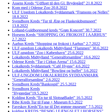
Assens Kreds “Udflugt til den Gl. Brydegård” 21.8.2022
Kom med i Odense Zoo 20.8.2022
ULF Ungdom Lokalkreds Syddanmark “Fransons og Nelles”
18.8.2022
Svendborg Kreds “Tur til Ærø og Flaskeskibsmuseet”
13.8.2022
Lolland-Guldborgsund kreds “Grøn Koncert” 30.7.2022
Horsens Kreds “SHOPPING OG FROKOST I AARHUS”
2.7.2022
Aarhus Kreds “Shopping og frokost i Aarhus” 2.7.2022
ULF-ungdom Lokalkreds Midtjylland “Flammen” 30.6.2022
ULF-ungdom “Zoo i København” 25.6.2022
Lokalkreds Midtjylland “Generalforsamling” 16.6.2022
Odense Kreds “Tur i Cirkus Arena” 15.6.2022
Lokalkreds Syddanmark “Café Hygge” 4.6.2022
Lokalkreds Midtjylland “Bowling og buffet” 3.6.2022
ULF-UNGDOM LOKALKREDS SYDDANMARK
“Generalforsamling” 2.6.2022
Svendborg Kreds”Bankospil” 25.5.2022
Svendborg Kreds
“Hyggedag”19.5.2022
Kolding Kreds “En tur til SlotssøBadet” 16.5.2022
Ribe Kreds Tur til Fanø + Museum 8.5.2022
Favrskov Kreds”En tur til Det grønne museum” 7.5.2022
kolding KREDS “BESØG I FÆNGSLET I HORSENS”