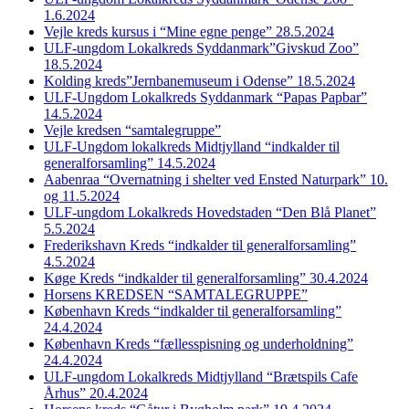
1.6.2024
Vejle kreds kursus i “Mine egne penge” 28.5.2024
ULF-ungdom Lokalkreds Syddanmark”Givskud Zoo”
18.5.2024
Kolding kreds”Jernbanemuseum i Odense” 18.5.2024
ULF-Ungdom Lokalkreds Syddanmark “Papas Papbar”
14.5.2024
Vejle kredsen “samtalegruppe”
ULF-Ungdom lokalkreds Midtjylland “indkalder til
generalforsamling” 14.5.2024
Aabenraa “Overnatning i shelter ved Ensted Naturpark” 10.
og 11.5.2024
ULF-ungdom Lokalkreds Hovedstaden “Den Blå Planet”
5.5.2024
Frederikshavn Kreds “indkalder til generalforsamling”
4.5.2024
Køge Kreds “indkalder til generalforsamling” 30.4.2024
Horsens KREDSEN “SAMTALEGRUPPE”
København Kreds “indkalder til generalforsamling”
24.4.2024
København Kreds “fællesspisning og underholdning”
24.4.2024
ULF-ungdom Lokalkreds Midtjylland “Brætspils Cafe
Århus” 20.4.2024