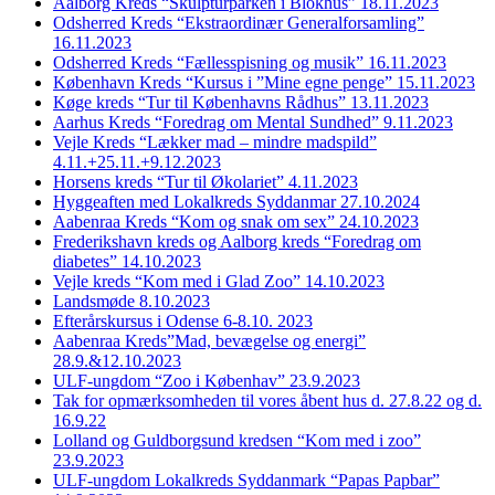
Aalborg Kreds “Skulpturparken i Blokhus” 18.11.2023
Odsherred Kreds “Ekstraordinær Generalforsamling”
16.11.2023
Odsherred Kreds “Fællesspisning og musik” 16.11.2023
København Kreds “Kursus i ”Mine egne penge” 15.11.2023
Køge kreds “Tur til Københavns Rådhus” 13.11.2023
Aarhus Kreds “Foredrag om Mental Sundhed” 9.11.2023
Vejle Kreds “Lækker mad – mindre madspild”
4.11.+25.11.+9.12.2023
Horsens kreds “Tur til Økolariet” 4.11.2023
Hyggeaften med Lokalkreds Syddanmar 27.10.2024
Aabenraa Kreds “Kom og snak om sex” 24.10.2023
Frederikshavn kreds og Aalborg kreds “Foredrag om
diabetes” 14.10.2023
Vejle kreds “Kom med i Glad Zoo” 14.10.2023
Landsmøde 8.10.2023
Efterårskursus i Odense 6-8.10. 2023
Aabenraa Kreds”Mad, bevægelse og energi”
28.9.&12.10.2023
ULF-ungdom “Zoo i Københav” 23.9.2023
Tak for opmærksomheden til vores åbent hus d. 27.8.22 og d.
16.9.22
Lolland og Guldborgsund kredsen “Kom med i zoo”
23.9.2023
ULF-ungdom Lokalkreds Syddanmark “Papas Papbar”