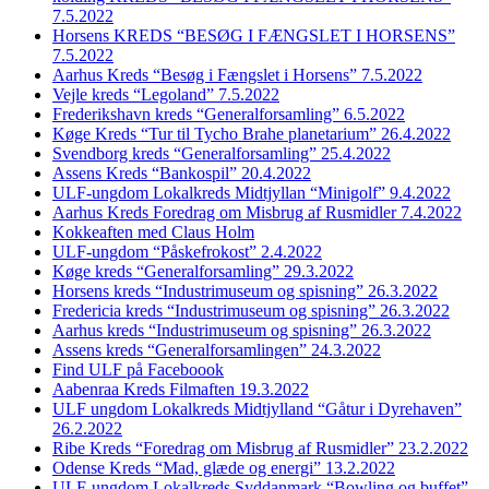
7.5.2022
Horsens KREDS “BESØG I FÆNGSLET I HORSENS”
7.5.2022
Aarhus Kreds “Besøg i Fængslet i Horsens” 7.5.2022
Vejle kreds “Legoland” 7.5.2022
Frederikshavn kreds “Generalforsamling” 6.5.2022
Køge Kreds “Tur til Tycho Brahe planetarium” 26.4.2022
Svendborg kreds “Generalforsamling” 25.4.2022
Assens Kreds “Bankospil” 20.4.2022
ULF-ungdom Lokalkreds Midtjyllan “Minigolf” 9.4.2022
Aarhus Kreds Foredrag om Misbrug af Rusmidler 7.4.2022
Kokkeaften med Claus Holm
ULF-ungdom “Påskefrokost” 2.4.2022
Køge kreds “Generalforsamling” 29.3.2022
Horsens kreds “Industrimuseum og spisning” 26.3.2022
Fredericia kreds “Industrimuseum og spisning” 26.3.2022
Aarhus kreds “Industrimuseum og spisning” 26.3.2022
Assens kreds “Generalforsamlingen” 24.3.2022
Find ULF på Faceboook
Aabenraa Kreds Filmaften 19.3.2022
ULF ungdom Lokalkreds Midtjylland “Gåtur i Dyrehaven”
26.2.2022
Ribe Kreds “Foredrag om Misbrug af Rusmidler” 23.2.2022
Odense Kreds “Mad, glæde og energi” 13.2.2022
ULF-ungdom Lokalkreds Syddanmark “Bowling og buffet”