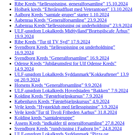
Ribe Kreds “fællesspisning, generalforsamling” 15.10.2024
Holbæk kreds “Efterårsudflugt med Veterantoget” 13.10.2024
Aalborg Kreds “samtale gruper” starter 1.10.2024
Aabenraa Kreds “Generalforsamling” 23.9.2024
Aabenraa Kreds”fællesspisning og underholdning” 23.9.2024
ULF-ungdom Lokalkreds Midtjylland”Brætspilscafe Århus”
19.9.2024
Ribe Kreds “Tur til TV Syd” 17.9.2024
Svendborg Kreds “fællesspisning og underholdning”
16.9.2024
Svendborg Kreds “Generalforsamling” 16.9.2024
Odense Kreds “Jubilæumsfest for Ulf Odense Kreds”
14.9.2024
ULF-ungdom Lokalkreds Syddanmark”Kokkeaftener” 13.9
og 20.9.2024
Horsens Kreds “Generalforsamling” 9.9.2024
ULF-ungdom Lokalkreds Hovedstaden “Bakken” 7.9.2024
Kolding Kreds “Førstehjælpskursus” 7.9.2024
København Kreds “Førstehjælpskursus” 4.9.2024
Vejle kreds “Hyggeklub med fællesspisning” 3.9.2024
Vejle kreds”Tur til Tivoli Friheden Aarhus” 31.8.2024
Kolding kreds “samtalegruppe”
Assens Kreds “indkalder til generalforsamling” 27.8.2024
Svendborg Kreds “rundvisning i Faaborg by” 24.8.2024
ULF-ungdom Lokalkreds Syddanmark “Pizza og