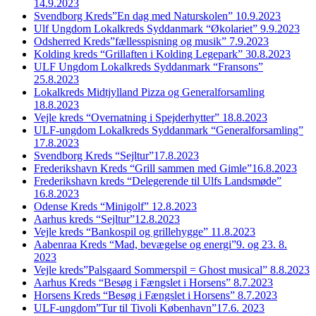
14.9.2023
Svendborg Kreds”En dag med Naturskolen” 10.9.2023
Ulf Ungdom Lokalkreds Syddanmark “Økolariet” 9.9.2023
Odsherred Kreds”fællesspisning og musik” 7.9.2023
Kolding kreds “Grillaften i Kolding Legepark” 30.8.2023
ULF Ungdom Lokalkreds Syddanmark “Fransons”
25.8.2023
Lokalkreds Midtjylland Pizza og Generalforsamling
18.8.2023
Vejle kreds “Overnatning i Spejderhytter” 18.8.2023
ULF-ungdom Lokalkreds Syddanmark “Generalforsamling”
17.8.2023
Svendborg Kreds “Sejltur”17.8.2023
Frederikshavn Kreds “Grill sammen med Gimle”16.8.2023
Frederikshavn kreds “Delegerende til Ulfs Landsmøde”
16.8.2023
Odense Kreds “Minigolf” 12.8.2023
Aarhus kreds “Sejltur”12.8.2023
Vejle kreds “Bankospil og grillehygge” 11.8.2023
Aabenraa Kreds “Mad, bevægelse og energi”9. og 23. 8.
2023
Vejle kreds”Palsgaard Sommerspil = Ghost musical” 8.8.2023
Aarhus Kreds “Besøg i Fængslet i Horsens” 8.7.2023
Horsens Kreds “Besøg i Fængslet i Horsens” 8.7.2023
ULF-ungdom”Tur til Tivoli København”17.6. 2023