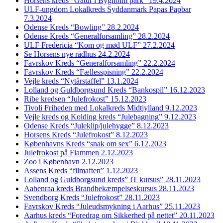
Horsens kreds “Gåtur i Bygholm park” 19.4.2024
ULF-ungdom Lokalkreds Syddanmark Papas Papbar
7.3.2024
Odense Kreds “Bowling” 28.2.2024
Odense Kreds “Generalforsamling” 28.2.2024
ULF Fredericia “Kom og mød ULF” 27.2.2024
Se Horsens nye rådhus 24.2.2024
Favrskov Kreds “Generalforsamling” 22.2.2024
Favrskov Kreds “Fællesspisning” 22.2.2024
Vejle kreds “Nytårstaffel” 13.1.2024
Lolland og Guldborgsund Kreds “Bankospil” 16.12.2023
Ribe kredsen “Julefrokost” 15.12.2023
Tivoli Friheden med Lokalkreds Midtjylland 9.12.2023
Vejle kreds og Kolding kreds “Julebagning” 9.12.2023
Odense Kreds “Juleklip/julehygge” 8.12.2023
Horsens Kreds “Julefrokost” 8.12.2023
Københavns Kreds “snak om sex” 6.12.2023
Julefrokost på Flammen 2.12.2023
Zoo i København 2.12.2023
Assens Kreds “filmaften” 1.12.2023
Lolland og Guldborgsund kreds” IT kursus” 28.11.2023
Aabenraa kreds Brandbekæmpelseskursus 28.11.2023
Svendborg Kreds “Julefrokost” 28.11.2023
Favrskov Kreds “Juleudsmykning i Aarhus” 25.11.2023
Aarhus kreds “Foredrag om Sikkerhed på nettet” 20.11.2023