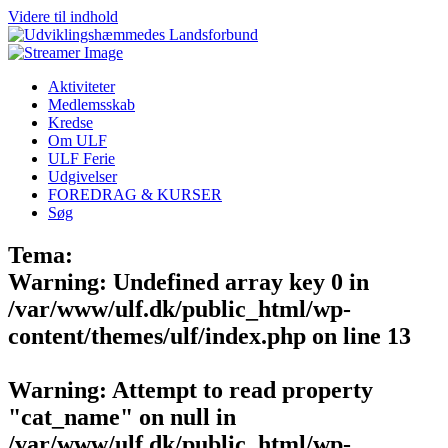
Videre til indhold
Aktiviteter
Medlemsskab
Kredse
Om ULF
ULF Ferie
Udgivelser
FOREDRAG & KURSER
Søg
Tema:
Warning
: Undefined array key 0 in
/var/www/ulf.dk/public_html/wp-
content/themes/ulf/index.php
on line
13
Warning
: Attempt to read property
"cat_name" on null in
/var/www/ulf.dk/public_html/wp-