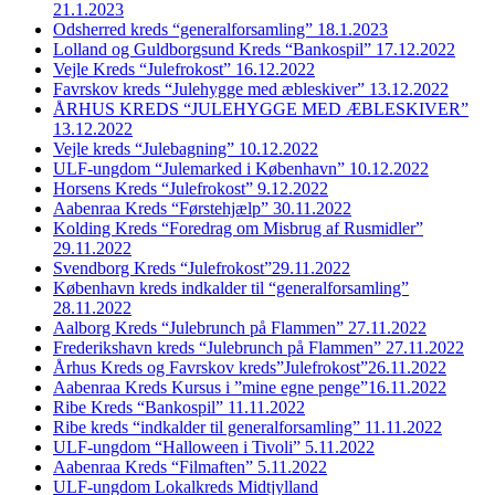
21.1.2023
Odsherred kreds “generalforsamling” 18.1.2023
Lolland og Guldborgsund Kreds “Bankospil” 17.12.2022
Vejle Kreds “Julefrokost” 16.12.2022
Favrskov kreds “Julehygge med æbleskiver” 13.12.2022
ÅRHUS KREDS “JULEHYGGE MED ÆBLESKIVER”
13.12.2022
Vejle kreds “Julebagning” 10.12.2022
ULF-ungdom “Julemarked i København” 10.12.2022
Horsens Kreds “Julefrokost” 9.12.2022
Aabenraa Kreds “Førstehjælp” 30.11.2022
Kolding Kreds “Foredrag om Misbrug af Rusmidler”
29.11.2022
Svendborg Kreds “Julefrokost”29.11.2022
København kreds indkalder til “generalforsamling”
28.11.2022
Aalborg Kreds “Julebrunch på Flammen” 27.11.2022
Frederikshavn kreds “Julebrunch på Flammen” 27.11.2022
Århus Kreds og Favrskov kreds”Julefrokost”26.11.2022
Aabenraa Kreds Kursus i ”mine egne penge”16.11.2022
Ribe Kreds “Bankospil” 11.11.2022
Ribe kreds “indkalder til generalforsamling” 11.11.2022
ULF-ungdom “Halloween i Tivoli” 5.11.2022
Aabenraa Kreds “Filmaften” 5.11.2022
ULF-ungdom Lokalkreds Midtjylland