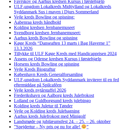
Favrskov og Aarhus kredsen Kursus i førstehjælp
ULF-ungdom Lokalkreds Midtjylland og Lokalkreds
Syddanmark Sus i maven i Djurs Sommerland
Vejle kreds Bowling og spisning:
Aabenraa kreds håndbold
Kolding kredsen Jernbanemuseet
Svendborg kredsen Jernbanemuseet:
Aarhus kreds Bowling og spisning
Køge Kreds “Danseaften 13 marts i Bag Haverne 1”
13.3.2026
Tillykke til ULF Køge Kreds med Handicapprisen 2024
Assens og Odense kredsen Kursus i førstehjælp
Horsens kreds Bowling og spisning
Vejle Kreds Biograftur
København Kreds Generalforsamling
ULF-ungdom Lokalkreds Syddanmark inviterer til en fed
eftermiddag på Spilcaféen
Vejle kreds nytårstaffel 2026
Frederikshavn og Aalborg kreds Julefrokost
Lolland og Guldborgsund kreds julebingo
Kolding kreds Juletur til Tønder
Vejle og Kolding kreds Julebagning
Aarhus kreds Julefrokost med Minigolf
Landsmøde og jubilæumsfest 24. – 25. – 26. oktober
”Spejdertur – Ny pris og nu for alle!
”