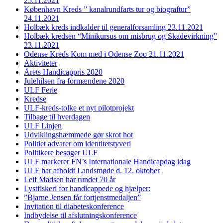
25.11.2021
København Kreds ” kanalrundfarts tur og biograftur”
24.11.2021
Holbæk kreds indkalder til generalforsamling 23.11.2021
Holbæk kredsen “Minikursus om misbrug og Skadevirkning”
23.11.2021
Odense Kreds Kom med i Odense Zoo 21.11.2021
Aktiviteter
Årets Handicappris 2020
Julehilsen fra formændene 2020
ULF Ferie
Kredse
ULF-kreds-tolke et nyt pilotprojekt
Tilbage til hverdagen
ULF Linjen
Udviklingshæmmede gør skrot hot
Politiet advarer om identitetstyveri
Politikere besøger ULF
ULF markerer FN’s Internationale Handicapdag idag
ULF har afholdt Landsmøde d. 12. oktober
Leif Madsen har rundet 70 år
Lystfiskeri for handicappede og hjælper:
”Bjarne Jensen får fortjenstmedaljen”
Invitation til diabeteskonference
Indbydelse til afslutningskonference