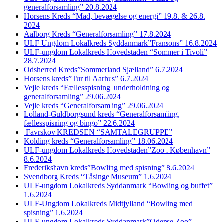
generalforsamling” 20.8.2024
Horsens Kreds “Mad, bevægelse og energi” 19.8. & 26.8.
2024
Aalborg Kreds “Generalforsamling” 17.8.2024
ULF Ungdom Lokalkreds Syddanmark”Fransons” 16.8.2024
ULF-ungdom Lokalkreds Hovedstaden “Sommer i Tivoli”
28.7.2024
Odsherred Kreds”Sommerland Sjælland” 6.7.2024
Horsens kreds”Tur til Aarhus” 6.7.2024
Vejle kreds “Fællesspisning, underholdning og
generalforsamling” 29.06.2024
Vejle kreds “Generalforsamling” 29.06.2024
Lolland-Guldborgsund kreds “Generalforsamling,
fællesspisning og bingo” 22.6.2024
Favrskov KREDSEN “SAMTALEGRUPPE”
Kolding kreds “Generalforsamling” 18.06.2024
ULF-ungdom Lokalkreds Hovedstaden”Zoo i København”
8.6.2024
Frederikshavn kreds”Bowling med spisning” 8.6.2024
Svendborg Kreds “Tåsinge Museum” 1.6.2024
ULF-ungdom Lokalkreds Syddanmark “Bowling og buffet”
1.6.2024
ULF-Ungdom Lokalkreds Midtjylland “Bowling med
spisning” 1.6.2024
ULF-ungdom Lokalkreds Syddanmark”Odense Zoo”