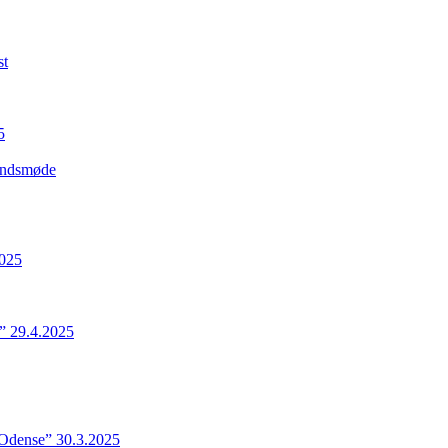
st
5
Landsmøde
2025
” 29.4.2025
 Odense” 30.3.2025