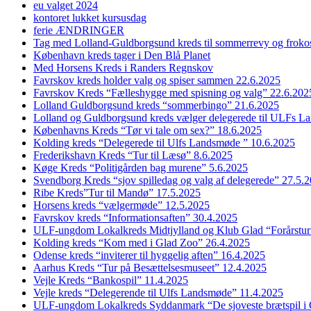
eu valget 2024
kontoret lukket kursusdag
ferie ÆNDRINGER
Tag med Lolland-Guldborgsund kreds til sommerrevy og froko
København kreds tager i Den Blå Planet
Med Horsens Kreds i Randers Regnskov
Favrskov kreds holder valg og spiser sammen 22.6.2025
Favrskov Kreds “Fælleshygge med spisning og valg” 22.6.202
Lolland Guldborgsund kreds “sommerbingo” 21.6.2025
Lolland og Guldborgsund kreds vælger delegerede til ULFs 
Københavns Kreds “Tør vi tale om sex?” 18.6.2025
Kolding kreds “Delegerede til Ulfs Landsmøde ” 10.6.2025
Frederikshavn Kreds “Tur til Læsø” 8.6.2025
Køge Kreds “Politigården bag murene” 5.6.2025
Svendborg Kreds “sjov spilledag og valg af delegerede” 27.5.
Ribe Kreds”Tur til Mandø” 17.5.2025
Horsens kreds “vælgermøde” 12.5.2025
Favrskov kreds “Informationsaften” 30.4.2025
ULF-ungdom Lokalkreds Midtjylland og Klub Glad “Forårstur
Kolding kreds “Kom med i Glad Zoo” 26.4.2025
Odense kreds “inviterer til hyggelig aften” 16.4.2025
Aarhus Kreds “Tur på Besættelsesmuseet” 12.4.2025
Vejle Kreds “Bankospil” 11.4.2025
Vejle kreds “Delegerende til Ulfs Landsmøde” 11.4.2025
ULF-ungdom Lokalkreds Syddanmark “De sjoveste brætspil i