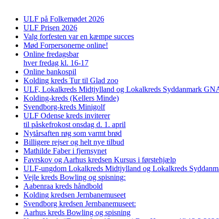
ULF på Folkemødet 2026
ULF Prisen 2026
Valg forfesten var en kæmpe succes
Mød Forpersonerne online!
Online fredagsbar
hver fredag kl. 16-17
Online bankospil
Kolding kreds Tur til Glad zoo
ULF, Lokalkreds Midtjylland og Lokalkreds Syddanmark GNAG
Kolding-kreds (Kellers Minde)
Svendborg-kreds Minigolf
ULF Odense kreds inviterer
til påskefrokost onsdag d. 1. april
Nytårsaften røg som varmt brød
Billigere rejser og helt nye tilbud
Mathilde Faber i fjernsynet
Favrskov og Aarhus kredsen Kursus i førstehjælp
ULF-ungdom Lokalkreds Midtjylland og Lokalkreds Syddanma
Vejle kreds Bowling og spisning:
Aabenraa kreds håndbold
Kolding kredsen Jernbanemuseet
Svendborg kredsen Jernbanemuseet:
Aarhus kreds Bowling og spisning