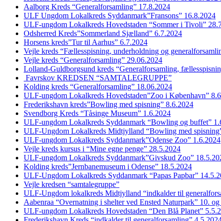
Aalborg Kreds “Generalforsamling” 17.8.2024
ULF Ungdom Lokalkreds Syddanmark”Fransons” 16.8.2024
ULF-ungdom Lokalkreds Hovedstaden “Sommer i Tivoli” 28.
Odsherred Kreds”Sommerland Sjælland” 6.7.2024
Horsens kreds”Tur til Aarhus” 6.7.2024
Vejle kreds “Fællesspisning, underholdning og generalforsaml
Vejle kreds “Generalforsamling” 29.06.2024
Lolland-Guldborgsund kreds “Generalforsamling, fællesspisni
Favrskov KREDSEN “SAMTALEGRUPPE”
Kolding kreds “Generalforsamling” 18.06.2024
ULF-ungdom Lokalkreds Hovedstaden”Zoo i København” 8.6
Frederikshavn kreds”Bowling med spisning” 8.6.2024
Svendborg Kreds “Tåsinge Museum” 1.6.2024
ULF-ungdom Lokalkreds Syddanmark “Bowling og buffet” 1.
ULF-Ungdom Lokalkreds Midtjylland “Bowling med spisning”
ULF-ungdom Lokalkreds Syddanmark”Odense Zoo” 1.6.2024
Vejle kreds kursus i “Mine egne penge” 28.5.2024
ULF-ungdom Lokalkreds Syddanmark”Givskud Zoo” 18.5.20
Kolding kreds”Jernbanemuseum i Odense” 18.5.2024
ULF-Ungdom Lokalkreds Syddanmark “Papas Papbar” 14.5.2
Vejle kredsen “samtalegruppe”
ULF-Ungdom lokalkreds Midtjylland “indkalder til generalfor
Aabenraa “Overnatning i shelter ved Ensted Naturpark” 10. og
ULF-ungdom Lokalkreds Hovedstaden “Den Blå Planet” 5.5.
Frederikshavn Kreds “indkalder til generalforsamling” 4.5.202