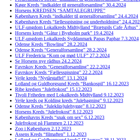
Køge Kreds “indkalder til generalforsamling” 30.4.2024
Horsens KREDSEN “SAMTALEGRUPPE”
København Kreds “indkalder til generalforsamling” 24.4.2024
København Kreds “fællesspisning og underholdning” 24.4.20
ULF-ungdom Lokalkreds Midtjylland “Brætspils Cafe Århus” 
Horsens kreds “Gåtur i Bygholm park” 19.4.2024
ULF-ungdom Lokalkreds Syddanmark Papas Papbar 7.3.2024
Odense Kreds “Bowling” 28.2.2024
Odense Kreds “Generalforsamling” 28.2.2024
ULF Fredericia “Kom og mød ULF” 27.2.2024
Se Horsens nye rådhus 24.2.2024
Favrskov Kreds “Generalforsamling” 22.2.2024
Favrskov Kreds “Fællesspisning” 22.2.2024
Vejle kreds “Nytårstaffel” 13.1.2024
Lolland og Guldborgsund Kreds “Bankospil” 16.12.2023
Ribe kredsen “Julefrokost” 15.12.2023
Tivoli Friheden med Lokalkreds Midtjylland 9.12.2023
Vejle kreds og Kolding kreds “Julebagning” 9.12.2023
Odense Kreds “Juleklip/julehygge” 8.12.2023
Horsens Kreds “Julefrokost” 8.12.2023
Københavns Kreds “snak om sex” 6.12.2023
Julefrokost på Flammen 2.12.2023
Zoo i København 2.12.2023
Assens Kreds “filmaften” 1.12.2023
Lolland og Guldborgsund kreds” IT kursus” 28.11.2023