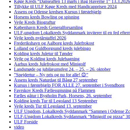
Køge Kreds “Danseaften 13 marts i Bag Haverne 1” 13.3.2026
Tillykke til ULF Køge Kreds med Handicapprisen 2024
Assens og Odense kredsen Kursus i førstehjælp
Horsens kreds Bowling og spisning
Vejle Kreds Biograftur
København Kreds Generalforsamling
ULF-ungdom Lokalkreds Syddanmark inviterer til en fed efter
Vejle kreds nytårstaffel 2026
Frederikshavn og Aalborg kreds Julefrokost
Lolland og Guldborgsund kreds julebingo
Kolding kreds Juletur til Tønder
Vejle og Kolding kreds Julebagning
Aarhus kreds Julefrokost med Minigolf
Landsmøde og jubilæumsfest 24. – 25. – 26. oktober
”Spejdertur – Ny pris og nu for alle! 😊”
Assens kreds Naturdag til Bågø 27 september
Kursus i førstehjælp FOR ALLE 27. september i Svendborg
Favrskov Kreds Fællesspisning på Flammen
Fælles gåtur i Bygholm Park, Horsens, 26. september
Kolding kreds Tur til Legoland 13 September
Vejle kreds Tur til Legoland 13. september
ULF Ungdom, Lokalkreds Syddanmark “Sammen i Odense Zo
ULF-Ungdom Lokalkreds Syddanmark “Minigolf og pizza” 30
ULF Forside
video