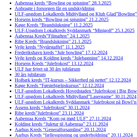
Aabenraa kreds “Bowling og spisning” 28.3.2025
Anbragte i forsorgen får en undskyldning
ULF-ungdom Lokalkreds Midtjylland og Klub Glad”Bowling”
Horsens kreds “Bowling og spisning” 21.2.2025
Køge Kreds “Brandslukning” 11.2.2025
ULF-Ungdom Lokalkreds Syddanmark “Minigolf” 25.1.2025
Aabenraa Kreds”Filmaften” 24.1.2025
Ribe Kreds “Brandslukning” 21.1.2025
Vejle kreds “Nytårstaffel” 11.1.2025
Frederikshavn kreds “Jule bowling” 17.12.2024
Vejle kreds og Kolding kreds “Julebagning” 14.12.2024
Horsens Kreds “Julefrokost” 13.12.2024
ULF har fejret sit 30 års jubilæum
30 års jubilæum
Holbæk kreds “IT-kursus – Sikkerhed på nettet” 12.12.2024
Køge Kreds “Førstehjælpskursus” 12.12.2024
ULF-ungdom Lokalkreds Hovedstaden “Julefrokost i Big Bow
ULF-ungdom Lokalkreds Midtjylland”Lasergame” 30.11.2024
ULF-ungdom Lokalkreds Syddanmark “Julefrokost på Bowl’n
Assens kreds “Julefrokost” 30.11.2024
Ribe kreds”Julefrokost” 23.11.2024
Aabenraa Kreds “Kom og mød ULF” 27.11.2024
Kolding kreds “Juletur til Aabenraa” 23.11.2024
Aarhus Kreds “Generalforsamling” 20.11.2024
Aarhus Kreds “fællesspisning og underholdning” 20.11.2024