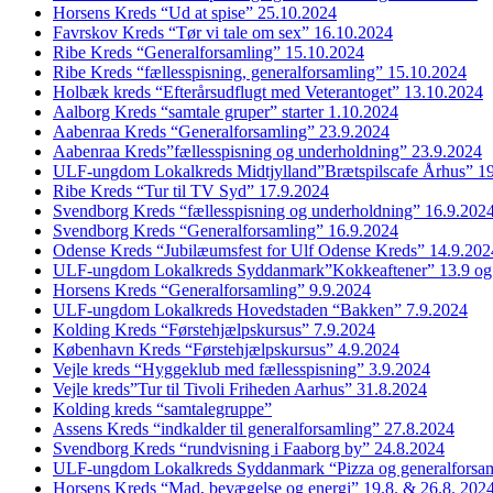
Horsens Kreds “Ud at spise” 25.10.2024
Favrskov Kreds “Tør vi tale om sex” 16.10.2024
Ribe Kreds “Generalforsamling” 15.10.2024
Ribe Kreds “fællesspisning, generalforsamling” 15.10.2024
Holbæk kreds “Efterårsudflugt med Veterantoget” 13.10.2024
Aalborg Kreds “samtale gruper” starter 1.10.2024
Aabenraa Kreds “Generalforsamling” 23.9.2024
Aabenraa Kreds”fællesspisning og underholdning” 23.9.2024
ULF-ungdom Lokalkreds Midtjylland”Brætspilscafe Århus” 1
Ribe Kreds “Tur til TV Syd” 17.9.2024
Svendborg Kreds “fællesspisning og underholdning” 16.9.202
Svendborg Kreds “Generalforsamling” 16.9.2024
Odense Kreds “Jubilæumsfest for Ulf Odense Kreds” 14.9.202
ULF-ungdom Lokalkreds Syddanmark”Kokkeaftener” 13.9 og
Horsens Kreds “Generalforsamling” 9.9.2024
ULF-ungdom Lokalkreds Hovedstaden “Bakken” 7.9.2024
Kolding Kreds “Førstehjælpskursus” 7.9.2024
København Kreds “Førstehjælpskursus” 4.9.2024
Vejle kreds “Hyggeklub med fællesspisning” 3.9.2024
Vejle kreds”Tur til Tivoli Friheden Aarhus” 31.8.2024
Kolding kreds “samtalegruppe”
Assens Kreds “indkalder til generalforsamling” 27.8.2024
Svendborg Kreds “rundvisning i Faaborg by” 24.8.2024
ULF-ungdom Lokalkreds Syddanmark “Pizza og generalforsam
Horsens Kreds “Mad, bevægelse og energi” 19.8. & 26.8. 202