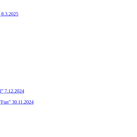
 8.3.2025
l” 7.12.2024
’Fun” 30.11.2024