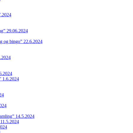
7.2024
ing” 29.06.2024
ng og bingo” 22.6.2024
.2024
6.2024
 1.6.2024
24
024
samling” 14.5.2024
 11.5.2024
2024
4