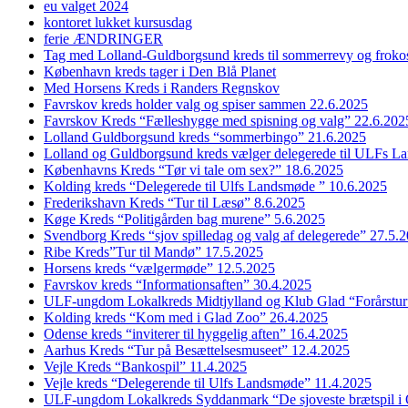
eu valget 2024
kontoret lukket kursusdag
ferie ÆNDRINGER
Tag med Lolland-Guldborgsund kreds til sommerrevy og froko
København kreds tager i Den Blå Planet
Med Horsens Kreds i Randers Regnskov
Favrskov kreds holder valg og spiser sammen 22.6.2025
Favrskov Kreds “Fælleshygge med spisning og valg” 22.6.202
Lolland Guldborgsund kreds “sommerbingo” 21.6.2025
Lolland og Guldborgsund kreds vælger delegerede til ULFs 
Københavns Kreds “Tør vi tale om sex?” 18.6.2025
Kolding kreds “Delegerede til Ulfs Landsmøde ” 10.6.2025
Frederikshavn Kreds “Tur til Læsø” 8.6.2025
Køge Kreds “Politigården bag murene” 5.6.2025
Svendborg Kreds “sjov spilledag og valg af delegerede” 27.5.
Ribe Kreds”Tur til Mandø” 17.5.2025
Horsens kreds “vælgermøde” 12.5.2025
Favrskov kreds “Informationsaften” 30.4.2025
ULF-ungdom Lokalkreds Midtjylland og Klub Glad “Forårstur
Kolding kreds “Kom med i Glad Zoo” 26.4.2025
Odense kreds “inviterer til hyggelig aften” 16.4.2025
Aarhus Kreds “Tur på Besættelsesmuseet” 12.4.2025
Vejle Kreds “Bankospil” 11.4.2025
Vejle kreds “Delegerende til Ulfs Landsmøde” 11.4.2025
ULF-ungdom Lokalkreds Syddanmark “De sjoveste brætspil i