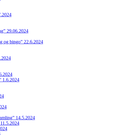
7.2024
ing” 29.06.2024
ng og bingo” 22.6.2024
.2024
6.2024
 1.6.2024
24
024
samling” 14.5.2024
 11.5.2024
2024
4