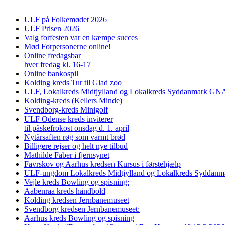
ULF på Folkemødet 2026
ULF Prisen 2026
Valg forfesten var en kæmpe succes
Mød Forpersonerne online!
Online fredagsbar
hver fredag kl. 16-17
Online bankospil
Kolding kreds Tur til Glad zoo
ULF, Lokalkreds Midtjylland og Lokalkreds Syddanmark GNAG
Kolding-kreds (Kellers Minde)
Svendborg-kreds Minigolf
ULF Odense kreds inviterer
til påskefrokost onsdag d. 1. april
Nytårsaften røg som varmt brød
Billigere rejser og helt nye tilbud
Mathilde Faber i fjernsynet
Favrskov og Aarhus kredsen Kursus i førstehjælp
ULF-ungdom Lokalkreds Midtjylland og Lokalkreds Syddanma
Vejle kreds Bowling og spisning:
Aabenraa kreds håndbold
Kolding kredsen Jernbanemuseet
Svendborg kredsen Jernbanemuseet:
Aarhus kreds Bowling og spisning