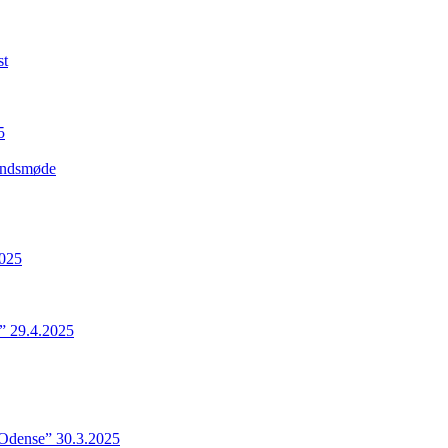
st
5
Landsmøde
2025
” 29.4.2025
 Odense” 30.3.2025