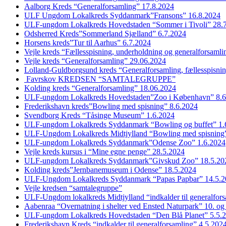
Aalborg Kreds “Generalforsamling” 17.8.2024
ULF Ungdom Lokalkreds Syddanmark”Fransons” 16.8.2024
ULF-ungdom Lokalkreds Hovedstaden “Sommer i Tivoli” 28.
Odsherred Kreds”Sommerland Sjælland” 6.7.2024
Horsens kreds”Tur til Aarhus” 6.7.2024
Vejle kreds “Fællesspisning, underholdning og generalforsaml
Vejle kreds “Generalforsamling” 29.06.2024
Lolland-Guldborgsund kreds “Generalforsamling, fællesspisni
Favrskov KREDSEN “SAMTALEGRUPPE”
Kolding kreds “Generalforsamling” 18.06.2024
ULF-ungdom Lokalkreds Hovedstaden”Zoo i København” 8.6
Frederikshavn kreds”Bowling med spisning” 8.6.2024
Svendborg Kreds “Tåsinge Museum” 1.6.2024
ULF-ungdom Lokalkreds Syddanmark “Bowling og buffet” 1.
ULF-Ungdom Lokalkreds Midtjylland “Bowling med spisning”
ULF-ungdom Lokalkreds Syddanmark”Odense Zoo” 1.6.2024
Vejle kreds kursus i “Mine egne penge” 28.5.2024
ULF-ungdom Lokalkreds Syddanmark”Givskud Zoo” 18.5.20
Kolding kreds”Jernbanemuseum i Odense” 18.5.2024
ULF-Ungdom Lokalkreds Syddanmark “Papas Papbar” 14.5.2
Vejle kredsen “samtalegruppe”
ULF-Ungdom lokalkreds Midtjylland “indkalder til generalfor
Aabenraa “Overnatning i shelter ved Ensted Naturpark” 10. og
ULF-ungdom Lokalkreds Hovedstaden “Den Blå Planet” 5.5.
Frederikshavn Kreds “indkalder til generalforsamling” 4.5.202