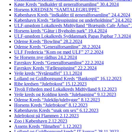
Køge Kreds “indkalder til generalforsamling” 30.4.2024
Horsens KREDSEN “SAMTALEGRUPPE”
København Kreds “indkalder til generalforsamling” 24.4.2024
København Kreds “fællesspisning og underholdning” 24.4.20
ULF-ungdom Lokalkreds Midtjylland “Brætspils Cafe Århus” 
Horsens kreds “Gåtur i Bygholm park” 19.4.2024
ULF-ungdom Lokalkreds Syddanmark Papas Papbar 7.3.2024
Odense Kreds “Bowling” 28.2.2024
Odense Kreds “Generalforsamling” 28.2.2024
ULF Fredericia “Kom og mød ULF” 27.2.2024
Se Horsens nye rådhus 24.2.2024
Favrskov Kreds “Generalforsamling” 22.2.2024
Favrskov Kreds “Fællesspisning” 22.2.2024
Vejle kreds “Nytårstaffel” 13.1.2024
Lolland og Guldborgsund Kreds “Bankospil” 16.12.2023
Ribe kredsen “Julefrokost” 15.12.2023
Tivoli Friheden med Lokalkreds Midtjylland 9.12.2023
Vejle kreds og Kolding kreds “Julebagning” 9.12.2023
Odense Kreds “Juleklip/julehygge” 8.12.2023
Horsens Kreds “Julefrokost” 8.12.2023
Københavns Kreds “snak om sex” 6.12.2023
Julefrokost på Flammen 2.12.2023
Zoo i København 2.12.2023
Assens Kreds “filmaften” 1.12.2023
Lolland og Guldborgsund kreds” IT kursus” 28.11.2023