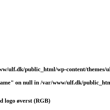
ww/ulf.dk/public_html/wp-content/themes/u
name" on null in
/var/www/ulf.dk/public_htm
ed logo øverst (RGB)