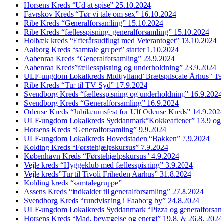
Horsens Kreds “Ud at spise” 25.10.2024
Favrskov Kreds “Tør vi tale om sex” 16.10.2024
Ribe Kreds “Generalforsamling” 15.10.2024
Ribe Kreds “fællesspisning, generalforsamling” 15.10.2024
Holbæk kreds “Efterårsudflugt med Veterantoget” 13.10.2024
Aalborg Kreds “samtale gruper” starter 1.10.2024
Aabenraa Kreds “Generalforsamling” 23.9.2024
Aabenraa Kreds”fællesspisning og underholdning” 23.9.2024
ULF-ungdom Lokalkreds Midtjylland”Brætspilscafe Århus” 1
Ribe Kreds “Tur til TV Syd” 17.9.2024
Svendborg Kreds “fællesspisning og underholdning” 16.9.202
Svendborg Kreds “Generalforsamling” 16.9.2024
Odense Kreds “Jubilæumsfest for Ulf Odense Kreds” 14.9.202
ULF-ungdom Lokalkreds Syddanmark”Kokkeaftener” 13.9 og
Horsens Kreds “Generalforsamling” 9.9.2024
ULF-ungdom Lokalkreds Hovedstaden “Bakken” 7.9.2024
Kolding Kreds “Førstehjælpskursus” 7.9.2024
København Kreds “Førstehjælpskursus” 4.9.2024
Vejle kreds “Hyggeklub med fællesspisning” 3.9.2024
Vejle kreds”Tur til Tivoli Friheden Aarhus” 31.8.2024
Kolding kreds “samtalegruppe”
Assens Kreds “indkalder til generalforsamling” 27.8.2024
Svendborg Kreds “rundvisning i Faaborg by” 24.8.2024
ULF-ungdom Lokalkreds Syddanmark “Pizza og generalforsam
Horsens Kreds “Mad, bevægelse og energi” 19.8. & 26.8. 202