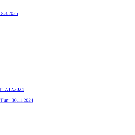
 8.3.2025
l” 7.12.2024
’Fun” 30.11.2024