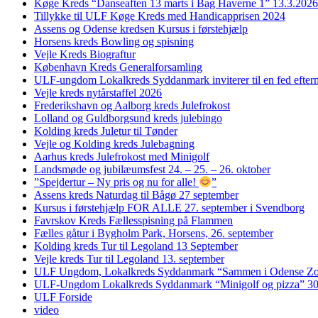
Køge Kreds “Danseaften 13 marts i Bag Haverne 1” 13.3.2026
Tillykke til ULF Køge Kreds med Handicapprisen 2024
Assens og Odense kredsen Kursus i førstehjælp
Horsens kreds Bowling og spisning
Vejle Kreds Biograftur
København Kreds Generalforsamling
ULF-ungdom Lokalkreds Syddanmark inviterer til en fed efter
Vejle kreds nytårstaffel 2026
Frederikshavn og Aalborg kreds Julefrokost
Lolland og Guldborgsund kreds julebingo
Kolding kreds Juletur til Tønder
Vejle og Kolding kreds Julebagning
Aarhus kreds Julefrokost med Minigolf
Landsmøde og jubilæumsfest 24. – 25. – 26. oktober
”Spejdertur – Ny pris og nu for alle!
”
Assens kreds Naturdag til Bågø 27 september
Kursus i førstehjælp FOR ALLE 27. september i Svendborg
Favrskov Kreds Fællesspisning på Flammen
Fælles gåtur i Bygholm Park, Horsens, 26. september
Kolding kreds Tur til Legoland 13 September
Vejle kreds Tur til Legoland 13. september
ULF Ungdom, Lokalkreds Syddanmark “Sammen i Odense Zo
ULF-Ungdom Lokalkreds Syddanmark “Minigolf og pizza” 30
ULF Forside
video