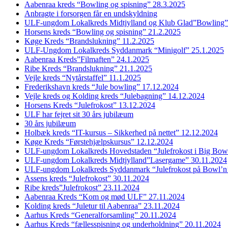
Aabenraa kreds “Bowling og spisning” 28.3.2025
Anbragte i forsorgen får en undskyldning
ULF-ungdom Lokalkreds Midtjylland og Klub Glad”Bowling”
Horsens kreds “Bowling og spisning” 21.2.2025
Køge Kreds “Brandslukning” 11.2.2025
ULF-Ungdom Lokalkreds Syddanmark “Minigolf” 25.1.2025
Aabenraa Kreds”Filmaften” 24.1.2025
Ribe Kreds “Brandslukning” 21.1.2025
Vejle kreds “Nytårstaffel” 11.1.2025
Frederikshavn kreds “Jule bowling” 17.12.2024
Vejle kreds og Kolding kreds “Julebagning” 14.12.2024
Horsens Kreds “Julefrokost” 13.12.2024
ULF har fejret sit 30 års jubilæum
30 års jubilæum
Holbæk kreds “IT-kursus – Sikkerhed på nettet” 12.12.2024
Køge Kreds “Førstehjælpskursus” 12.12.2024
ULF-ungdom Lokalkreds Hovedstaden “Julefrokost i Big Bow
ULF-ungdom Lokalkreds Midtjylland”Lasergame” 30.11.2024
ULF-ungdom Lokalkreds Syddanmark “Julefrokost på Bowl’n
Assens kreds “Julefrokost” 30.11.2024
Ribe kreds”Julefrokost” 23.11.2024
Aabenraa Kreds “Kom og mød ULF” 27.11.2024
Kolding kreds “Juletur til Aabenraa” 23.11.2024
Aarhus Kreds “Generalforsamling” 20.11.2024
Aarhus Kreds “fællesspisning og underholdning” 20.11.2024