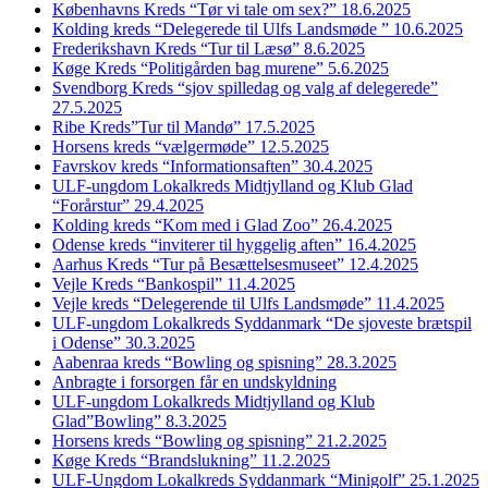
Københavns Kreds “Tør vi tale om sex?” 18.6.2025
Kolding kreds “Delegerede til Ulfs Landsmøde ” 10.6.2025
Frederikshavn Kreds “Tur til Læsø” 8.6.2025
Køge Kreds “Politigården bag murene” 5.6.2025
Svendborg Kreds “sjov spilledag og valg af delegerede”
27.5.2025
Ribe Kreds”Tur til Mandø” 17.5.2025
Horsens kreds “vælgermøde” 12.5.2025
Favrskov kreds “Informationsaften” 30.4.2025
ULF-ungdom Lokalkreds Midtjylland og Klub Glad
“Forårstur” 29.4.2025
Kolding kreds “Kom med i Glad Zoo” 26.4.2025
Odense kreds “inviterer til hyggelig aften” 16.4.2025
Aarhus Kreds “Tur på Besættelsesmuseet” 12.4.2025
Vejle Kreds “Bankospil” 11.4.2025
Vejle kreds “Delegerende til Ulfs Landsmøde” 11.4.2025
ULF-ungdom Lokalkreds Syddanmark “De sjoveste brætspil
i Odense” 30.3.2025
Aabenraa kreds “Bowling og spisning” 28.3.2025
Anbragte i forsorgen får en undskyldning
ULF-ungdom Lokalkreds Midtjylland og Klub
Glad”Bowling” 8.3.2025
Horsens kreds “Bowling og spisning” 21.2.2025
Køge Kreds “Brandslukning” 11.2.2025
ULF-Ungdom Lokalkreds Syddanmark “Minigolf” 25.1.2025