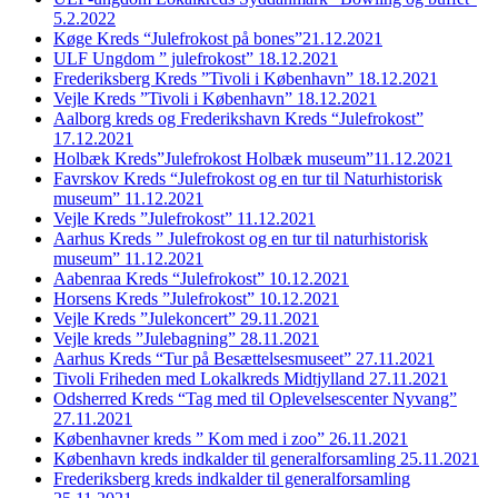
5.2.2022
Køge Kreds “Julefrokost på bones”21.12.2021
ULF Ungdom ” julefrokost” 18.12.2021
Frederiksberg Kreds ”Tivoli i København” 18.12.2021
Vejle Kreds ”Tivoli i København” 18.12.2021
Aalborg kreds og Frederikshavn Kreds “Julefrokost”
17.12.2021
Holbæk Kreds”Julefrokost Holbæk museum”11.12.2021
Favrskov Kreds “Julefrokost og en tur til Naturhistorisk
museum” 11.12.2021
Vejle Kreds ”Julefrokost” 11.12.2021
Aarhus Kreds ” Julefrokost og en tur til naturhistorisk
museum” 11.12.2021
Aabenraa Kreds “Julefrokost” 10.12.2021
Horsens Kreds ”Julefrokost” 10.12.2021
Vejle Kreds ”Julekoncert” 29.11.2021
Vejle kreds ”Julebagning” 28.11.2021
Aarhus Kreds “Tur på Besættelsesmuseet” 27.11.2021
Tivoli Friheden med Lokalkreds Midtjylland 27.11.2021
Odsherred Kreds “Tag med til Oplevelsescenter Nyvang”
27.11.2021
Københavner kreds ” Kom med i zoo” 26.11.2021
København kreds indkalder til generalforsamling 25.11.2021
Frederiksberg kreds indkalder til generalforsamling