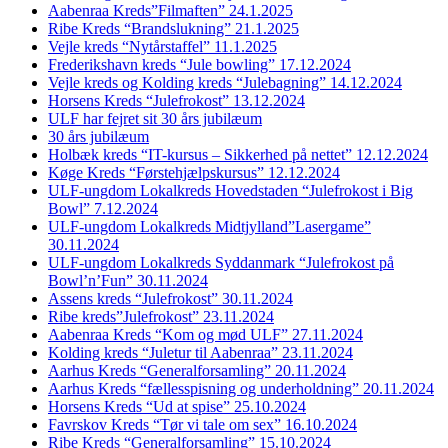
Aabenraa Kreds”Filmaften” 24.1.2025
Ribe Kreds “Brandslukning” 21.1.2025
Vejle kreds “Nytårstaffel” 11.1.2025
Frederikshavn kreds “Jule bowling” 17.12.2024
Vejle kreds og Kolding kreds “Julebagning” 14.12.2024
Horsens Kreds “Julefrokost” 13.12.2024
ULF har fejret sit 30 års jubilæum
30 års jubilæum
Holbæk kreds “IT-kursus – Sikkerhed på nettet” 12.12.2024
Køge Kreds “Førstehjælpskursus” 12.12.2024
ULF-ungdom Lokalkreds Hovedstaden “Julefrokost i Big
Bowl” 7.12.2024
ULF-ungdom Lokalkreds Midtjylland”Lasergame”
30.11.2024
ULF-ungdom Lokalkreds Syddanmark “Julefrokost på
Bowl’n’Fun” 30.11.2024
Assens kreds “Julefrokost” 30.11.2024
Ribe kreds”Julefrokost” 23.11.2024
Aabenraa Kreds “Kom og mød ULF” 27.11.2024
Kolding kreds “Juletur til Aabenraa” 23.11.2024
Aarhus Kreds “Generalforsamling” 20.11.2024
Aarhus Kreds “fællesspisning og underholdning” 20.11.2024
Horsens Kreds “Ud at spise” 25.10.2024
Favrskov Kreds “Tør vi tale om sex” 16.10.2024
Ribe Kreds “Generalforsamling” 15.10.2024