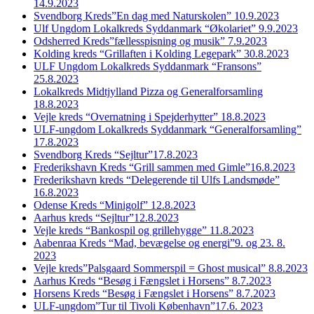
14.9.2023
Svendborg Kreds”En dag med Naturskolen” 10.9.2023
Ulf Ungdom Lokalkreds Syddanmark “Økolariet” 9.9.2023
Odsherred Kreds”fællesspisning og musik” 7.9.2023
Kolding kreds “Grillaften i Kolding Legepark” 30.8.2023
ULF Ungdom Lokalkreds Syddanmark “Fransons”
25.8.2023
Lokalkreds Midtjylland Pizza og Generalforsamling
18.8.2023
Vejle kreds “Overnatning i Spejderhytter” 18.8.2023
ULF-ungdom Lokalkreds Syddanmark “Generalforsamling”
17.8.2023
Svendborg Kreds “Sejltur”17.8.2023
Frederikshavn Kreds “Grill sammen med Gimle”16.8.2023
Frederikshavn kreds “Delegerende til Ulfs Landsmøde”
16.8.2023
Odense Kreds “Minigolf” 12.8.2023
Aarhus kreds “Sejltur”12.8.2023
Vejle kreds “Bankospil og grillehygge” 11.8.2023
Aabenraa Kreds “Mad, bevægelse og energi”9. og 23. 8.
2023
Vejle kreds”Palsgaard Sommerspil = Ghost musical” 8.8.2023
Aarhus Kreds “Besøg i Fængslet i Horsens” 8.7.2023
Horsens Kreds “Besøg i Fængslet i Horsens” 8.7.2023
ULF-ungdom”Tur til Tivoli København”17.6. 2023