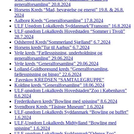
generalforsamling” 20.8.2024
Horsens Kreds “Mad, bevægelse og energi” 19.8. & 26.8.
2024
Aalborg Kreds “Generalforsamling” 17.8.2024
ULF Ungdom Lokalkreds Syddanmark”Fransons” 16.8.2024
ULF-ungdom Lokalkreds Hovedstaden “Sommer i Tivoli”
28.7.2024
Odsherred Kreds”Sommerland Sjælland” 6.7.2024
Horsens kreds”Tur til Aarhus” 6.7.2024
Vejle kreds “Fællesspisning, underholdning og
generalforsamling” 29.06.2024
Vejle kreds “Generalforsamling” 29.06.2024
Lolland-Guldborgsund kreds “Generalforsamling,
fællesspisning og bingo” 22.6.2024
Favrskov KREDSEN “SAMTALEGRUPPE”
Kolding kreds “Generalforsamling” 18.06.2024
ULF-ungdom Lokalkreds Hovedstaden”Zoo i København”
8.6.2024
Frederikshavn kreds”Bowling med spisning” 8.6.2024
Svendborg Kreds “Tåsinge Museum” 1.6.2024
ULF-ungdom Lokalkreds Syddanmark “Bowling og buffet”
1.6.2024
ULF-Ungdom Lokalkreds Midtjylland “Bowling med
spisning” 1.6.2024
ULF-ungdom Lokalkreds Syddanmark”Odense Zoo”