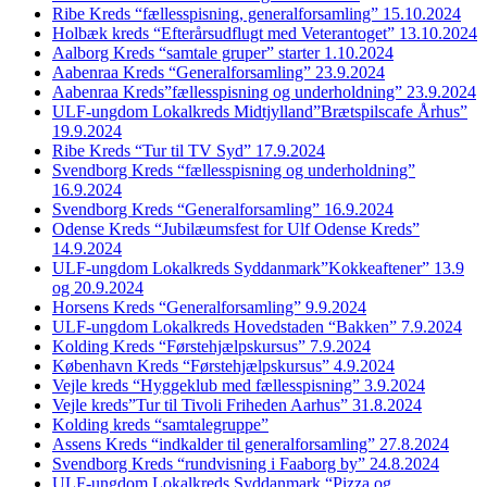
Ribe Kreds “fællesspisning, generalforsamling” 15.10.2024
Holbæk kreds “Efterårsudflugt med Veterantoget” 13.10.2024
Aalborg Kreds “samtale gruper” starter 1.10.2024
Aabenraa Kreds “Generalforsamling” 23.9.2024
Aabenraa Kreds”fællesspisning og underholdning” 23.9.2024
ULF-ungdom Lokalkreds Midtjylland”Brætspilscafe Århus”
19.9.2024
Ribe Kreds “Tur til TV Syd” 17.9.2024
Svendborg Kreds “fællesspisning og underholdning”
16.9.2024
Svendborg Kreds “Generalforsamling” 16.9.2024
Odense Kreds “Jubilæumsfest for Ulf Odense Kreds”
14.9.2024
ULF-ungdom Lokalkreds Syddanmark”Kokkeaftener” 13.9
og 20.9.2024
Horsens Kreds “Generalforsamling” 9.9.2024
ULF-ungdom Lokalkreds Hovedstaden “Bakken” 7.9.2024
Kolding Kreds “Førstehjælpskursus” 7.9.2024
København Kreds “Førstehjælpskursus” 4.9.2024
Vejle kreds “Hyggeklub med fællesspisning” 3.9.2024
Vejle kreds”Tur til Tivoli Friheden Aarhus” 31.8.2024
Kolding kreds “samtalegruppe”
Assens Kreds “indkalder til generalforsamling” 27.8.2024
Svendborg Kreds “rundvisning i Faaborg by” 24.8.2024
ULF-ungdom Lokalkreds Syddanmark “Pizza og