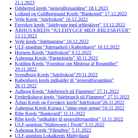
21.1.2023
Odsherred kreds “generalforsamling” 18.1.2023
Lolland og Guldborgsund Kreds “Bankospil” 17.12.2022
Vejle Kreds “Julefrokost” 16.12.2022
Favrskov kreds “Julehygge med æbleskiver” 13.12.2022
ÅRHUS KREDS “JULEHYGGE MED ÆBLESKIVER”
13.12.2022
Vejle kreds “Julebagning” 10.12.2022
ULF-ungdom “Julemarked i København” 10.12.2022
Horsens Kreds “Julefrokost” 9.12.2022
Aabenraa Kreds “Førstehjælp” 30.11.2022
Kolding Kreds “Foredrag om Misbrug af Rusmidler”
29.11.2022
Svendborg Kreds “Julefrokost”29.11.2022
København kreds indkalder til “generalforsamling”
28.11.2022
Aalborg Kreds “Julebrunch på Flammen” 27.11.2022
Frederikshavn kreds “Julebrunch på Flammen” 27.11.2022
Århus Kreds og Favrskov kreds”Julefrokost”26.11.2022
Aabenraa Kreds Kursus i ”mine egne penge”16.11.2022
Ribe Kreds “Bankospil” 11.11.2022
Ribe kreds “indkalder til generalforsamling” 11.11.2022
ULF-ungdom “Halloween i Tivoli” 5.11.2022
Aabenraa Kreds “Filmaften” 5.11.2022
ULF-ungdom Lokalkreds Midtjylland