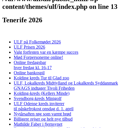
content/themes/ulf/index.php
on line
13
Tenerife 2026
ULF på Folkemødet 2026
ULF Prisen 2026
Valg forfesten var en kæmpe succes
Mød Forpersonerne online!
Online fredagsbar
hver fredag kl. 16-17
Online bankospil
Kolding kreds Tur til Glad zoo
ULF, Lokalkreds Midtjylland og Lokalkreds Syddanmark
GNAGS indtager Tivoli Friheden
Kolding-kreds (Kellers Minde)
Svendborg-kreds Minigolf
ULF Odense kreds inviterer
til påskefrokost onsdag d. 1. april
Nytårsaften røg som varmt brød
Billigere rejser og helt nye tilbud
Mathilde Faber i fjernsynet