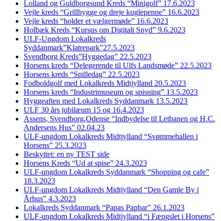
Lolland og Guldborgsund Kreds “Minigolf” 17.6.2023
Vejle kreds “Grillhygge og dreje kuglepenne” 16.6.2023
Vejle kreds “holder et vælgermøde” 16.6.2023
Holbæk Kreds “Kursus om Digitalt Snyd” 9.6.2023
ULF-Ungdom Lokalkreds
Syddanmark”Klatrepark”27.5.2023
Svendborg Kreds”Hyggedag” 22.5.2023
Horsens kreds “Delegerende til Ulfs Landsmøde” 22.5.2023
Horsens kreds “Spilledag” 22.5.2023
Fodboldgolf med Lokalkreds Midtjylland 20.5.2023
Horsens kreds “Industrimuseum og spisning” 13.5.2023
Hyggeaften med Lokalkreds Syddanmark 13.5.2023
ULF 30 års jubilæum 15 og 16.4.2023
Assens, Svendborg,Odense “Indbydelse til Letbanen og H.C.
Andersens Hus” 02.04.23
ULF-ungdom Lokalkreds Midtjylland “Svømmehallen i
Horsens” 25.3.2023
Beskyttet: en ny TEST side
Horsens Kreds “Ud at spise” 24.3.2023
ULF-ungdom Lokalkreds Syddanmark “Shopping og cafe”
18.3.2023
ULF-ungdom Lokalkreds Midtjylland “Den Gamle By i
Århus” 4.3.2023
Lokalkreds Syddanmark “Papas Papbar” 26.1.2023
ULF-ungdom Lokalkreds Midtjylland “i Fængslet i Horsens”