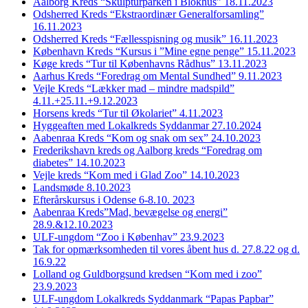
Aalborg Kreds “Skulpturparken i Blokhus” 18.11.2023
Odsherred Kreds “Ekstraordinær Generalforsamling”
16.11.2023
Odsherred Kreds “Fællesspisning og musik” 16.11.2023
København Kreds “Kursus i ”Mine egne penge” 15.11.2023
Køge kreds “Tur til Københavns Rådhus” 13.11.2023
Aarhus Kreds “Foredrag om Mental Sundhed” 9.11.2023
Vejle Kreds “Lækker mad – mindre madspild”
4.11.+25.11.+9.12.2023
Horsens kreds “Tur til Økolariet” 4.11.2023
Hyggeaften med Lokalkreds Syddanmar 27.10.2024
Aabenraa Kreds “Kom og snak om sex” 24.10.2023
Frederikshavn kreds og Aalborg kreds “Foredrag om
diabetes” 14.10.2023
Vejle kreds “Kom med i Glad Zoo” 14.10.2023
Landsmøde 8.10.2023
Efterårskursus i Odense 6-8.10. 2023
Aabenraa Kreds”Mad, bevægelse og energi”
28.9.&12.10.2023
ULF-ungdom “Zoo i Københav” 23.9.2023
Tak for opmærksomheden til vores åbent hus d. 27.8.22 og d.
16.9.22
Lolland og Guldborgsund kredsen “Kom med i zoo”
23.9.2023
ULF-ungdom Lokalkreds Syddanmark “Papas Papbar”