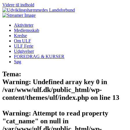
Videre til indhold
Aktiviteter
Medlemsskab
Kredse
Om ULF
ULF Ferie
Udgivelser
FOREDRAG & KURSER
Søg
Tema:
Warning
: Undefined array key 0 in
/var/www/ulf.dk/public_html/wp-
content/themes/ulf/index.php
on line
13
Warning
: Attempt to read property
"cat_name" on null in
/var/www/ulf.dk/public_html/wp-