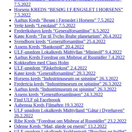
7.5.2022
Horsens KREDS “BESØG I FÆNGSLET I HORSENS”
7.5.2022
Aarhus Kreds “Besøg i Fængslet i Horsens” 7.5.2022
Vejle kreds “Legoland” 7.5.2022
Frederikshavn kreds “Generalforsamling” 6.5.2022
Køge Kreds “Tur til Tycho Brahe planetarium” 26.4.2022
Svendborg kreds “Generalforsamling” 25.4.2022
Assens Kreds “Bankospil” 20.4.2022
ULF-ungdom Lokalkreds Midtjyllan “Minigolf” 9.4.2022
Aarhus Kreds Foredrag om Misbrug af Rusmidler 7.4.2022
Kokkeaften med Claus Holm
ULF-ungdom “Påskefrokost” 2.4.2022
Køge kreds “Generalforsamling” 29.3.2022
Horsens kreds “Industrimuseum og spisning” 26.3.2022
Fredericia kreds “Industrimuseum og spisning” 26.3.2022
Aarhus kreds “Industrimuseum og spisning” 26.3.2022
Assens kreds “Generalforsamlingen” 24.3.2022
Find ULF på Faceboook
Aabenraa Kreds Filmaften 19.3.2022
ULF ungdom Lokalkreds Midtjylland “Gåtur i Dyrehaven”
26.2.2022
Ribe Kreds “Foredrag om Misbrug af Rusmidler” 23.2.2022
Odense Kreds “Mad, glæde og energi” 13.2.2022
ULF-ungdom Lokalkreds Syddanmark “Bowling og buffet”