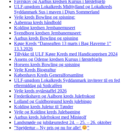
Favrskov og Aarhus kredsen Kursus i førstehjælp
ULF-ungdom Lokalkreds Midtjylland og Lokalkreds
Syddanmark Sus i maven i Djurs Sommerland
Vejle kreds Bowling og spisning:
Aabenraa kreds håndbold
Kolding kredsen Jernbanemuseet
Svendborg kredsen Jernbanemuseet:
Aarhus kreds Bowling og spisning
Køge Kreds “Danseaften 13 marts i Bag Haverne 1”
13.3.2026
Tillykke til ULF Køge Kreds med Handicapprisen 2024
Assens og Odense kredsen Kursus i førstehjælp
Horsens kreds Bowling og spisning
Vejle Kreds Biograftur
København Kreds Generalforsamling
ULF-ungdom Lokalkreds Syddanmark inviterer til en fed
eftermiddag på Spilcaféen
Vejle kreds nytårstaffel 2026
Frederikshavn og Aalborg kreds Julefrokost
Lolland og Guldborgsund kreds julebingo
Kolding kreds Juletur til Tønder
Vejle og Kolding kreds Julebagning
Aarhus kreds Julefrokost med Minigolf
Landsmøde og jubilæumsfest 24. – 25. – 26. oktober
”Spejdertur – Ny pris og nu for alle!
”