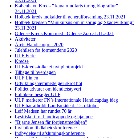
25.11.2021
København Kreds ” kanalrundfarts tur og biograftur”
24.11.2021
Holbæk kreds indkalder til generalforsamling 23.11.2021
Holbæk kredsen “Minikursus om misbrug og Skadevirkning”
23.11.2021
Odense Kreds Kom med i Odense Zoo 21.11.2021
Aktiviteter
Årets Handicappris 2020
Julehilsen fra formændene 2020
ULF Ferie
Kredse
ULF-kreds-tolke et nyt pilotprojekt
Tilbage til hverdagen
ULF Linjen
Udviklingshæmmede gør skrot hot
Politiet advarer om identitetstyveri
Politikere besøger ULF
ULF markerer FN’s Internationale Handicapdag idag
ULF har afholdt Landsmøde d. 12. oktober
Leif Madsen har rundet 70 år
Lystfiskeri for handicappede og hjælper:
”Bjarne Jensen får fortjenstmedaljen”
Invitation til diabeteskonference
Indbydelse til afslutningskonference