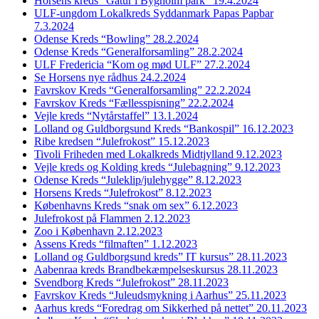
Horsens kreds “Gåtur i Bygholm park” 19.4.2024
ULF-ungdom Lokalkreds Syddanmark Papas Papbar
7.3.2024
Odense Kreds “Bowling” 28.2.2024
Odense Kreds “Generalforsamling” 28.2.2024
ULF Fredericia “Kom og mød ULF” 27.2.2024
Se Horsens nye rådhus 24.2.2024
Favrskov Kreds “Generalforsamling” 22.2.2024
Favrskov Kreds “Fællesspisning” 22.2.2024
Vejle kreds “Nytårstaffel” 13.1.2024
Lolland og Guldborgsund Kreds “Bankospil” 16.12.2023
Ribe kredsen “Julefrokost” 15.12.2023
Tivoli Friheden med Lokalkreds Midtjylland 9.12.2023
Vejle kreds og Kolding kreds “Julebagning” 9.12.2023
Odense Kreds “Juleklip/julehygge” 8.12.2023
Horsens Kreds “Julefrokost” 8.12.2023
Københavns Kreds “snak om sex” 6.12.2023
Julefrokost på Flammen 2.12.2023
Zoo i København 2.12.2023
Assens Kreds “filmaften” 1.12.2023
Lolland og Guldborgsund kreds” IT kursus” 28.11.2023
Aabenraa kreds Brandbekæmpelseskursus 28.11.2023
Svendborg Kreds “Julefrokost” 28.11.2023
Favrskov Kreds “Juleudsmykning i Aarhus” 25.11.2023
Aarhus kreds “Foredrag om Sikkerhed på nettet” 20.11.2023