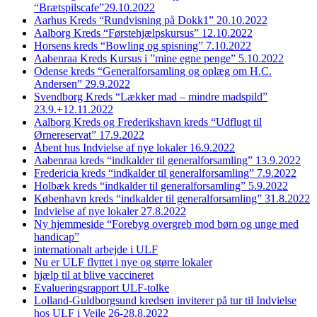
“Brætspilscafe”29.10.2022
Aarhus Kreds “Rundvisning på Dokk1” 20.10.2022
Aalborg Kreds “Førstehjælpskursus” 12.10.2022
Horsens kreds “Bowling og spisning” 7.10.2022
Aabenraa Kreds Kursus i ”mine egne penge” 5.10.2022
Odense kreds “Generalforsamling og oplæg om H.C.
Andersen” 29.9.2022
Svendborg Kreds “Lækker mad – mindre madspild”
23.9.+12.11.2022
Aalborg Kreds og Frederikshavn kreds “Udflugt til
Ørnereservat” 17.9.2022
Åbent hus Indvielse af nye lokaler 16.9.2022
Aabenraa kreds “indkalder til generalforsamling” 13.9.2022
Fredericia kreds “indkalder til generalforsamling” 7.9.2022
Holbæk kreds “indkalder til generalforsamling” 5.9.2022
København kreds “indkalder til generalforsamling” 31.8.2022
Indvielse af nye lokaler 27.8.2022
Ny hjemmeside “Forebyg overgreb mod børn og unge med
handicap”
internationalt arbejde i ULF
Nu er ULF flyttet i nye og større lokaler
hjælp til at blive vaccineret
Evalueringsrapport ULF-tolke
Lolland-Guldborgsund kredsen inviterer på tur til Indvielse
hos ULF i Vejle 26-28.8.2022