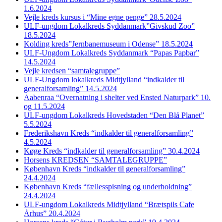
1.6.2024
Vejle kreds kursus i “Mine egne penge” 28.5.2024
ULF-ungdom Lokalkreds Syddanmark”Givskud Zoo”
18.5.2024
Kolding kreds”Jernbanemuseum i Odense” 18.5.2024
ULF-Ungdom Lokalkreds Syddanmark “Papas Papbar”
14.5.2024
Vejle kredsen “samtalegruppe”
ULF-Ungdom lokalkreds Midtjylland “indkalder til
generalforsamling” 14.5.2024
Aabenraa “Overnatning i shelter ved Ensted Naturpark” 10.
og 11.5.2024
ULF-ungdom Lokalkreds Hovedstaden “Den Blå Planet”
5.5.2024
Frederikshavn Kreds “indkalder til generalforsamling”
4.5.2024
Køge Kreds “indkalder til generalforsamling” 30.4.2024
Horsens KREDSEN “SAMTALEGRUPPE”
København Kreds “indkalder til generalforsamling”
24.4.2024
København Kreds “fællesspisning og underholdning”
24.4.2024
ULF-ungdom Lokalkreds Midtjylland “Brætspils Cafe
Århus” 20.4.2024