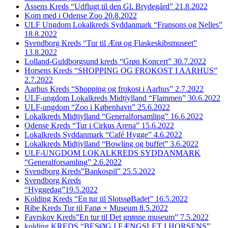
Assens Kreds “Udflugt til den Gl. Brydegård” 21.8.2022
Kom med i Odense Zoo 20.8.2022
ULF Ungdom Lokalkreds Syddanmark “Fransons og Nelles”
18.8.2022
Svendborg Kreds “Tur til Ærø og Flaskeskibsmuseet”
13.8.2022
Lolland-Guldborgsund kreds “Grøn Koncert” 30.7.2022
Horsens Kreds “SHOPPING OG FROKOST I AARHUS”
2.7.2022
Aarhus Kreds “Shopping og frokost i Aarhus” 2.7.2022
ULF-ungdom Lokalkreds Midtjylland “Flammen” 30.6.2022
ULF-ungdom “Zoo i København” 25.6.2022
Lokalkreds Midtjylland “Generalforsamling” 16.6.2022
Odense Kreds “Tur i Cirkus Arena” 15.6.2022
Lokalkreds Syddanmark “Café Hygge” 4.6.2022
Lokalkreds Midtjylland “Bowling og buffet” 3.6.2022
ULF-UNGDOM LOKALKREDS SYDDANMARK
“Generalforsamling” 2.6.2022
Svendborg Kreds”Bankospil” 25.5.2022
Svendborg Kreds
“Hyggedag”19.5.2022
Kolding Kreds “En tur til SlotssøBadet” 16.5.2022
Ribe Kreds Tur til Fanø + Museum 8.5.2022
Favrskov Kreds”En tur til Det grønne museum” 7.5.2022
kolding KREDS “BESØG I FÆNGSLET I HORSENS”