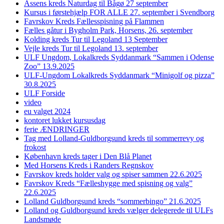
Assens kreds Naturdag til Bågø 27 september
Kursus i førstehjælp FOR ALLE 27. september i Svendborg
Favrskov Kreds Fællesspisning på Flammen
Fælles gåtur i Bygholm Park, Horsens, 26. september
Kolding kreds Tur til Legoland 13 September
Vejle kreds Tur til Legoland 13. september
ULF Ungdom, Lokalkreds Syddanmark “Sammen i Odense
Zoo” 13.9.2025
ULF-Ungdom Lokalkreds Syddanmark “Minigolf og pizza”
30.8.2025
ULF Forside
video
eu valget 2024
kontoret lukket kursusdag
ferie ÆNDRINGER
Tag med Lolland-Guldborgsund kreds til sommerrevy og
frokost
København kreds tager i Den Blå Planet
Med Horsens Kreds i Randers Regnskov
Favrskov kreds holder valg og spiser sammen 22.6.2025
Favrskov Kreds “Fælleshygge med spisning og valg”
22.6.2025
Lolland Guldborgsund kreds “sommerbingo” 21.6.2025
Lolland og Guldborgsund kreds vælger delegerede til ULFs
Landsmøde