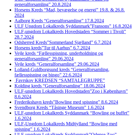
generalforsamling” 20.8.2024
Horsens Kreds “Mad, bevægelse og energi” 19.8. & 26.8.
2024
Aalborg Kreds “Generalforsamling” 17.8.2024
ULF Ungdom Lokalkreds Syddanmark”Fransons” 16.8.2024
ULF-ungdom Lokalkreds Hovedstaden “Sommer i Tivoli”
28.7.2024
Odsherred Kreds”Sommerland Sjælland” 6.7.2024
Horsens kreds”Tur til Aarhus” 6.7.2024
Vejle kreds “Fællesspisning, underholdning og
generalforsamling” 29.06.2024
Vejle kreds “Generalforsamling” 29.06.2024
Lolland-Guldborgsund kreds “Generalforsamling,
fællesspisning og bingo” 22.6.2024
Favrskov KREDSEN “SAMTALEGRUPPE”
Kolding kreds “Generalforsamling” 18.06.2024
ULF-ungdom Lokalkreds Hovedstaden”Zoo i København”
8.6.2024
Frederikshavn kreds”Bowling med spisning” 8.6.2024
Svendborg Kreds “Tåsinge Museum” 1.6.2024
ULF-ungdom Lokalkreds Syddanmark “Bowling og buffet”
1.6.2024
ULF-Ungdom Lokalkreds Midtjylland “Bowling med
spisning” 1.6.2024
ULF-ungdom Lokalkreds Syddanmark”Odense Zoo”