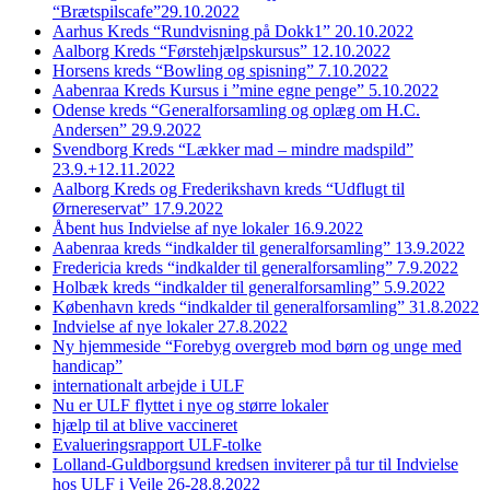
“Brætspilscafe”29.10.2022
Aarhus Kreds “Rundvisning på Dokk1” 20.10.2022
Aalborg Kreds “Førstehjælpskursus” 12.10.2022
Horsens kreds “Bowling og spisning” 7.10.2022
Aabenraa Kreds Kursus i ”mine egne penge” 5.10.2022
Odense kreds “Generalforsamling og oplæg om H.C.
Andersen” 29.9.2022
Svendborg Kreds “Lækker mad – mindre madspild”
23.9.+12.11.2022
Aalborg Kreds og Frederikshavn kreds “Udflugt til
Ørnereservat” 17.9.2022
Åbent hus Indvielse af nye lokaler 16.9.2022
Aabenraa kreds “indkalder til generalforsamling” 13.9.2022
Fredericia kreds “indkalder til generalforsamling” 7.9.2022
Holbæk kreds “indkalder til generalforsamling” 5.9.2022
København kreds “indkalder til generalforsamling” 31.8.2022
Indvielse af nye lokaler 27.8.2022
Ny hjemmeside “Forebyg overgreb mod børn og unge med
handicap”
internationalt arbejde i ULF
Nu er ULF flyttet i nye og større lokaler
hjælp til at blive vaccineret
Evalueringsrapport ULF-tolke
Lolland-Guldborgsund kredsen inviterer på tur til Indvielse
hos ULF i Vejle 26-28.8.2022