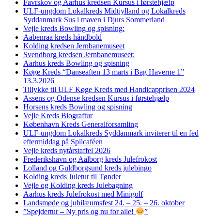
Favrskov og Aarhus kredsen Kursus i førstehjælp
ULF-ungdom Lokalkreds Midtjylland og Lokalkreds
Syddanmark Sus i maven i Djurs Sommerland
Vejle kreds Bowling og spisning:
Aabenraa kreds håndbold
Kolding kredsen Jernbanemuseet
Svendborg kredsen Jernbanemuseet:
Aarhus kreds Bowling og spisning
Køge Kreds “Danseaften 13 marts i Bag Haverne 1”
13.3.2026
Tillykke til ULF Køge Kreds med Handicapprisen 2024
Assens og Odense kredsen Kursus i førstehjælp
Horsens kreds Bowling og spisning
Vejle Kreds Biograftur
København Kreds Generalforsamling
ULF-ungdom Lokalkreds Syddanmark inviterer til en fed
eftermiddag på Spilcaféen
Vejle kreds nytårstaffel 2026
Frederikshavn og Aalborg kreds Julefrokost
Lolland og Guldborgsund kreds julebingo
Kolding kreds Juletur til Tønder
Vejle og Kolding kreds Julebagning
Aarhus kreds Julefrokost med Minigolf
Landsmøde og jubilæumsfest 24. – 25. – 26. oktober
”Spejdertur – Ny pris og nu for alle!
”