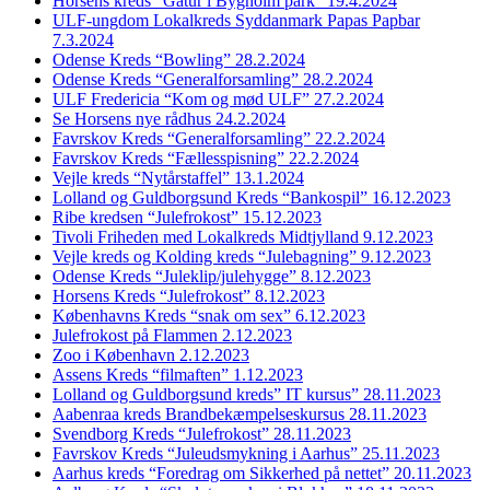
Horsens kreds “Gåtur i Bygholm park” 19.4.2024
ULF-ungdom Lokalkreds Syddanmark Papas Papbar
7.3.2024
Odense Kreds “Bowling” 28.2.2024
Odense Kreds “Generalforsamling” 28.2.2024
ULF Fredericia “Kom og mød ULF” 27.2.2024
Se Horsens nye rådhus 24.2.2024
Favrskov Kreds “Generalforsamling” 22.2.2024
Favrskov Kreds “Fællesspisning” 22.2.2024
Vejle kreds “Nytårstaffel” 13.1.2024
Lolland og Guldborgsund Kreds “Bankospil” 16.12.2023
Ribe kredsen “Julefrokost” 15.12.2023
Tivoli Friheden med Lokalkreds Midtjylland 9.12.2023
Vejle kreds og Kolding kreds “Julebagning” 9.12.2023
Odense Kreds “Juleklip/julehygge” 8.12.2023
Horsens Kreds “Julefrokost” 8.12.2023
Københavns Kreds “snak om sex” 6.12.2023
Julefrokost på Flammen 2.12.2023
Zoo i København 2.12.2023
Assens Kreds “filmaften” 1.12.2023
Lolland og Guldborgsund kreds” IT kursus” 28.11.2023
Aabenraa kreds Brandbekæmpelseskursus 28.11.2023
Svendborg Kreds “Julefrokost” 28.11.2023
Favrskov Kreds “Juleudsmykning i Aarhus” 25.11.2023
Aarhus kreds “Foredrag om Sikkerhed på nettet” 20.11.2023