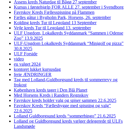
Assens kreds Naturdag til Bågø 27 september
Kursus i førstehjælp FOR ALLE 27. september i Svendborg
Favrskov Kreds Fællesspisning på Flammen
Fælles gåtur i Bygholm Park, Horsens, 26. september
Kolding kreds Tur til Legoland 13 September
Vejle kreds Tur til Legoland 13. september
ULF Ungdom, Lokalkreds Syddanmark “Sammen i Odense
Zoo” 13.9.2025
ULF-Ungdom Lokalkreds Syddanmark “Minigolf og pizza”
30.8.2025
ULF Forside
video
eu valget 2024
kontoret lukket kursusdag
ferie ÆNDRINGER
Tag med Lolland-Guldborgsund kreds til sommerrevy og
frokost
København kreds tager i Den Blå Planet
Med Horsens Kreds i Randers Regnskov
Favrskov kreds holder valg og spiser sammen 22.6.2025
Favrskov Kreds “Fælleshygge med spisning og valg”
22.6.2025
Lolland Guldborgsund kreds “sommerbingo” 21.6.2025
Lolland og Guldborgsund kreds vælger delegerede til ULFs
Landsmøde