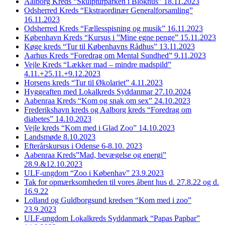
Aalborg Kreds “Skulpturparken i Blokhus” 18.11.2023
Odsherred Kreds “Ekstraordinær Generalforsamling”
16.11.2023
Odsherred Kreds “Fællesspisning og musik” 16.11.2023
København Kreds “Kursus i ”Mine egne penge” 15.11.2023
Køge kreds “Tur til Københavns Rådhus” 13.11.2023
Aarhus Kreds “Foredrag om Mental Sundhed” 9.11.2023
Vejle Kreds “Lækker mad – mindre madspild”
4.11.+25.11.+9.12.2023
Horsens kreds “Tur til Økolariet” 4.11.2023
Hyggeaften med Lokalkreds Syddanmar 27.10.2024
Aabenraa Kreds “Kom og snak om sex” 24.10.2023
Frederikshavn kreds og Aalborg kreds “Foredrag om
diabetes” 14.10.2023
Vejle kreds “Kom med i Glad Zoo” 14.10.2023
Landsmøde 8.10.2023
Efterårskursus i Odense 6-8.10. 2023
Aabenraa Kreds”Mad, bevægelse og energi”
28.9.&12.10.2023
ULF-ungdom “Zoo i Københav” 23.9.2023
Tak for opmærksomheden til vores åbent hus d. 27.8.22 og d.
16.9.22
Lolland og Guldborgsund kredsen “Kom med i zoo”
23.9.2023
ULF-ungdom Lokalkreds Syddanmark “Papas Papbar”