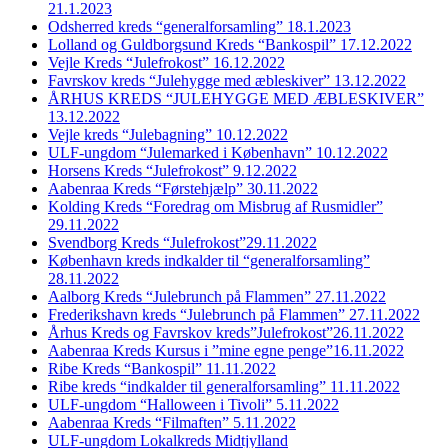
21.1.2023
Odsherred kreds “generalforsamling” 18.1.2023
Lolland og Guldborgsund Kreds “Bankospil” 17.12.2022
Vejle Kreds “Julefrokost” 16.12.2022
Favrskov kreds “Julehygge med æbleskiver” 13.12.2022
ÅRHUS KREDS “JULEHYGGE MED ÆBLESKIVER”
13.12.2022
Vejle kreds “Julebagning” 10.12.2022
ULF-ungdom “Julemarked i København” 10.12.2022
Horsens Kreds “Julefrokost” 9.12.2022
Aabenraa Kreds “Førstehjælp” 30.11.2022
Kolding Kreds “Foredrag om Misbrug af Rusmidler”
29.11.2022
Svendborg Kreds “Julefrokost”29.11.2022
København kreds indkalder til “generalforsamling”
28.11.2022
Aalborg Kreds “Julebrunch på Flammen” 27.11.2022
Frederikshavn kreds “Julebrunch på Flammen” 27.11.2022
Århus Kreds og Favrskov kreds”Julefrokost”26.11.2022
Aabenraa Kreds Kursus i ”mine egne penge”16.11.2022
Ribe Kreds “Bankospil” 11.11.2022
Ribe kreds “indkalder til generalforsamling” 11.11.2022
ULF-ungdom “Halloween i Tivoli” 5.11.2022
Aabenraa Kreds “Filmaften” 5.11.2022
ULF-ungdom Lokalkreds Midtjylland