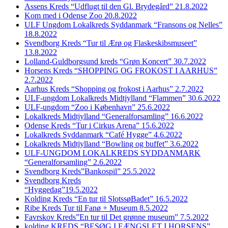
Assens Kreds “Udflugt til den Gl. Brydegård” 21.8.2022
Kom med i Odense Zoo 20.8.2022
ULF Ungdom Lokalkreds Syddanmark “Fransons og Nelles”
18.8.2022
Svendborg Kreds “Tur til Ærø og Flaskeskibsmuseet”
13.8.2022
Lolland-Guldborgsund kreds “Grøn Koncert” 30.7.2022
Horsens Kreds “SHOPPING OG FROKOST I AARHUS”
2.7.2022
Aarhus Kreds “Shopping og frokost i Aarhus” 2.7.2022
ULF-ungdom Lokalkreds Midtjylland “Flammen” 30.6.2022
ULF-ungdom “Zoo i København” 25.6.2022
Lokalkreds Midtjylland “Generalforsamling” 16.6.2022
Odense Kreds “Tur i Cirkus Arena” 15.6.2022
Lokalkreds Syddanmark “Café Hygge” 4.6.2022
Lokalkreds Midtjylland “Bowling og buffet” 3.6.2022
ULF-UNGDOM LOKALKREDS SYDDANMARK
“Generalforsamling” 2.6.2022
Svendborg Kreds”Bankospil” 25.5.2022
Svendborg Kreds
“Hyggedag”19.5.2022
Kolding Kreds “En tur til SlotssøBadet” 16.5.2022
Ribe Kreds Tur til Fanø + Museum 8.5.2022
Favrskov Kreds”En tur til Det grønne museum” 7.5.2022
kolding KREDS “BESØG I FÆNGSLET I HORSENS”