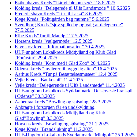
Københavns Kreds “Tør vi tale om sex?” 18.6.2025
Kolding kreds “Delegerede til Ulfs Landsmøde ” 10.6.2025
Frederikshavn Kreds “Tur til Læsø” 8.6.2025
Køge Kreds “Politigården bag murene” 5.6.2025
Svendborg Kreds “sjov spilledag og valg af delegerede”
27.5.2025
Ribe Kreds”Tur til Mandø” 17.5.2025
Horsens kreds “vælgermøde” 12.5.2025
Favrskov kreds “Informationsaften” 30.4.2025
ULF-ungdom Lokalkreds Midtjylland og Klub Glad
“Forårstur” 29.4.2025
Kolding kreds “Kom med i Glad Zoo” 26.4.2025
Odense kreds “inviterer til hyggelig aften” 16.4.2025
Aarhus Kreds “Tur på Besættelsesmuseet” 12.4.2025
Vejle Kreds “Bankospil” 11.4.2025
Vejle kreds “Delegerende til Ulfs Landsmøde” 11.4.2025
ULF-ungdom Lokalkreds Syddanmark “De sjoveste brætspil
i Odense” 30.3.2025
Aabenraa kreds “Bowling og spisning” 28.3.2025
Anbragte i forsorgen får en undskyldning
ULF-ungdom Lokalkreds Midtjylland og Klub
Glad”Bowling” 8.3.2025
Horsens kreds “Bowling og spisning” 21.2.2025
Køge Kreds “Brandslukning” 11.2.2025
ULF-Ungdom Lokalkreds Syddanmark “Minigolf” 25.1.2025