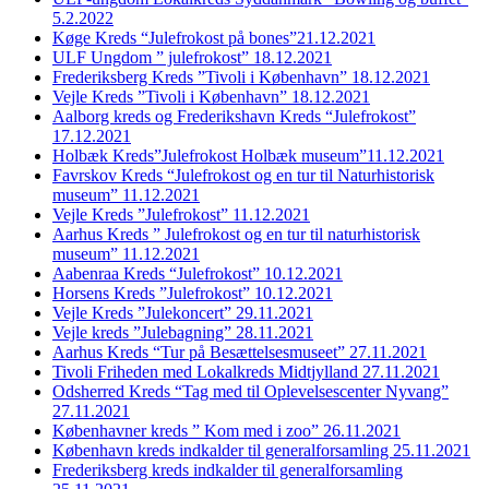
5.2.2022
Køge Kreds “Julefrokost på bones”21.12.2021
ULF Ungdom ” julefrokost” 18.12.2021
Frederiksberg Kreds ”Tivoli i København” 18.12.2021
Vejle Kreds ”Tivoli i København” 18.12.2021
Aalborg kreds og Frederikshavn Kreds “Julefrokost”
17.12.2021
Holbæk Kreds”Julefrokost Holbæk museum”11.12.2021
Favrskov Kreds “Julefrokost og en tur til Naturhistorisk
museum” 11.12.2021
Vejle Kreds ”Julefrokost” 11.12.2021
Aarhus Kreds ” Julefrokost og en tur til naturhistorisk
museum” 11.12.2021
Aabenraa Kreds “Julefrokost” 10.12.2021
Horsens Kreds ”Julefrokost” 10.12.2021
Vejle Kreds ”Julekoncert” 29.11.2021
Vejle kreds ”Julebagning” 28.11.2021
Aarhus Kreds “Tur på Besættelsesmuseet” 27.11.2021
Tivoli Friheden med Lokalkreds Midtjylland 27.11.2021
Odsherred Kreds “Tag med til Oplevelsescenter Nyvang”
27.11.2021
Københavner kreds ” Kom med i zoo” 26.11.2021
København kreds indkalder til generalforsamling 25.11.2021
Frederiksberg kreds indkalder til generalforsamling