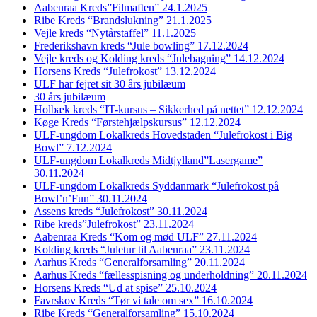
Aabenraa Kreds”Filmaften” 24.1.2025
Ribe Kreds “Brandslukning” 21.1.2025
Vejle kreds “Nytårstaffel” 11.1.2025
Frederikshavn kreds “Jule bowling” 17.12.2024
Vejle kreds og Kolding kreds “Julebagning” 14.12.2024
Horsens Kreds “Julefrokost” 13.12.2024
ULF har fejret sit 30 års jubilæum
30 års jubilæum
Holbæk kreds “IT-kursus – Sikkerhed på nettet” 12.12.2024
Køge Kreds “Førstehjælpskursus” 12.12.2024
ULF-ungdom Lokalkreds Hovedstaden “Julefrokost i Big
Bowl” 7.12.2024
ULF-ungdom Lokalkreds Midtjylland”Lasergame”
30.11.2024
ULF-ungdom Lokalkreds Syddanmark “Julefrokost på
Bowl’n’Fun” 30.11.2024
Assens kreds “Julefrokost” 30.11.2024
Ribe kreds”Julefrokost” 23.11.2024
Aabenraa Kreds “Kom og mød ULF” 27.11.2024
Kolding kreds “Juletur til Aabenraa” 23.11.2024
Aarhus Kreds “Generalforsamling” 20.11.2024
Aarhus Kreds “fællesspisning og underholdning” 20.11.2024
Horsens Kreds “Ud at spise” 25.10.2024
Favrskov Kreds “Tør vi tale om sex” 16.10.2024
Ribe Kreds “Generalforsamling” 15.10.2024