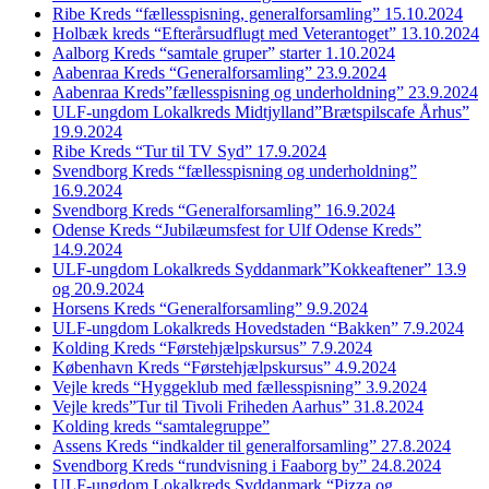
Ribe Kreds “fællesspisning, generalforsamling” 15.10.2024
Holbæk kreds “Efterårsudflugt med Veterantoget” 13.10.2024
Aalborg Kreds “samtale gruper” starter 1.10.2024
Aabenraa Kreds “Generalforsamling” 23.9.2024
Aabenraa Kreds”fællesspisning og underholdning” 23.9.2024
ULF-ungdom Lokalkreds Midtjylland”Brætspilscafe Århus”
19.9.2024
Ribe Kreds “Tur til TV Syd” 17.9.2024
Svendborg Kreds “fællesspisning og underholdning”
16.9.2024
Svendborg Kreds “Generalforsamling” 16.9.2024
Odense Kreds “Jubilæumsfest for Ulf Odense Kreds”
14.9.2024
ULF-ungdom Lokalkreds Syddanmark”Kokkeaftener” 13.9
og 20.9.2024
Horsens Kreds “Generalforsamling” 9.9.2024
ULF-ungdom Lokalkreds Hovedstaden “Bakken” 7.9.2024
Kolding Kreds “Førstehjælpskursus” 7.9.2024
København Kreds “Førstehjælpskursus” 4.9.2024
Vejle kreds “Hyggeklub med fællesspisning” 3.9.2024
Vejle kreds”Tur til Tivoli Friheden Aarhus” 31.8.2024
Kolding kreds “samtalegruppe”
Assens Kreds “indkalder til generalforsamling” 27.8.2024
Svendborg Kreds “rundvisning i Faaborg by” 24.8.2024
ULF-ungdom Lokalkreds Syddanmark “Pizza og