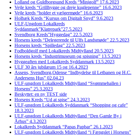
Lolland og Guldborgsund Kreds “Minigolf” 17.6.2023
Vejle kreds “Grillhygge og dreje kuglepenne” 16.6.2023
Vejle kreds “holder et vælgermøde” 16.6.2023
Holbæk Kreds “Kursus om Digitalt Snyd” 9.6.2023
ULF-Ungdom Lokalkreds
Syddanmark”Klatrepark”27.5.2023
Svendborg Kreds”Hyggedag” 22.5.2023
Horsens kreds “Delegerende til Ulfs Landsmøde” 22.5.2023
Horsens kreds “Spilledag” 22.5.2023
Fodboldgolf med Lokalkreds Midtjylland 20.5.2023
Horsens kreds “Industrimuseum og spisning” 13.5.2023
Hyggeaften med Lokalkreds Syddanmark 13.5.2023
ULF 30 års jubilæum 15 og 16.4.2023
Assens, Svendborg,Odense “Indbydelse til Letbanen og H.C.
Andersens Hus” 02.04.23
ULF-ungdom Lokalkreds Midtjylland “Svømmehallen i
Horsens” 25.3.2023
Beskyttet: en ny TEST side
Horsens Kreds “Ud at spise” 24.3.2023
ULF-ungdom Lokalkreds Syddanmark “Shopping og cafe”
18.3.2023
ULF-ungdom Lokalkreds Midtjylland “Den Gamle By i
Århus” 4.3.2023
Lokalkreds Syddanmark “Papas Papbar” 26.1.2023
ULF-ungdom Lokalkreds Midtjylland “i Fængslet i Horsens”