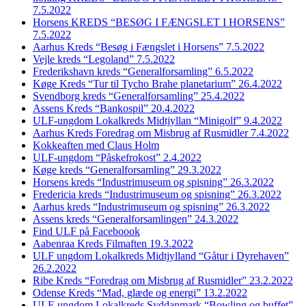
7.5.2022
Horsens KREDS “BESØG I FÆNGSLET I HORSENS”
7.5.2022
Aarhus Kreds “Besøg i Fængslet i Horsens” 7.5.2022
Vejle kreds “Legoland” 7.5.2022
Frederikshavn kreds “Generalforsamling” 6.5.2022
Køge Kreds “Tur til Tycho Brahe planetarium” 26.4.2022
Svendborg kreds “Generalforsamling” 25.4.2022
Assens Kreds “Bankospil” 20.4.2022
ULF-ungdom Lokalkreds Midtjyllan “Minigolf” 9.4.2022
Aarhus Kreds Foredrag om Misbrug af Rusmidler 7.4.2022
Kokkeaften med Claus Holm
ULF-ungdom “Påskefrokost” 2.4.2022
Køge kreds “Generalforsamling” 29.3.2022
Horsens kreds “Industrimuseum og spisning” 26.3.2022
Fredericia kreds “Industrimuseum og spisning” 26.3.2022
Aarhus kreds “Industrimuseum og spisning” 26.3.2022
Assens kreds “Generalforsamlingen” 24.3.2022
Find ULF på Faceboook
Aabenraa Kreds Filmaften 19.3.2022
ULF ungdom Lokalkreds Midtjylland “Gåtur i Dyrehaven”
26.2.2022
Ribe Kreds “Foredrag om Misbrug af Rusmidler” 23.2.2022
Odense Kreds “Mad, glæde og energi” 13.2.2022
ULF-ungdom Lokalkreds Syddanmark “Bowling og buffet”