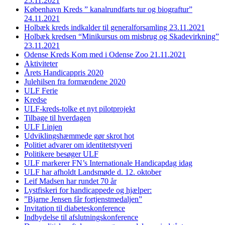
25.11.2021
København Kreds ” kanalrundfarts tur og biograftur”
24.11.2021
Holbæk kreds indkalder til generalforsamling 23.11.2021
Holbæk kredsen “Minikursus om misbrug og Skadevirkning”
23.11.2021
Odense Kreds Kom med i Odense Zoo 21.11.2021
Aktiviteter
Årets Handicappris 2020
Julehilsen fra formændene 2020
ULF Ferie
Kredse
ULF-kreds-tolke et nyt pilotprojekt
Tilbage til hverdagen
ULF Linjen
Udviklingshæmmede gør skrot hot
Politiet advarer om identitetstyveri
Politikere besøger ULF
ULF markerer FN’s Internationale Handicapdag idag
ULF har afholdt Landsmøde d. 12. oktober
Leif Madsen har rundet 70 år
Lystfiskeri for handicappede og hjælper:
”Bjarne Jensen får fortjenstmedaljen”
Invitation til diabeteskonference
Indbydelse til afslutningskonference