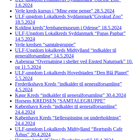
1.6.2024
Vejle kreds kursus i “Mine egne penge” 28.5.2024
ULF-ungdom Lokalkreds Syddanmark”Givskud Zoo”
18.5.2024
Kolding kreds”Jernbanemuseum i Odense” 18.5.2024
ULF-Ungdom Lokalkreds Syddanmark “Papas Papbar”
14.5.2024
Vejle kredsen “samtalegruppe”
ULF-Ungdom lokalkreds Midtjylland “indkalder til
generalforsamling” 14.5.2024
Aabenraa “Overnatning i shelter ved Ensted Naturpark” 10.
og 11.5.2024
ULF-ungdom Lokalkreds Hovedstaden “Den Blå Planet”
5.5.2024
Frederikshavn Kreds “indkalder til generalforsamling”
4.5.2024
Køge Kreds “indkalder til generalforsamling” 30.4.2024
Horsens KREDSEN “SAMTALEGRUPPE”
København Kreds “indkalder til generalforsamling”
24.4.2024
København Kreds “fællesspisning og underholdning”
24.4.2024
ULF-ungdom Lokalkreds Midtjylland “Brætspils Cafe
Århus” 20.4.2024