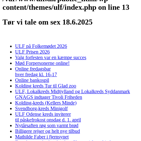
content/themes/ulf/index.php
on line
13
Tør vi tale om sex 18.6.2025
ULF på Folkemødet 2026
ULF Prisen 2026
Valg forfesten var en kæmpe succes
Mød Forpersonerne online!
Online fredagsbar
hver fredag kl. 16-17
Online bankospil
Kolding kreds Tur til Glad zoo
ULF, Lokalkreds Midtjylland og Lokalkreds Syddanmark
GNAGS indtager Tivoli Friheden
Kolding-kreds (Kellers Minde)
Svendborg-kreds Minigolf
ULF Odense kreds inviterer
til påskefrokost onsdag d. 1. april
Nytårsaften røg som varmt brød
Billigere rejser og helt nye tilbud
Mathilde Faber i fjernsynet