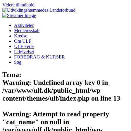
Videre til indhold
Aktiviteter
Medlemsskab
Kredse
Om ULF
ULF Ferie
Udgivelser
FOREDRAG & KURSER
Søg
Tema:
Warning
: Undefined array key 0 in
/var/www/ulf.dk/public_html/wp-
content/themes/ulf/index.php
on line
13
Warning
: Attempt to read property
"cat_name" on null in
/var/www/ulf.dk/public_html/wp-