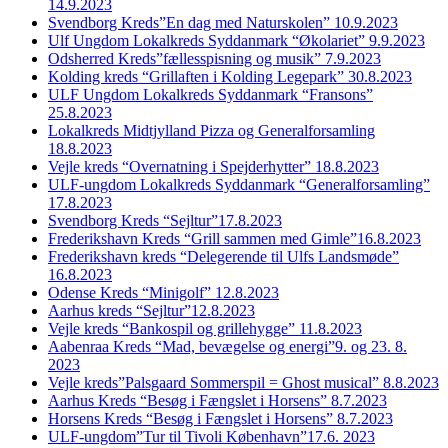
14.9.2023
Svendborg Kreds”En dag med Naturskolen” 10.9.2023
Ulf Ungdom Lokalkreds Syddanmark “Økolariet” 9.9.2023
Odsherred Kreds”fællesspisning og musik” 7.9.2023
Kolding kreds “Grillaften i Kolding Legepark” 30.8.2023
ULF Ungdom Lokalkreds Syddanmark “Fransons”
25.8.2023
Lokalkreds Midtjylland Pizza og Generalforsamling
18.8.2023
Vejle kreds “Overnatning i Spejderhytter” 18.8.2023
ULF-ungdom Lokalkreds Syddanmark “Generalforsamling”
17.8.2023
Svendborg Kreds “Sejltur”17.8.2023
Frederikshavn Kreds “Grill sammen med Gimle”16.8.2023
Frederikshavn kreds “Delegerende til Ulfs Landsmøde”
16.8.2023
Odense Kreds “Minigolf” 12.8.2023
Aarhus kreds “Sejltur”12.8.2023
Vejle kreds “Bankospil og grillehygge” 11.8.2023
Aabenraa Kreds “Mad, bevægelse og energi”9. og 23. 8.
2023
Vejle kreds”Palsgaard Sommerspil = Ghost musical” 8.8.2023
Aarhus Kreds “Besøg i Fængslet i Horsens” 8.7.2023
Horsens Kreds “Besøg i Fængslet i Horsens” 8.7.2023
ULF-ungdom”Tur til Tivoli København”17.6. 2023