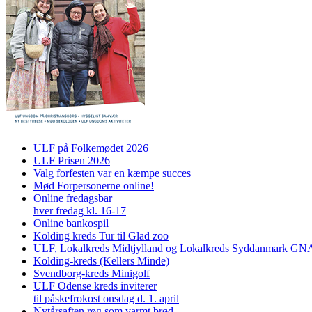
ULF på Folkemødet 2026
ULF Prisen 2026
Valg forfesten var en kæmpe succes
Mød Forpersonerne online!
Online fredagsbar
hver fredag kl. 16-17
Online bankospil
Kolding kreds Tur til Glad zoo
ULF, Lokalkreds Midtjylland og Lokalkreds Syddanmark GNAG
Kolding-kreds (Kellers Minde)
Svendborg-kreds Minigolf
ULF Odense kreds inviterer
til påskefrokost onsdag d. 1. april
Nytårsaften røg som varmt brød