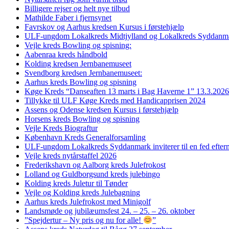
Billigere rejser og helt nye tilbud
Mathilde Faber i fjernsynet
Favrskov og Aarhus kredsen Kursus i førstehjælp
ULF-ungdom Lokalkreds Midtjylland og Lokalkreds Syddanma
Vejle kreds Bowling og spisning:
Aabenraa kreds håndbold
Kolding kredsen Jernbanemuseet
Svendborg kredsen Jernbanemuseet:
Aarhus kreds Bowling og spisning
Køge Kreds “Danseaften 13 marts i Bag Haverne 1” 13.3.2026
Tillykke til ULF Køge Kreds med Handicapprisen 2024
Assens og Odense kredsen Kursus i førstehjælp
Horsens kreds Bowling og spisning
Vejle Kreds Biograftur
København Kreds Generalforsamling
ULF-ungdom Lokalkreds Syddanmark inviterer til en fed efter
Vejle kreds nytårstaffel 2026
Frederikshavn og Aalborg kreds Julefrokost
Lolland og Guldborgsund kreds julebingo
Kolding kreds Juletur til Tønder
Vejle og Kolding kreds Julebagning
Aarhus kreds Julefrokost med Minigolf
Landsmøde og jubilæumsfest 24. – 25. – 26. oktober
”Spejdertur – Ny pris og nu for alle!
”