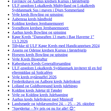
Favrskov og Aarhus kredsen Kursus i førstehjælp
ULF-ungdom Lokalkreds Midtjylland og Lokalkreds
Syddanmark Sus i maven i Djurs Sommerland
Vejle kreds Bowling og spisning:
Aabenraa kreds håndbold
Kolding kredsen Jernbanemuseet
Svendborg kredsen Jernbanemuseet:
Aarhus kreds Bowling og spisning
Køge Kreds “Danseaften 13 marts i Bag Haverne 1”
13.3.2026
Tillykke til ULF Køge Kreds med Handicapprisen 2024
Assens og Odense kredsen Kursus i førstehjælp
Horsens kreds Bowling og spisning
Vejle Kreds Biograftur
København Kreds Generalforsamling
ULF-ungdom Lokalkreds Syddanmark inviterer til en fed
eftermiddag på Spilcaféen
Vejle kreds nytårstaffel 2026
Frederikshavn og Aalborg kreds Julefrokost
Lolland og Guldborgsund kreds julebingo
Kolding kreds Juletur til Tønder
Vejle og Kolding kreds Julebagning
Aarhus kreds Julefrokost med Minigolf
Landsmøde og jubilæumsfest 24. – 25. – 26. oktober
”Spejdertur – Ny pris og nu for alle! 😊”