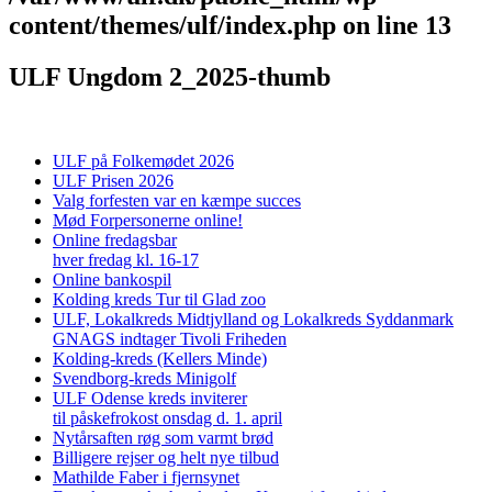
content/themes/ulf/index.php
on line
13
ULF Ungdom 2_2025-thumb
ULF på Folkemødet 2026
ULF Prisen 2026
Valg forfesten var en kæmpe succes
Mød Forpersonerne online!
Online fredagsbar
hver fredag kl. 16-17
Online bankospil
Kolding kreds Tur til Glad zoo
ULF, Lokalkreds Midtjylland og Lokalkreds Syddanmark
GNAGS indtager Tivoli Friheden
Kolding-kreds (Kellers Minde)
Svendborg-kreds Minigolf
ULF Odense kreds inviterer
til påskefrokost onsdag d. 1. april
Nytårsaften røg som varmt brød
Billigere rejser og helt nye tilbud
Mathilde Faber i fjernsynet