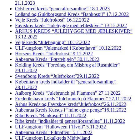
21.1.2023
Odsherred kreds “generalforsamling” 18.1.2023
Lolland og Guldborgsund Kreds “Bankospil” 17.12.2022
Vejle Kreds “Julefrokost” 16.12.2022
Favrskov kreds “Julehygge med æbleskiver” 13.12.2022
ÅRHUS KREDS “JULEHYGGE MED ÆBLESKIVER”
13.12.2022
Vejle kreds “Julebagning” 10.12.2022
ULF-ungdom “Julemarked i København” 10.12.2022
Horsens Kreds “Julefrokost” 9.12.2022
Aabenraa Kreds “Førstehjælp” 30.11.2022
Kolding Kreds “Foredrag om Misbrug af Rusmidler”
29.11.2022
Svendborg Kreds “Julefrokost”29.11.2022
København kreds indkalder til “generalforsamling”
28.11.2022
Aalborg Kreds “Julebrunch på Flammen” 27.11.2022
Frederikshavn kreds “Julebrunch på Flammen” 27.11.2022
Århus Kreds og Favrskov kreds”Julefrokost”26.11.2022
Aabenraa Kreds Kursus i ”mine egne penge”16.11.2022
Ribe Kreds “Bankospil” 11.11.2022
Ribe kreds “indkalder til generalforsamling” 11.11.2022
ULF-ungdom “Halloween i Tivoli” 5.11.2022
Aabenraa Kreds “Filmaften” 5.11.2022
ULF-ungdom Lokalkreds Midtjylland