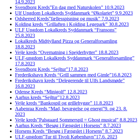
14.9.2023
Svendborg Kreds”En dag med Naturskolen” 10.9.2023
Ulf Ungdom Lokalkreds Syddanmark “Økolariet” 9.9.2023
Odsherred Kreds”fællesspisning og musik” 7.9.2023
Kolding kreds “Grillaften i Kolding Legepark” 30.8.2023
ULF Ungdom Lokalkreds Syddanmark “Fransons”
25.8.2023
Lokalkreds Midtjylland Pizza og Generalforsamling
18.8.2023
Vejle kreds “Overnatning i Spejderhytter” 18.8.2023
ULF-ungdom Lokalkreds Syddanmark “Generalforsamling”
17.8.2023
Svendborg Kreds “Sejltur”17.8.2023
Frederikshavn Kreds “Grill sammen med Gimle”16.8.2023
Frederikshavn kreds “Delegerende til Ulfs Landsmøde”
16.8.2023
Odense Kreds “Minigolf” 12.8.2023
Aarhus kreds “Sejltur”12.8.2023
Vejle kreds “Bankospil og grillehygge” 11.8.2023
Aabenraa Kreds “Mad, bevægelse og energi”9. og 23. 8.
2023
Vejle kreds”Palsgaard Sommerspil = Ghost musical” 8.8.2023
Aarhus Kreds “Besøg i Fængslet i Horsens” 8.7.2023
Horsens Kreds “Besøg i Fængslet i Horsens” 8.7.2023
ULF-ungdom”Tur til Tivoli København”17.6. 2023