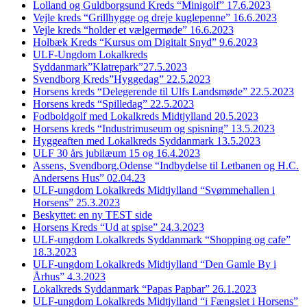
Lolland og Guldborgsund Kreds “Minigolf” 17.6.2023
Vejle kreds “Grillhygge og dreje kuglepenne” 16.6.2023
Vejle kreds “holder et vælgermøde” 16.6.2023
Holbæk Kreds “Kursus om Digitalt Snyd” 9.6.2023
ULF-Ungdom Lokalkreds
Syddanmark”Klatrepark”27.5.2023
Svendborg Kreds”Hyggedag” 22.5.2023
Horsens kreds “Delegerende til Ulfs Landsmøde” 22.5.2023
Horsens kreds “Spilledag” 22.5.2023
Fodboldgolf med Lokalkreds Midtjylland 20.5.2023
Horsens kreds “Industrimuseum og spisning” 13.5.2023
Hyggeaften med Lokalkreds Syddanmark 13.5.2023
ULF 30 års jubilæum 15 og 16.4.2023
Assens, Svendborg,Odense “Indbydelse til Letbanen og H.C.
Andersens Hus” 02.04.23
ULF-ungdom Lokalkreds Midtjylland “Svømmehallen i
Horsens” 25.3.2023
Beskyttet: en ny TEST side
Horsens Kreds “Ud at spise” 24.3.2023
ULF-ungdom Lokalkreds Syddanmark “Shopping og cafe”
18.3.2023
ULF-ungdom Lokalkreds Midtjylland “Den Gamle By i
Århus” 4.3.2023
Lokalkreds Syddanmark “Papas Papbar” 26.1.2023
ULF-ungdom Lokalkreds Midtjylland “i Fængslet i Horsens”