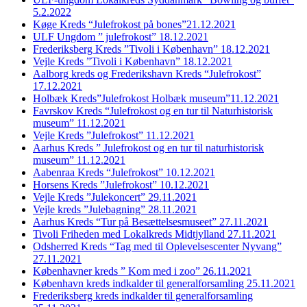
5.2.2022
Køge Kreds “Julefrokost på bones”21.12.2021
ULF Ungdom ” julefrokost” 18.12.2021
Frederiksberg Kreds ”Tivoli i København” 18.12.2021
Vejle Kreds ”Tivoli i København” 18.12.2021
Aalborg kreds og Frederikshavn Kreds “Julefrokost”
17.12.2021
Holbæk Kreds”Julefrokost Holbæk museum”11.12.2021
Favrskov Kreds “Julefrokost og en tur til Naturhistorisk
museum” 11.12.2021
Vejle Kreds ”Julefrokost” 11.12.2021
Aarhus Kreds ” Julefrokost og en tur til naturhistorisk
museum” 11.12.2021
Aabenraa Kreds “Julefrokost” 10.12.2021
Horsens Kreds ”Julefrokost” 10.12.2021
Vejle Kreds ”Julekoncert” 29.11.2021
Vejle kreds ”Julebagning” 28.11.2021
Aarhus Kreds “Tur på Besættelsesmuseet” 27.11.2021
Tivoli Friheden med Lokalkreds Midtjylland 27.11.2021
Odsherred Kreds “Tag med til Oplevelsescenter Nyvang”
27.11.2021
Københavner kreds ” Kom med i zoo” 26.11.2021
København kreds indkalder til generalforsamling 25.11.2021
Frederiksberg kreds indkalder til generalforsamling