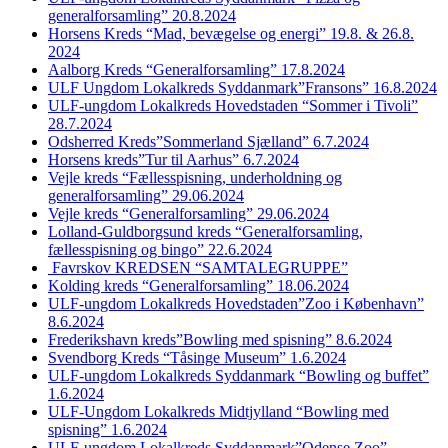
generalforsamling” 20.8.2024
Horsens Kreds “Mad, bevægelse og energi” 19.8. & 26.8.
2024
Aalborg Kreds “Generalforsamling” 17.8.2024
ULF Ungdom Lokalkreds Syddanmark”Fransons” 16.8.2024
ULF-ungdom Lokalkreds Hovedstaden “Sommer i Tivoli”
28.7.2024
Odsherred Kreds”Sommerland Sjælland” 6.7.2024
Horsens kreds”Tur til Aarhus” 6.7.2024
Vejle kreds “Fællesspisning, underholdning og
generalforsamling” 29.06.2024
Vejle kreds “Generalforsamling” 29.06.2024
Lolland-Guldborgsund kreds “Generalforsamling,
fællesspisning og bingo” 22.6.2024
Favrskov KREDSEN “SAMTALEGRUPPE”
Kolding kreds “Generalforsamling” 18.06.2024
ULF-ungdom Lokalkreds Hovedstaden”Zoo i København”
8.6.2024
Frederikshavn kreds”Bowling med spisning” 8.6.2024
Svendborg Kreds “Tåsinge Museum” 1.6.2024
ULF-ungdom Lokalkreds Syddanmark “Bowling og buffet”
1.6.2024
ULF-Ungdom Lokalkreds Midtjylland “Bowling med
spisning” 1.6.2024
ULF-ungdom Lokalkreds Syddanmark”Odense Zoo”