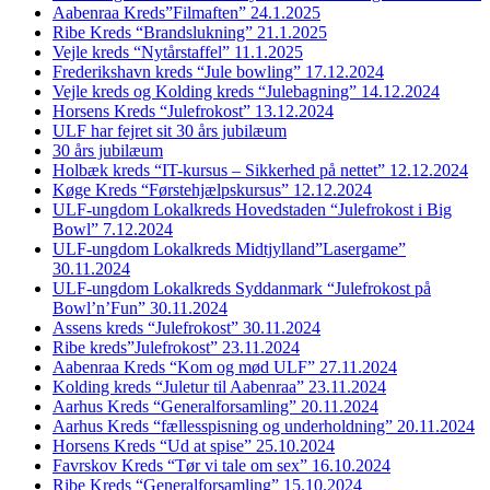
Aabenraa Kreds”Filmaften” 24.1.2025
Ribe Kreds “Brandslukning” 21.1.2025
Vejle kreds “Nytårstaffel” 11.1.2025
Frederikshavn kreds “Jule bowling” 17.12.2024
Vejle kreds og Kolding kreds “Julebagning” 14.12.2024
Horsens Kreds “Julefrokost” 13.12.2024
ULF har fejret sit 30 års jubilæum
30 års jubilæum
Holbæk kreds “IT-kursus – Sikkerhed på nettet” 12.12.2024
Køge Kreds “Førstehjælpskursus” 12.12.2024
ULF-ungdom Lokalkreds Hovedstaden “Julefrokost i Big
Bowl” 7.12.2024
ULF-ungdom Lokalkreds Midtjylland”Lasergame”
30.11.2024
ULF-ungdom Lokalkreds Syddanmark “Julefrokost på
Bowl’n’Fun” 30.11.2024
Assens kreds “Julefrokost” 30.11.2024
Ribe kreds”Julefrokost” 23.11.2024
Aabenraa Kreds “Kom og mød ULF” 27.11.2024
Kolding kreds “Juletur til Aabenraa” 23.11.2024
Aarhus Kreds “Generalforsamling” 20.11.2024
Aarhus Kreds “fællesspisning og underholdning” 20.11.2024
Horsens Kreds “Ud at spise” 25.10.2024
Favrskov Kreds “Tør vi tale om sex” 16.10.2024
Ribe Kreds “Generalforsamling” 15.10.2024