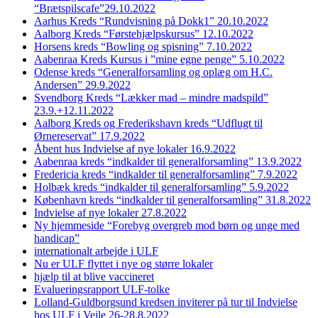
“Brætspilscafe”29.10.2022
Aarhus Kreds “Rundvisning på Dokk1” 20.10.2022
Aalborg Kreds “Førstehjælpskursus” 12.10.2022
Horsens kreds “Bowling og spisning” 7.10.2022
Aabenraa Kreds Kursus i ”mine egne penge” 5.10.2022
Odense kreds “Generalforsamling og oplæg om H.C.
Andersen” 29.9.2022
Svendborg Kreds “Lækker mad – mindre madspild”
23.9.+12.11.2022
Aalborg Kreds og Frederikshavn kreds “Udflugt til
Ørnereservat” 17.9.2022
Åbent hus Indvielse af nye lokaler 16.9.2022
Aabenraa kreds “indkalder til generalforsamling” 13.9.2022
Fredericia kreds “indkalder til generalforsamling” 7.9.2022
Holbæk kreds “indkalder til generalforsamling” 5.9.2022
København kreds “indkalder til generalforsamling” 31.8.2022
Indvielse af nye lokaler 27.8.2022
Ny hjemmeside “Forebyg overgreb mod børn og unge med
handicap”
internationalt arbejde i ULF
Nu er ULF flyttet i nye og større lokaler
hjælp til at blive vaccineret
Evalueringsrapport ULF-tolke
Lolland-Guldborgsund kredsen inviterer på tur til Indvielse
hos ULF i Vejle 26-28.8.2022