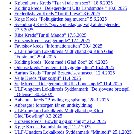
Københavns Kreds “Tør vi tale om sex?” 18.6.2025
Kolding kreds “Delegerede til Ulfs Landsmøde ” 10.6.2025
Frederikshavn Kreds “Tur til Læsø” 8.6.2025
Køge Kreds “Politigården bag murene” 5.6.2025
Svendborg Kreds “sjov spilledag og valg af delegerede”
27.5.2025
Ribe Kreds”Tur til Mandø” 17.5.2025
Horsens kreds “vælgermøde” 12.5.2025
Favrskov kreds “Informationsaften” 30.4.2025
ULF-ungdom Lokalkreds Midtjylland og Klub Glad
“Forårstur” 29.4.2025
Kolding kreds “Kom med i Glad Zoo” 26.4.2025
Odense kreds “inviterer til hyggelig aften” 16.4.2025
Aarhus Kreds “Tur på Besættelsesmuseet” 12.4.2025
Vejle Kreds “Bankospil” 11.4.2025
Vejle kreds “Delegerende til Ulfs Landsmøde” 11.4.2025
ULF-ungdom Lokalkreds Syddanmark “De sjoveste brætspil
i Odense” 30.3.2025
Aabenraa kreds “Bowling og spisning” 28.3.2025
Anbragte i forsorgen får en undskyldning
ULF-ungdom Lokalkreds Midtjylland og Klub
Glad”Bowling” 8.3.2025
Horsens kreds “Bowling og spisning” 21.2.2025
Køge Kreds “Brandslukning” 11.2.2025
ULF-Ungdom Lokalkreds Syddanmark “Minigolf” 25.1.2025