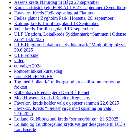
Assens kreds Naturdag til Bågø 27 september
Kursus i førstehjælp FOR ALLE 27. september i Svendborg
Favrskov Kreds Fællesspisning på Flammen
Fælles gåtur i Bygholm Park, Horsens, 26. september
Kolding kreds Tur til Legoland 13 September
Vejle kreds Tur til Legoland 13. september
ULF Ungdom, Lokalkreds Syddanmark “Sammen i Odense
Zoo” 13.9.2025
ULF-Ungdom Lokalkreds Syddanmark “Minigolf og pizza”
30.8.2025
ULF Forside
video
eu valget 2024
kontoret lukket kursusdag
ferie ÆNDRINGER
Tag med Lolland-Guldborgsund kreds til sommerrevy og
frokost
København kreds tager i Den Blå Planet
Med Horsens Kreds i Randers Regnskov
Favrskov kreds holder valg og spiser sammen 22.6.2025
Favrskov Kreds “Fælleshygge med spisning og valg”
22.6.2025
Lolland Guldborgsund kreds “sommerbingo” 21.6.2025
Lolland og Guldborgsund kreds vælger delegerede til ULFs
Landsmøde