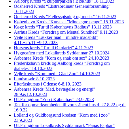
Aalborg Kreds “Skulpturparken i Blokhus” 18.11.2023
Odsherred Kreds “Ekstraordinær Generalforsamling”
16.11.2023
Odsherred Kreds “Fællesspisning og musik” 16.11.2023
København Kreds “Kursus i ”Mine egne penge” 15.11.2023
Køge kreds “Tur til Københavns Rådhus” 13.11.2023
Aarhus Kreds “Foredrag om Mental Sundhed” 9.11.2023
Vejle Kreds “Lækker mad – mindre madspild”
4.11.+25.11.+9.12.2023
Horsens kreds “Tur til Økolariet” 4.11.2023
Hyggeaften med Lokalkreds Syddanmar 27.10.2024
Aabenraa Kreds “Kom og snak om sex” 24.10.2023
Frederikshavn kreds og Aalborg kreds “Foredrag om
diabetes” 14.10.2023
Vejle kreds “Kom med i Glad Zoo” 14.10.2023
Landsmøde 8.10.2023
Efterårskursus i Odense 6-8.10. 2023
Aabenraa Kreds”Mad, bevægelse og energi”
28.9.&12.10.2023
ULF-ungdom “Zoo i Københav” 23.9.2023
Tak for opmærksomheden til vores åbent hus d. 27.8.22 og d.
16.9.22
Lolland og Guldborgsund kredsen “Kom med i zoo”
23.9.2023
ULF-ungdom Lokalkreds Syddanmark “Papas Papbar”