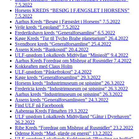
7.5.2022
Horsens KREDS “BESØG I FÆNGSLET I HORSENS”
7.5.2022
Aarhus Kreds “Besøg i Fængslet i Horsens” 7.5.2022
Vejle kreds “Legoland” 7.5.2022
Frederikshavn kreds “Generalforsamling” 6.5.2022
Køge Kreds “Tur til Tycho Brahe planetarium” 26.4.2022
Svendborg kreds “Generalforsamling” 25.4.2022
Assens Kreds “Bankospil” 20.4.2022
ULF-ungdom Lokalkreds Midtjyllan “Minigolf” 9.4.2022
Aarhus Kreds Foredrag om Misbrug af Rusmidler 7.4.2022
Kokkeaften med Claus Holm
ULF-ungdom “Påskefrokost” 2.4.2022
Køge kreds “Generalforsamling” 29.3.2022
Horsens kreds “Industrimuseum og spisning” 26.3.2022
Fredericia kreds “Industrimuseum og spisning” 26.3.2022
Aarhus kreds “Industrimuseum og spisning” 26.3.2022
Assens kreds “Generalforsamlingen” 24.3.2022
Find ULF på Faceboook
Aabenraa Kreds Filmaften 19.3.2022
ULF ungdom Lokalkreds Midtjylland “Gåtur i Dyrehaven”
26.2.2022
Ribe Kreds “Foredrag om Misbrug af Rusmidler” 23.2.2022
Odense Kreds “Mad, glæde og energi” 13.2.2022
ULF-ungdom Lokalkreds Syddanmark “Bowling og buffet”