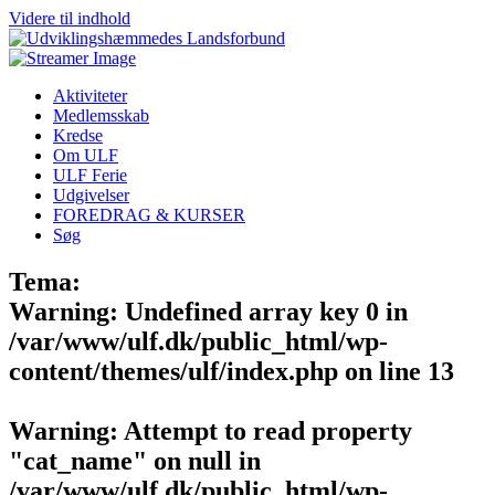
Videre til indhold
Aktiviteter
Medlemsskab
Kredse
Om ULF
ULF Ferie
Udgivelser
FOREDRAG & KURSER
Søg
Tema:
Warning
: Undefined array key 0 in
/var/www/ulf.dk/public_html/wp-
content/themes/ulf/index.php
on line
13
Warning
: Attempt to read property
"cat_name" on null in
/var/www/ulf.dk/public_html/wp-