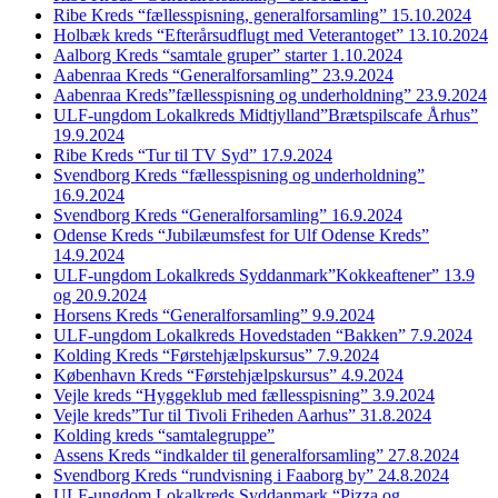
Ribe Kreds “fællesspisning, generalforsamling” 15.10.2024
Holbæk kreds “Efterårsudflugt med Veterantoget” 13.10.2024
Aalborg Kreds “samtale gruper” starter 1.10.2024
Aabenraa Kreds “Generalforsamling” 23.9.2024
Aabenraa Kreds”fællesspisning og underholdning” 23.9.2024
ULF-ungdom Lokalkreds Midtjylland”Brætspilscafe Århus”
19.9.2024
Ribe Kreds “Tur til TV Syd” 17.9.2024
Svendborg Kreds “fællesspisning og underholdning”
16.9.2024
Svendborg Kreds “Generalforsamling” 16.9.2024
Odense Kreds “Jubilæumsfest for Ulf Odense Kreds”
14.9.2024
ULF-ungdom Lokalkreds Syddanmark”Kokkeaftener” 13.9
og 20.9.2024
Horsens Kreds “Generalforsamling” 9.9.2024
ULF-ungdom Lokalkreds Hovedstaden “Bakken” 7.9.2024
Kolding Kreds “Førstehjælpskursus” 7.9.2024
København Kreds “Førstehjælpskursus” 4.9.2024
Vejle kreds “Hyggeklub med fællesspisning” 3.9.2024
Vejle kreds”Tur til Tivoli Friheden Aarhus” 31.8.2024
Kolding kreds “samtalegruppe”
Assens Kreds “indkalder til generalforsamling” 27.8.2024
Svendborg Kreds “rundvisning i Faaborg by” 24.8.2024
ULF-ungdom Lokalkreds Syddanmark “Pizza og