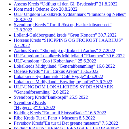
Assens Kreds “Udflugt til den Gl. Brydegård” 21.8.2022
Kom med i Odense Zoo 20.8.2022
ULF Ungdom Lokalkreds Syddanmark “Fransons og Nelles”
18.8.2022
Svendborg Kreds “Tur til Ærø og Flaskeskibsmuseet”
13.8.2022
Lolland-Guldborgsund kreds “Grøn Koncert” 30.7.2022
Horsens Kreds “SHOPPING OG FROKOST I AARHUS”
2.7.2022
Aarhus Kreds “Shopping og frokost i Aarhus” 2.7.2022
ULF-ungdom Lokalkreds Midtjylland “Flammen” 30.6.2022
ULF-ungdom “Zoo i København” 25.6.2022
Lokalkreds Midtjylland “Generalforsamling” 16.6.2022
Odense Kreds “Tur i Cirkus Arena” 15.6.2022
Lokalkreds Syddanmark “Café Hygge” 4.6.2022
Lokalkreds Midtjylland “Bowling og buffet” 3.6.2022
ULF-UNGDOM LOKALKREDS SYDDANMARK
“Generalforsamling” 2.6.2022
Svendborg Kreds”Bankospil” 25.5.2022
Svendborg Kreds
“Hyggedag”19.5.2022
Kolding Kreds “En tur til SlotssøBadet” 16.5.2022
Ribe Kreds Tur til Fanø + Museum 8.5.2022
Favrskov Kreds”En tur til Det grønne museum” 7.5.2022
kolding KREDS “BESØG I FÆNGSLET I HORSENS”