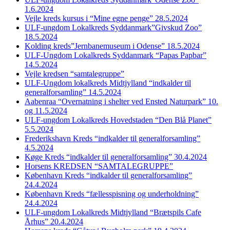
1.6.2024
Vejle kreds kursus i “Mine egne penge” 28.5.2024
ULF-ungdom Lokalkreds Syddanmark”Givskud Zoo”
18.5.2024
Kolding kreds”Jernbanemuseum i Odense” 18.5.2024
ULF-Ungdom Lokalkreds Syddanmark “Papas Papbar”
14.5.2024
Vejle kredsen “samtalegruppe”
ULF-Ungdom lokalkreds Midtjylland “indkalder til
generalforsamling” 14.5.2024
Aabenraa “Overnatning i shelter ved Ensted Naturpark” 10.
og 11.5.2024
ULF-ungdom Lokalkreds Hovedstaden “Den Blå Planet”
5.5.2024
Frederikshavn Kreds “indkalder til generalforsamling”
4.5.2024
Køge Kreds “indkalder til generalforsamling” 30.4.2024
Horsens KREDSEN “SAMTALEGRUPPE”
København Kreds “indkalder til generalforsamling”
24.4.2024
København Kreds “fællesspisning og underholdning”
24.4.2024
ULF-ungdom Lokalkreds Midtjylland “Brætspils Cafe
Århus” 20.4.2024