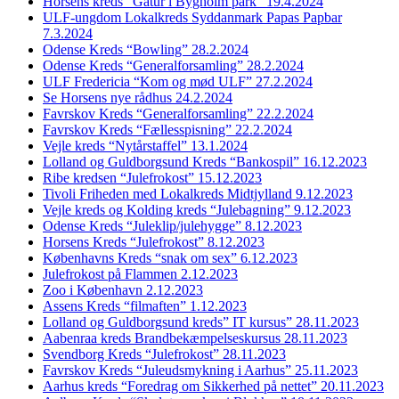
Horsens kreds “Gåtur i Bygholm park” 19.4.2024
ULF-ungdom Lokalkreds Syddanmark Papas Papbar
7.3.2024
Odense Kreds “Bowling” 28.2.2024
Odense Kreds “Generalforsamling” 28.2.2024
ULF Fredericia “Kom og mød ULF” 27.2.2024
Se Horsens nye rådhus 24.2.2024
Favrskov Kreds “Generalforsamling” 22.2.2024
Favrskov Kreds “Fællesspisning” 22.2.2024
Vejle kreds “Nytårstaffel” 13.1.2024
Lolland og Guldborgsund Kreds “Bankospil” 16.12.2023
Ribe kredsen “Julefrokost” 15.12.2023
Tivoli Friheden med Lokalkreds Midtjylland 9.12.2023
Vejle kreds og Kolding kreds “Julebagning” 9.12.2023
Odense Kreds “Juleklip/julehygge” 8.12.2023
Horsens Kreds “Julefrokost” 8.12.2023
Københavns Kreds “snak om sex” 6.12.2023
Julefrokost på Flammen 2.12.2023
Zoo i København 2.12.2023
Assens Kreds “filmaften” 1.12.2023
Lolland og Guldborgsund kreds” IT kursus” 28.11.2023
Aabenraa kreds Brandbekæmpelseskursus 28.11.2023
Svendborg Kreds “Julefrokost” 28.11.2023
Favrskov Kreds “Juleudsmykning i Aarhus” 25.11.2023
Aarhus kreds “Foredrag om Sikkerhed på nettet” 20.11.2023