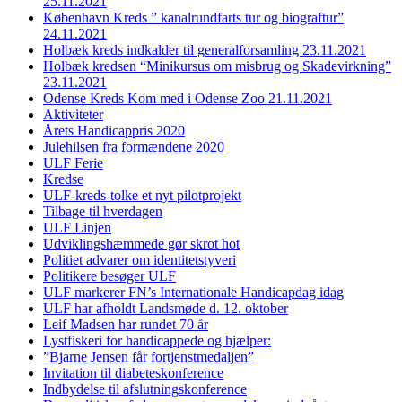
25.11.2021
København Kreds ” kanalrundfarts tur og biograftur”
24.11.2021
Holbæk kreds indkalder til generalforsamling 23.11.2021
Holbæk kredsen “Minikursus om misbrug og Skadevirkning”
23.11.2021
Odense Kreds Kom med i Odense Zoo 21.11.2021
Aktiviteter
Årets Handicappris 2020
Julehilsen fra formændene 2020
ULF Ferie
Kredse
ULF-kreds-tolke et nyt pilotprojekt
Tilbage til hverdagen
ULF Linjen
Udviklingshæmmede gør skrot hot
Politiet advarer om identitetstyveri
Politikere besøger ULF
ULF markerer FN’s Internationale Handicapdag idag
ULF har afholdt Landsmøde d. 12. oktober
Leif Madsen har rundet 70 år
Lystfiskeri for handicappede og hjælper:
”Bjarne Jensen får fortjenstmedaljen”
Invitation til diabeteskonference
Indbydelse til afslutningskonference