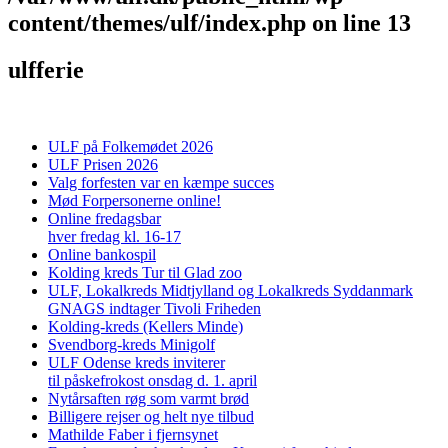
content/themes/ulf/index.php
on line
13
ulfferie
ULF på Folkemødet 2026
ULF Prisen 2026
Valg forfesten var en kæmpe succes
Mød Forpersonerne online!
Online fredagsbar
hver fredag kl. 16-17
Online bankospil
Kolding kreds Tur til Glad zoo
ULF, Lokalkreds Midtjylland og Lokalkreds Syddanmark
GNAGS indtager Tivoli Friheden
Kolding-kreds (Kellers Minde)
Svendborg-kreds Minigolf
ULF Odense kreds inviterer
til påskefrokost onsdag d. 1. april
Nytårsaften røg som varmt brød
Billigere rejser og helt nye tilbud
Mathilde Faber i fjernsynet