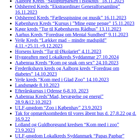
Aalborg Kreds “Skulpturparken i Blokhus” 18.11.2023
Odsherred Kreds “Ekstraordinær Generalforsamling”
16.11.2023
Odsherred Kreds “Fællesspisning og musik” 16.11.2023
København Kreds “Kursus i ”Mine egne penge” 15.11.2023
Køge kreds “Tur til Københavns Rådhus” 13.11.2023
Aarhus Kreds “Foredrag om Mental Sundhed” 9.11.2023
Vejle Kreds “Lækker mad – mindre madspild”
4.11.+25.11.+9.12.2023
Horsens kreds “Tur til Økolariet” 4.11.2023
Hyggeaften med Lokalkreds Syddanmar 27.10.2024
Aabenraa Kreds “Kom og snak om sex” 24.10.2023
Frederikshavn kreds og Aalborg kreds “Foredrag om
diabetes” 14.10.2023
Vejle kreds “Kom med i Glad Zoo” 14.10.2023
Landsmøde 8.10.2023
Efterårskursus i Odense 6-8.10. 2023
Aabenraa Kreds”Mad, bevægelse og energi”
28.9.&12.10.2023
ULF-ungdom “Zoo i Københav” 23.9.2023
Tak for opmærksomheden til vores åbent hus d. 27.8.22 og d.
16.9.22
Lolland og Guldborgsund kredsen “Kom med i zoo”
23.9.2023
ULF-ungdom Lokalkreds Syddanmark “Papas Papbar”