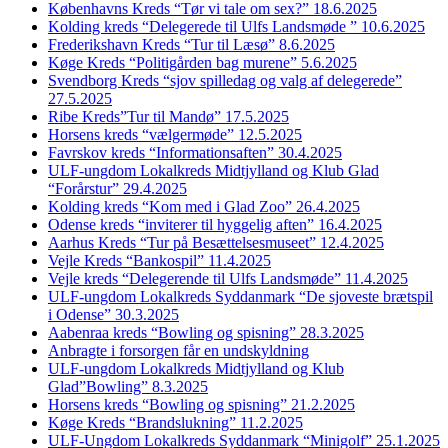
Københavns Kreds “Tør vi tale om sex?” 18.6.2025
Kolding kreds “Delegerede til Ulfs Landsmøde ” 10.6.2025
Frederikshavn Kreds “Tur til Læsø” 8.6.2025
Køge Kreds “Politigården bag murene” 5.6.2025
Svendborg Kreds “sjov spilledag og valg af delegerede”
27.5.2025
Ribe Kreds”Tur til Mandø” 17.5.2025
Horsens kreds “vælgermøde” 12.5.2025
Favrskov kreds “Informationsaften” 30.4.2025
ULF-ungdom Lokalkreds Midtjylland og Klub Glad
“Forårstur” 29.4.2025
Kolding kreds “Kom med i Glad Zoo” 26.4.2025
Odense kreds “inviterer til hyggelig aften” 16.4.2025
Aarhus Kreds “Tur på Besættelsesmuseet” 12.4.2025
Vejle Kreds “Bankospil” 11.4.2025
Vejle kreds “Delegerende til Ulfs Landsmøde” 11.4.2025
ULF-ungdom Lokalkreds Syddanmark “De sjoveste brætspil
i Odense” 30.3.2025
Aabenraa kreds “Bowling og spisning” 28.3.2025
Anbragte i forsorgen får en undskyldning
ULF-ungdom Lokalkreds Midtjylland og Klub
Glad”Bowling” 8.3.2025
Horsens kreds “Bowling og spisning” 21.2.2025
Køge Kreds “Brandslukning” 11.2.2025
ULF-Ungdom Lokalkreds Syddanmark “Minigolf” 25.1.2025