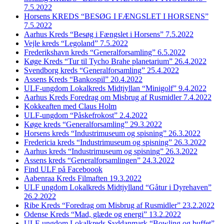
7.5.2022
Horsens KREDS “BESØG I FÆNGSLET I HORSENS”
7.5.2022
Aarhus Kreds “Besøg i Fængslet i Horsens” 7.5.2022
Vejle kreds “Legoland” 7.5.2022
Frederikshavn kreds “Generalforsamling” 6.5.2022
Køge Kreds “Tur til Tycho Brahe planetarium” 26.4.2022
Svendborg kreds “Generalforsamling” 25.4.2022
Assens Kreds “Bankospil” 20.4.2022
ULF-ungdom Lokalkreds Midtjyllan “Minigolf” 9.4.2022
Aarhus Kreds Foredrag om Misbrug af Rusmidler 7.4.2022
Kokkeaften med Claus Holm
ULF-ungdom “Påskefrokost” 2.4.2022
Køge kreds “Generalforsamling” 29.3.2022
Horsens kreds “Industrimuseum og spisning” 26.3.2022
Fredericia kreds “Industrimuseum og spisning” 26.3.2022
Aarhus kreds “Industrimuseum og spisning” 26.3.2022
Assens kreds “Generalforsamlingen” 24.3.2022
Find ULF på Faceboook
Aabenraa Kreds Filmaften 19.3.2022
ULF ungdom Lokalkreds Midtjylland “Gåtur i Dyrehaven”
26.2.2022
Ribe Kreds “Foredrag om Misbrug af Rusmidler” 23.2.2022
Odense Kreds “Mad, glæde og energi” 13.2.2022
ULF-ungdom Lokalkreds Syddanmark “Bowling og buffet”