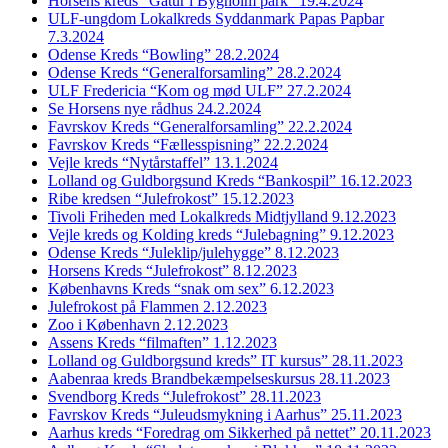
Horsens kreds “Gåtur i Bygholm park” 19.4.2024
ULF-ungdom Lokalkreds Syddanmark Papas Papbar
7.3.2024
Odense Kreds “Bowling” 28.2.2024
Odense Kreds “Generalforsamling” 28.2.2024
ULF Fredericia “Kom og mød ULF” 27.2.2024
Se Horsens nye rådhus 24.2.2024
Favrskov Kreds “Generalforsamling” 22.2.2024
Favrskov Kreds “Fællesspisning” 22.2.2024
Vejle kreds “Nytårstaffel” 13.1.2024
Lolland og Guldborgsund Kreds “Bankospil” 16.12.2023
Ribe kredsen “Julefrokost” 15.12.2023
Tivoli Friheden med Lokalkreds Midtjylland 9.12.2023
Vejle kreds og Kolding kreds “Julebagning” 9.12.2023
Odense Kreds “Juleklip/julehygge” 8.12.2023
Horsens Kreds “Julefrokost” 8.12.2023
Københavns Kreds “snak om sex” 6.12.2023
Julefrokost på Flammen 2.12.2023
Zoo i København 2.12.2023
Assens Kreds “filmaften” 1.12.2023
Lolland og Guldborgsund kreds” IT kursus” 28.11.2023
Aabenraa kreds Brandbekæmpelseskursus 28.11.2023
Svendborg Kreds “Julefrokost” 28.11.2023
Favrskov Kreds “Juleudsmykning i Aarhus” 25.11.2023
Aarhus kreds “Foredrag om Sikkerhed på nettet” 20.11.2023