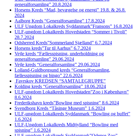
generalforsamling” 20.8.2024
Horsens Kreds “Mad, bevægelse og energi” 19.8. & 26.8.
2024
Aalborg Kreds “Generalforsamling” 17.8.2024
ULF Ungdom Lokalkreds Syddanmark”Fransons” 16.8.2024
ULF-ungdom Lokalkreds Hovedstaden “Sommer i Tivoli”
28.7.2024
Odsherred Kreds”Sommerland Sjælland” 6.7.2024
Horsens kreds”Tur til Aarhus” 6.7.2024
Vejle kreds “Fællesspisning, underholdning og
generalforsamling” 29.06.2024
Vejle kreds “Generalforsamling” 29.06.2024
Lolland-Guldborgsund kreds “Generalforsamling,
fællesspisning og bingo” 22.6.2024
Favrskov KREDSEN “SAMTALEGRUPPE”
Kolding kreds “Generalforsamling” 18.06.2024
ULF-ungdom Lokalkreds Hovedstaden”Zoo i København”
8.6.2024
Frederikshavn kreds”Bowling med spisning” 8.6.2024
Svendborg Kreds “Tåsinge Museum” 1.6.2024
ULF-ungdom Lokalkreds Syddanmark “Bowling og buffet”
1.6.2024
ULF-Ungdom Lokalkreds Midtjylland “Bowling med
spisning” 1.6.2024
ULF-ungdom Lokalkreds Syddanmark”Odense Zoo”