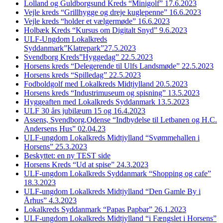
Lolland og Guldborgsund Kreds “Minigolf” 17.6.2023
Vejle kreds “Grillhygge og dreje kuglepenne” 16.6.2023
Vejle kreds “holder et vælgermøde” 16.6.2023
Holbæk Kreds “Kursus om Digitalt Snyd” 9.6.2023
ULF-Ungdom Lokalkreds
Syddanmark”Klatrepark”27.5.2023
Svendborg Kreds”Hyggedag” 22.5.2023
Horsens kreds “Delegerende til Ulfs Landsmøde” 22.5.2023
Horsens kreds “Spilledag” 22.5.2023
Fodboldgolf med Lokalkreds Midtjylland 20.5.2023
Horsens kreds “Industrimuseum og spisning” 13.5.2023
Hyggeaften med Lokalkreds Syddanmark 13.5.2023
ULF 30 års jubilæum 15 og 16.4.2023
Assens, Svendborg,Odense “Indbydelse til Letbanen og H.C.
Andersens Hus” 02.04.23
ULF-ungdom Lokalkreds Midtjylland “Svømmehallen i
Horsens” 25.3.2023
Beskyttet: en ny TEST side
Horsens Kreds “Ud at spise” 24.3.2023
ULF-ungdom Lokalkreds Syddanmark “Shopping og cafe”
18.3.2023
ULF-ungdom Lokalkreds Midtjylland “Den Gamle By i
Århus” 4.3.2023
Lokalkreds Syddanmark “Papas Papbar” 26.1.2023
ULF-ungdom Lokalkreds Midtjylland “i Fængslet i Horsens”