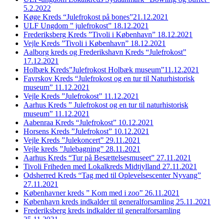
5.2.2022
Køge Kreds “Julefrokost på bones”21.12.2021
ULF Ungdom ” julefrokost” 18.12.2021
Frederiksberg Kreds ”Tivoli i København” 18.12.2021
Vejle Kreds ”Tivoli i København” 18.12.2021
Aalborg kreds og Frederikshavn Kreds “Julefrokost”
17.12.2021
Holbæk Kreds”Julefrokost Holbæk museum”11.12.2021
Favrskov Kreds “Julefrokost og en tur til Naturhistorisk
museum” 11.12.2021
Vejle Kreds ”Julefrokost” 11.12.2021
Aarhus Kreds ” Julefrokost og en tur til naturhistorisk
museum” 11.12.2021
Aabenraa Kreds “Julefrokost” 10.12.2021
Horsens Kreds ”Julefrokost” 10.12.2021
Vejle Kreds ”Julekoncert” 29.11.2021
Vejle kreds ”Julebagning” 28.11.2021
Aarhus Kreds “Tur på Besættelsesmuseet” 27.11.2021
Tivoli Friheden med Lokalkreds Midtjylland 27.11.2021
Odsherred Kreds “Tag med til Oplevelsescenter Nyvang”
27.11.2021
Københavner kreds ” Kom med i zoo” 26.11.2021
København kreds indkalder til generalforsamling 25.11.2021
Frederiksberg kreds indkalder til generalforsamling