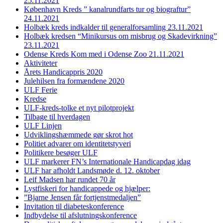
25.11.2021
København Kreds ” kanalrundfarts tur og biograftur”
24.11.2021
Holbæk kreds indkalder til generalforsamling 23.11.2021
Holbæk kredsen “Minikursus om misbrug og Skadevirkning”
23.11.2021
Odense Kreds Kom med i Odense Zoo 21.11.2021
Aktiviteter
Årets Handicappris 2020
Julehilsen fra formændene 2020
ULF Ferie
Kredse
ULF-kreds-tolke et nyt pilotprojekt
Tilbage til hverdagen
ULF Linjen
Udviklingshæmmede gør skrot hot
Politiet advarer om identitetstyveri
Politikere besøger ULF
ULF markerer FN’s Internationale Handicapdag idag
ULF har afholdt Landsmøde d. 12. oktober
Leif Madsen har rundet 70 år
Lystfiskeri for handicappede og hjælper:
”Bjarne Jensen får fortjenstmedaljen”
Invitation til diabeteskonference
Indbydelse til afslutningskonference