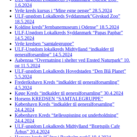
1.6.2024
Vejle kreds kursus i “Mine egne penge” 28.5.2024
ULF-ungdom Lokalkreds Syddanmark”Givskud Zoo”
18.5.2024
Kolding kreds”Jernbanemuseum i Odense” 18.5.2024
ULF-Ungdom Lokalkreds Syddanmark “Papas Papbar”
14.5.2024
Vejle kredsen “samtalegruppe”
ULF-Ungdom lokalkreds Midtjylland “indkalder til
generalforsamling” 14.5.2024
Aabenraa “Overnatning i shelter ved Ensted Naturpark” 10.
og 11.5.2024
ULF-ungdom Lokalkreds Hovedstaden “Den Blå Planet”
5.5.2024
Frederikshavn Kreds “indkalder til generalforsamling”
4.5.2024
Køge Kreds “indkalder til generalforsamling” 30.4.2024
Horsens KREDSEN “SAMTALEGRUPPE”
København Kreds “indkalder til generalforsamling”
24.4.2024
København Kreds “fællesspisning og underholdning”
24.4.2024
ULF-ungdom Lokalkreds Midtjylland “Brætspils Cafe
Århus” 20.4.2024