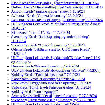
Ribe Kreds “fællesspisning, generalforsamling” 15.10.2024
Holbæk kreds “Efterårsudflugt med Veterantoget” 13.10.2024
Aalborg Kreds “samtale gruper” starter 1.10.2024
Aabenraa Kreds “Generalforsamling” 23.9.2024
Aabenraa Kreds”fællesspisning og underholdning” 23.9.2024
ULF-ungdom Lokalkreds Midtjylland”Brætspilscafe Århus”
19.9.2024
Ribe Kreds “Tur til TV Syd” 17.9.2024
Svendborg Kreds “fællesspisning og underholdning”
16.9.2024
Svendborg Kreds “Generalforsamling” 16.9.2024
Odense Kreds “Jubilæumsfest for Ulf Odense Kreds”
14.9.2024
ULF-ungdom Lokalkreds Syddanmark”Kokkeaftener” 13.9
og 20.9.2024
Horsens Kreds “Generalforsamling” 9.9.2024
ULF-ungdom Lokalkreds Hovedstaden “Bakken” 7.9.2024
Kolding Kreds “Førstehjælpskursus” 7.9.2024
København Kreds “Førstehjælpskursus” 4.9.2024
Vejle kreds “Hyggeklub med fællesspisning” 3.9.2024
Vejle kreds”Tur til Tivoli Friheden Aarhus” 31.8.2024
Kolding kreds “samtalegruppe”
Assens Kreds “indkalder til generalforsamling” 27.8.2024
Svendborg Kreds “rundvisning i Faaborg by” 24.8.2024
ULF-ungdom Lokalkreds Syddanmark “Pizza og