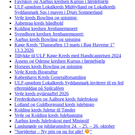
Favrskov og Aarhus kredsen Kursus i førstehjælp
ULF-ungdom Lokalkreds Midtjylland og Lokalkreds
Syddanmark Sus i maven i Djurs Sommerland
Vejle kreds Bowling og spisning:
Aabenraa kreds håndbold
Kolding kredsen Jernbanemuseet
Svendborg kredsen Jernbanemuseet:
Aarhus kreds Bowling og spisning
Køge Kreds “Danseaften 13 marts i Bag Haverne 1”
13.3.2026
Tillykke til ULF Køge Kreds med Handicapprisen 2024
Assens og Odense kredsen Kursus i førstehjælp
Horsens kreds Bowling og spisning
Vejle Kreds Biograftur
København Kreds Generalforsamling
ULF-ungdom Lokalkreds Syddanmark inviterer til en fed
eftermiddag på Spilcaféen
Vejle kreds nytårstaffel 2026
Frederikshavn og Aalborg kreds Julefrokost
Lolland og Guldborgsund kreds julebingo
Kolding kreds Juletur til Tønder
Vejle og Kolding kreds Julebagning
Aarhus kreds Julefrokost med Minigolf
Landsmøde og jubilæumsfest 24. – 25. – 26. oktober
”Spejdertur – Ny pris og nu for alle!
”