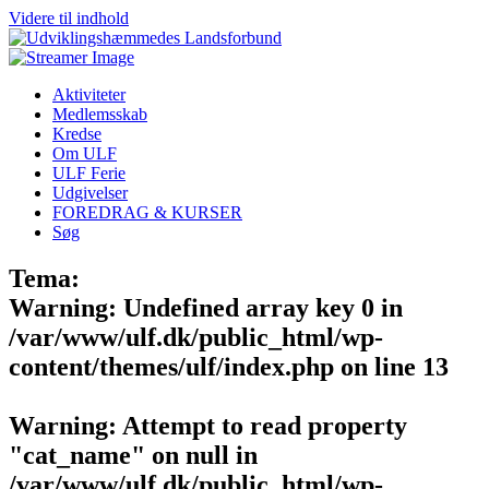
Videre til indhold
Aktiviteter
Medlemsskab
Kredse
Om ULF
ULF Ferie
Udgivelser
FOREDRAG & KURSER
Søg
Tema:
Warning
: Undefined array key 0 in
/var/www/ulf.dk/public_html/wp-
content/themes/ulf/index.php
on line
13
Warning
: Attempt to read property
"cat_name" on null in
/var/www/ulf.dk/public_html/wp-