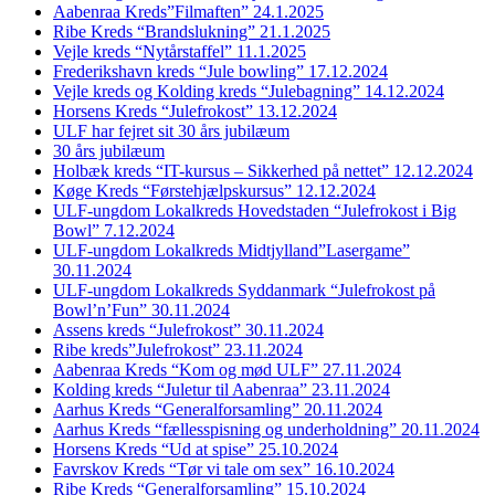
Aabenraa Kreds”Filmaften” 24.1.2025
Ribe Kreds “Brandslukning” 21.1.2025
Vejle kreds “Nytårstaffel” 11.1.2025
Frederikshavn kreds “Jule bowling” 17.12.2024
Vejle kreds og Kolding kreds “Julebagning” 14.12.2024
Horsens Kreds “Julefrokost” 13.12.2024
ULF har fejret sit 30 års jubilæum
30 års jubilæum
Holbæk kreds “IT-kursus – Sikkerhed på nettet” 12.12.2024
Køge Kreds “Førstehjælpskursus” 12.12.2024
ULF-ungdom Lokalkreds Hovedstaden “Julefrokost i Big
Bowl” 7.12.2024
ULF-ungdom Lokalkreds Midtjylland”Lasergame”
30.11.2024
ULF-ungdom Lokalkreds Syddanmark “Julefrokost på
Bowl’n’Fun” 30.11.2024
Assens kreds “Julefrokost” 30.11.2024
Ribe kreds”Julefrokost” 23.11.2024
Aabenraa Kreds “Kom og mød ULF” 27.11.2024
Kolding kreds “Juletur til Aabenraa” 23.11.2024
Aarhus Kreds “Generalforsamling” 20.11.2024
Aarhus Kreds “fællesspisning og underholdning” 20.11.2024
Horsens Kreds “Ud at spise” 25.10.2024
Favrskov Kreds “Tør vi tale om sex” 16.10.2024
Ribe Kreds “Generalforsamling” 15.10.2024