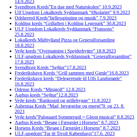
14.9.2023
Svendborg Kreds”En dag med Naturskolen” 10.9.2023
Ulf Ungdom Lokalkreds Syddanmark “Økolariet” 9.9.2023
Odsherred Kreds”fællesspisning og musik” 7.9.2023
Kolding kreds “Grillaften i Kolding Legepark” 30.8.2023
ULF Ungdom Lokalkreds Syddanmark “Fransons”
25.8.2023
Lokalkreds Midtjylland Pizza og Generalforsamling
18.8.2023
Vejle kreds “Overnatning i Spejderhytter” 18.8.2023
ULF-ungdom Lokalkreds Syddanmark “Generalforsamling”
17.8.2023
Svendborg Kreds “Sejltur”17.8.2023
Frederikshavn Kreds “Grill sammen med Gimle”16.8.2023
Frederikshavn kreds “Delegerende til Ulfs Landsmøde”
16.8.2023
Odense Kreds “Minigolf” 12.8.2023
Aarhus kreds “Sejltur”12.8.2023
Vejle kreds “Bankospil og grillehygge” 11.8.2023
Aabenraa Kreds “Mad, bevægelse og energi”9. og 23. 8.
2023
Vejle kreds”Palsgaard Sommerspil = Ghost musical” 8.8.2023
Aarhus Kreds “Besøg i Fængslet i Horsens” 8.7.2023
Horsens Kreds “Besøg i Fængslet i Horsens” 8.7.2023
ULF-ungdom”Tur til Tivoli København”17.6. 2023