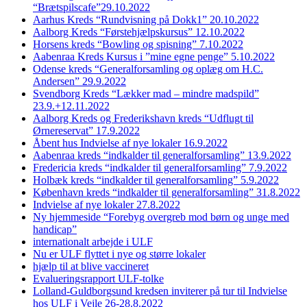
“Brætspilscafe”29.10.2022
Aarhus Kreds “Rundvisning på Dokk1” 20.10.2022
Aalborg Kreds “Førstehjælpskursus” 12.10.2022
Horsens kreds “Bowling og spisning” 7.10.2022
Aabenraa Kreds Kursus i ”mine egne penge” 5.10.2022
Odense kreds “Generalforsamling og oplæg om H.C.
Andersen” 29.9.2022
Svendborg Kreds “Lækker mad – mindre madspild”
23.9.+12.11.2022
Aalborg Kreds og Frederikshavn kreds “Udflugt til
Ørnereservat” 17.9.2022
Åbent hus Indvielse af nye lokaler 16.9.2022
Aabenraa kreds “indkalder til generalforsamling” 13.9.2022
Fredericia kreds “indkalder til generalforsamling” 7.9.2022
Holbæk kreds “indkalder til generalforsamling” 5.9.2022
København kreds “indkalder til generalforsamling” 31.8.2022
Indvielse af nye lokaler 27.8.2022
Ny hjemmeside “Forebyg overgreb mod børn og unge med
handicap”
internationalt arbejde i ULF
Nu er ULF flyttet i nye og større lokaler
hjælp til at blive vaccineret
Evalueringsrapport ULF-tolke
Lolland-Guldborgsund kredsen inviterer på tur til Indvielse
hos ULF i Vejle 26-28.8.2022