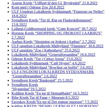
Assens Kreds “Udflugt til den Gl. Brydegård” 21.8.2022
Kom med i Odense Zoo 20.8.2022
ULF Ungdom Lokalkreds Syddanmark “Fransons og Nelles”
18.8.2022
Svendborg Kreds “Tur til Ærø og Flaskeskibsmuseet”
13.8.2022
Lolland-Guldborgsund kreds “Grøn Koncert” 30.7.2022
Horsens Kreds “SHOPPING OG FROKOST I AARHUS”
2.7.2022
Aarhus Kreds “Shopping og frokost i Aarhus” 2.7.2022
ULF-ungdom Lokalkreds Midtjylland “Flammen” 30.6.2022
ULF-ungdom “Zoo i København” 25.6.2022
Lokalkreds Midtjylland “Generalforsamling” 16.6.2022
Odense Kreds “Tur i Cirkus Arena” 15.6.2022
Lokalkreds Syddanmark “Café Hygge” 4.6.2022
Lokalkreds Midtjylland “Bowling og buffet” 3.6.2022
ULF-UNGDOM LOKALKREDS SYDDANMARK
“Generalforsamling” 2.6.2022
Svendborg Kreds”Bankospil” 25.5.2022
Svendborg Kreds
“Hyggedag”19.5.2022
Kolding Kreds “En tur til SlotssøBadet” 16.5.2022
Ribe Kreds Tur til Fanø + Museum 8.5.2022
Favrskov Kreds”En tur til Det grønne museum” 7.5.2022
kolding KREDS “BESØG I FÆNGSLET I HORSENS”