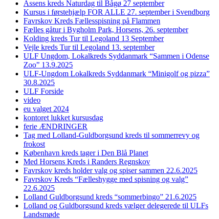
Assens kreds Naturdag til Bågø 27 september
Kursus i førstehjælp FOR ALLE 27. september i Svendborg
Favrskov Kreds Fællesspisning på Flammen
Fælles gåtur i Bygholm Park, Horsens, 26. september
Kolding kreds Tur til Legoland 13 September
Vejle kreds Tur til Legoland 13. september
ULF Ungdom, Lokalkreds Syddanmark “Sammen i Odense
Zoo” 13.9.2025
ULF-Ungdom Lokalkreds Syddanmark “Minigolf og pizza”
30.8.2025
ULF Forside
video
eu valget 2024
kontoret lukket kursusdag
ferie ÆNDRINGER
Tag med Lolland-Guldborgsund kreds til sommerrevy og
frokost
København kreds tager i Den Blå Planet
Med Horsens Kreds i Randers Regnskov
Favrskov kreds holder valg og spiser sammen 22.6.2025
Favrskov Kreds “Fælleshygge med spisning og valg”
22.6.2025
Lolland Guldborgsund kreds “sommerbingo” 21.6.2025
Lolland og Guldborgsund kreds vælger delegerede til ULFs
Landsmøde