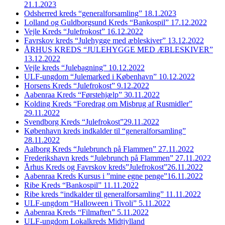
21.1.2023
Odsherred kreds “generalforsamling” 18.1.2023
Lolland og Guldborgsund Kreds “Bankospil” 17.12.2022
Vejle Kreds “Julefrokost” 16.12.2022
Favrskov kreds “Julehygge med æbleskiver” 13.12.2022
ÅRHUS KREDS “JULEHYGGE MED ÆBLESKIVER”
13.12.2022
Vejle kreds “Julebagning” 10.12.2022
ULF-ungdom “Julemarked i København” 10.12.2022
Horsens Kreds “Julefrokost” 9.12.2022
Aabenraa Kreds “Førstehjælp” 30.11.2022
Kolding Kreds “Foredrag om Misbrug af Rusmidler”
29.11.2022
Svendborg Kreds “Julefrokost”29.11.2022
København kreds indkalder til “generalforsamling”
28.11.2022
Aalborg Kreds “Julebrunch på Flammen” 27.11.2022
Frederikshavn kreds “Julebrunch på Flammen” 27.11.2022
Århus Kreds og Favrskov kreds”Julefrokost”26.11.2022
Aabenraa Kreds Kursus i ”mine egne penge”16.11.2022
Ribe Kreds “Bankospil” 11.11.2022
Ribe kreds “indkalder til generalforsamling” 11.11.2022
ULF-ungdom “Halloween i Tivoli” 5.11.2022
Aabenraa Kreds “Filmaften” 5.11.2022
ULF-ungdom Lokalkreds Midtjylland