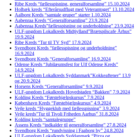
Ribe Kreds “fællesspisning, generalforsamling” 15.10.2024
Holbæk kreds “Efterårsudflugt med Veterantoget” 13.10.2024
Aalborg Kreds “samtale gruper” starter 1.10.2024
Aabenraa Kreds “Generalforsamling” 23.9.2024
Aabenraa Kreds”fællesspisning og underholdning” 23.9.2024
ULF-ungdom Lokalkreds Midtjylland”Brætspilscafe Århus”
19.9.2024
Ribe Kreds “Tur til TV Syd” 17.9.2024
Svendborg Kreds “fællesspisning og underholdning”
16.9.2024
Svendborg Kreds “Generalforsamling” 16.9.2024
Odense Kreds “Jubilæumsfest for Ulf Odense Kreds”
14.9.2024
ULF-ungdom Lokalkreds Syddanmark”Kokkeaftener” 13.9
og 20.9.2024
Horsens Kreds “Generalforsamling” 9.9.2024
ULF-ungdom Lokalkreds Hovedstaden “Bakken” 7.9.2024
Kolding Kreds “Førstehjælpskursus” 7.9.2024
København Kreds “Førstehjælpskursus” 4.9.2024
Vejle kreds “Hyggeklub med fællesspisning” 3.9.2024
Vejle kreds”Tur til Tivoli Friheden Aarhus” 31.8.2024
Kolding kreds “samtalegruppe”
Assens Kreds “indkalder til generalforsamling” 27.8.2024
Svendborg Kreds “rundvisning i Faaborg by” 24.8.2024
ULF-ungdom Lokalkreds Syddanmark “Pizza og