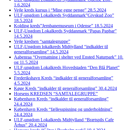
1.6.2024
Vejle kreds kursus i “Mine egne penge” 28.5.2024
ULF-ungdom Lokalkreds Syddanmark”Givskud Zoo”
18.5.2024
Kolding kreds”Jernbanemuseum i Odense” 18.5.2024
ULF-Ungdom Lokalkreds Syddanmark “Papas Papbar”
14.5.2024
Vejle kredsen “samtalegruppe”
ULF-Ungdom lokalkreds Midtjylland “indkalder til
generalforsamling” 14.5.2024
Aabenraa “Overnatning i shelter ved Ensted Naturpark” 10.
og 11.5.2024
ULF-ungdom Lokalkreds Hovedstaden “Den Blå Planet”
5.5.2024
Frederikshavn Kreds “indkalder til generalforsamling”
4.5.2024
Køge Kreds “indkalder til generalforsamling” 30.4.2024
Horsens KREDSEN “SAMTALEGRUPPE”
København Kreds “indkalder til generalforsamling”
24.4.2024
København Kreds “fællesspisning og underholdning”
24.4.2024
ULF-ungdom Lokalkreds Midtjylland “Brætspils Cafe
Århus” 20.4.2024