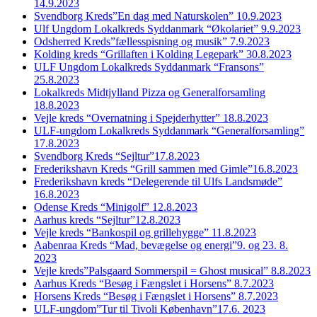
14.9.2023
Svendborg Kreds”En dag med Naturskolen” 10.9.2023
Ulf Ungdom Lokalkreds Syddanmark “Økolariet” 9.9.2023
Odsherred Kreds”fællesspisning og musik” 7.9.2023
Kolding kreds “Grillaften i Kolding Legepark” 30.8.2023
ULF Ungdom Lokalkreds Syddanmark “Fransons”
25.8.2023
Lokalkreds Midtjylland Pizza og Generalforsamling
18.8.2023
Vejle kreds “Overnatning i Spejderhytter” 18.8.2023
ULF-ungdom Lokalkreds Syddanmark “Generalforsamling”
17.8.2023
Svendborg Kreds “Sejltur”17.8.2023
Frederikshavn Kreds “Grill sammen med Gimle”16.8.2023
Frederikshavn kreds “Delegerende til Ulfs Landsmøde”
16.8.2023
Odense Kreds “Minigolf” 12.8.2023
Aarhus kreds “Sejltur”12.8.2023
Vejle kreds “Bankospil og grillehygge” 11.8.2023
Aabenraa Kreds “Mad, bevægelse og energi”9. og 23. 8.
2023
Vejle kreds”Palsgaard Sommerspil = Ghost musical” 8.8.2023
Aarhus Kreds “Besøg i Fængslet i Horsens” 8.7.2023
Horsens Kreds “Besøg i Fængslet i Horsens” 8.7.2023
ULF-ungdom”Tur til Tivoli København”17.6. 2023