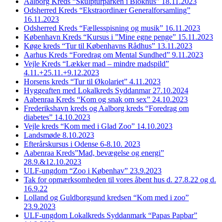
Aalborg Kreds “Skulpturparken i Blokhus” 18.11.2023
Odsherred Kreds “Ekstraordinær Generalforsamling”
16.11.2023
Odsherred Kreds “Fællesspisning og musik” 16.11.2023
København Kreds “Kursus i ”Mine egne penge” 15.11.2023
Køge kreds “Tur til Københavns Rådhus” 13.11.2023
Aarhus Kreds “Foredrag om Mental Sundhed” 9.11.2023
Vejle Kreds “Lækker mad – mindre madspild”
4.11.+25.11.+9.12.2023
Horsens kreds “Tur til Økolariet” 4.11.2023
Hyggeaften med Lokalkreds Syddanmar 27.10.2024
Aabenraa Kreds “Kom og snak om sex” 24.10.2023
Frederikshavn kreds og Aalborg kreds “Foredrag om
diabetes” 14.10.2023
Vejle kreds “Kom med i Glad Zoo” 14.10.2023
Landsmøde 8.10.2023
Efterårskursus i Odense 6-8.10. 2023
Aabenraa Kreds”Mad, bevægelse og energi”
28.9.&12.10.2023
ULF-ungdom “Zoo i Københav” 23.9.2023
Tak for opmærksomheden til vores åbent hus d. 27.8.22 og d.
16.9.22
Lolland og Guldborgsund kredsen “Kom med i zoo”
23.9.2023
ULF-ungdom Lokalkreds Syddanmark “Papas Papbar”