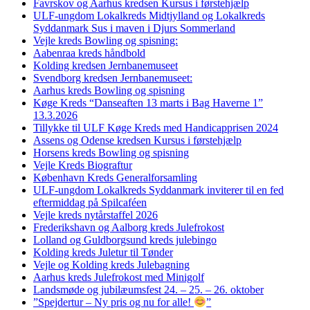
Favrskov og Aarhus kredsen Kursus i førstehjælp
ULF-ungdom Lokalkreds Midtjylland og Lokalkreds
Syddanmark Sus i maven i Djurs Sommerland
Vejle kreds Bowling og spisning:
Aabenraa kreds håndbold
Kolding kredsen Jernbanemuseet
Svendborg kredsen Jernbanemuseet:
Aarhus kreds Bowling og spisning
Køge Kreds “Danseaften 13 marts i Bag Haverne 1”
13.3.2026
Tillykke til ULF Køge Kreds med Handicapprisen 2024
Assens og Odense kredsen Kursus i førstehjælp
Horsens kreds Bowling og spisning
Vejle Kreds Biograftur
København Kreds Generalforsamling
ULF-ungdom Lokalkreds Syddanmark inviterer til en fed
eftermiddag på Spilcaféen
Vejle kreds nytårstaffel 2026
Frederikshavn og Aalborg kreds Julefrokost
Lolland og Guldborgsund kreds julebingo
Kolding kreds Juletur til Tønder
Vejle og Kolding kreds Julebagning
Aarhus kreds Julefrokost med Minigolf
Landsmøde og jubilæumsfest 24. – 25. – 26. oktober
”Spejdertur – Ny pris og nu for alle!
”