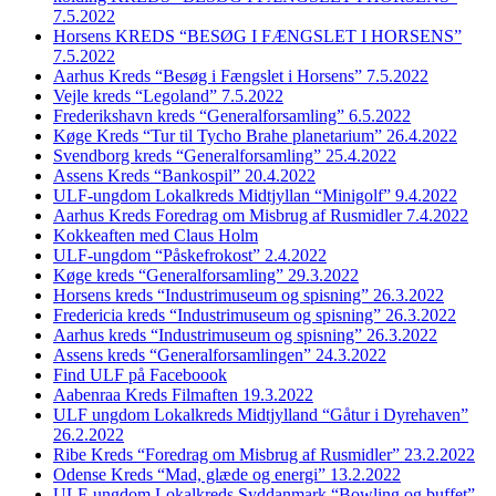
7.5.2022
Horsens KREDS “BESØG I FÆNGSLET I HORSENS”
7.5.2022
Aarhus Kreds “Besøg i Fængslet i Horsens” 7.5.2022
Vejle kreds “Legoland” 7.5.2022
Frederikshavn kreds “Generalforsamling” 6.5.2022
Køge Kreds “Tur til Tycho Brahe planetarium” 26.4.2022
Svendborg kreds “Generalforsamling” 25.4.2022
Assens Kreds “Bankospil” 20.4.2022
ULF-ungdom Lokalkreds Midtjyllan “Minigolf” 9.4.2022
Aarhus Kreds Foredrag om Misbrug af Rusmidler 7.4.2022
Kokkeaften med Claus Holm
ULF-ungdom “Påskefrokost” 2.4.2022
Køge kreds “Generalforsamling” 29.3.2022
Horsens kreds “Industrimuseum og spisning” 26.3.2022
Fredericia kreds “Industrimuseum og spisning” 26.3.2022
Aarhus kreds “Industrimuseum og spisning” 26.3.2022
Assens kreds “Generalforsamlingen” 24.3.2022
Find ULF på Faceboook
Aabenraa Kreds Filmaften 19.3.2022
ULF ungdom Lokalkreds Midtjylland “Gåtur i Dyrehaven”
26.2.2022
Ribe Kreds “Foredrag om Misbrug af Rusmidler” 23.2.2022
Odense Kreds “Mad, glæde og energi” 13.2.2022
ULF-ungdom Lokalkreds Syddanmark “Bowling og buffet”