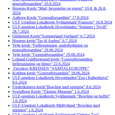
generalforsamling” 20.8.2024
Horsens Kreds “Mad, bevægelse og energi” 19.8. & 26.8.
2024
Aalborg Kreds “Generalforsamling” 17.8.2024
ULF Ungdom Lokalkreds Syddanmark”Fransons” 16.8.2024
ULF-ungdom Lokalkreds Hovedstaden “Sommer i Tivoli”
28.7.2024
Odsherred Kreds”Sommerland Sjælland” 6.7.2024
Horsens kreds”Tur til Aarhus” 6.7.2024
Vejle kreds “Fællesspisning, underholdning og
generalforsamling” 29.06.2024
Vejle kreds “Generalforsamling” 29.06.2024
Lolland-Guldborgsund kreds “Generalforsamling,
fællesspisning og bingo” 22.6.2024
Favrskov KREDSEN “SAMTALEGRUPPE”
Kolding kreds “Generalforsamling” 18.06.2024
ULF-ungdom Lokalkreds Hovedstaden”Zoo i København”
8.6.2024
Frederikshavn kreds”Bowling med spisning” 8.6.2024
Svendborg Kreds “Tåsinge Museum” 1.6.2024
ULF-ungdom Lokalkreds Syddanmark “Bowling og buffet”
1.6.2024
ULF-Ungdom Lokalkreds Midtjylland “Bowling med
spisning” 1.6.2024
ULF-ungdom Lokalkreds Syddanmark”Odense Zoo”