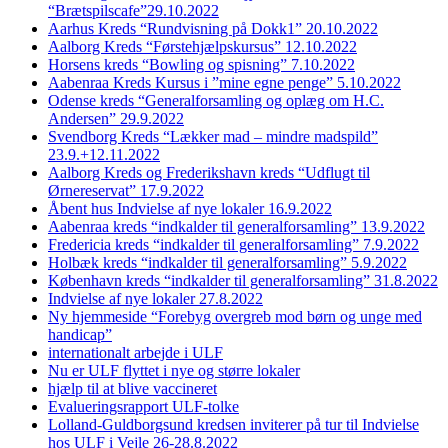
“Brætspilscafe”29.10.2022
Aarhus Kreds “Rundvisning på Dokk1” 20.10.2022
Aalborg Kreds “Førstehjælpskursus” 12.10.2022
Horsens kreds “Bowling og spisning” 7.10.2022
Aabenraa Kreds Kursus i ”mine egne penge” 5.10.2022
Odense kreds “Generalforsamling og oplæg om H.C.
Andersen” 29.9.2022
Svendborg Kreds “Lækker mad – mindre madspild”
23.9.+12.11.2022
Aalborg Kreds og Frederikshavn kreds “Udflugt til
Ørnereservat” 17.9.2022
Åbent hus Indvielse af nye lokaler 16.9.2022
Aabenraa kreds “indkalder til generalforsamling” 13.9.2022
Fredericia kreds “indkalder til generalforsamling” 7.9.2022
Holbæk kreds “indkalder til generalforsamling” 5.9.2022
København kreds “indkalder til generalforsamling” 31.8.2022
Indvielse af nye lokaler 27.8.2022
Ny hjemmeside “Forebyg overgreb mod børn og unge med
handicap”
internationalt arbejde i ULF
Nu er ULF flyttet i nye og større lokaler
hjælp til at blive vaccineret
Evalueringsrapport ULF-tolke
Lolland-Guldborgsund kredsen inviterer på tur til Indvielse
hos ULF i Vejle 26-28.8.2022