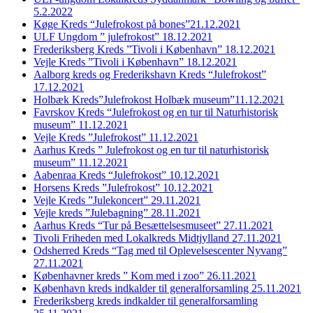
5.2.2022
Køge Kreds “Julefrokost på bones”21.12.2021
ULF Ungdom ” julefrokost” 18.12.2021
Frederiksberg Kreds ”Tivoli i København” 18.12.2021
Vejle Kreds ”Tivoli i København” 18.12.2021
Aalborg kreds og Frederikshavn Kreds “Julefrokost”
17.12.2021
Holbæk Kreds”Julefrokost Holbæk museum”11.12.2021
Favrskov Kreds “Julefrokost og en tur til Naturhistorisk
museum” 11.12.2021
Vejle Kreds ”Julefrokost” 11.12.2021
Aarhus Kreds ” Julefrokost og en tur til naturhistorisk
museum” 11.12.2021
Aabenraa Kreds “Julefrokost” 10.12.2021
Horsens Kreds ”Julefrokost” 10.12.2021
Vejle Kreds ”Julekoncert” 29.11.2021
Vejle kreds ”Julebagning” 28.11.2021
Aarhus Kreds “Tur på Besættelsesmuseet” 27.11.2021
Tivoli Friheden med Lokalkreds Midtjylland 27.11.2021
Odsherred Kreds “Tag med til Oplevelsescenter Nyvang”
27.11.2021
Københavner kreds ” Kom med i zoo” 26.11.2021
København kreds indkalder til generalforsamling 25.11.2021
Frederiksberg kreds indkalder til generalforsamling