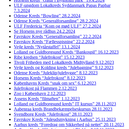
Horsens kreds “Gåtur i Bygholm park” 19.4.2024
ULF-ungdom Lokalkreds Syddanmark Papas Papbar
7.3.2024
Odense Kreds “Bowling” 28.2.2024
Odense Kreds “Generalforsamling” 28.2.2024
ULF Fredericia “Kom og mød ULF” 27.2.2024
Se Horsens nye rådhus 24.2.2024
Favrskov Kreds “Generalforsamling” 22.2.2024
Favrskov Kreds “Fællesspisning” 22.2.2024
Vejle kreds “Nytårstaffel” 13.1.2024
Lolland og Guldborgsund Kreds “Bankospil” 16.12.2023
Ribe kredsen “Julefrokost” 15.12.2023
Tivoli Friheden med Lokalkreds Midtjylland 9.12.2023
Vejle kreds og Kolding kreds “Julebagning” 9.12.2023
Odense Kreds “Juleklip/julehygge” 8.12.2023
Horsens Kreds “Julefrokost” 8.12.2023
Københavns Kreds “snak om sex” 6.12.2023
Julefrokost på Flammen 2.12.2023
Zoo i København 2.12.2023
Assens Kreds “filmaften” 1.12.2023
Lolland og Guldborgsund kreds” IT kursus” 28.11.2023
Aabenraa kreds Brandbekæmpelseskursus 28.11.2023
Svendborg Kreds “Julefrokost” 28.11.2023
Favrskov Kreds “Juleudsmykning i Aarhus” 25.11.2023
Aarhus kreds “Foredrag om Sikkerhed på nettet” 20.11.2023