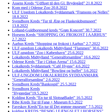
Assens Kreds “Udflugt til den Gl. Brydegård” 21.8.2022
Kom med i Odense Zoo 20.8.2022
ULF Ungdom Lokalkreds Syddanmark “Fransons og Nelles”
18.8.2022
Svendborg Kreds “Tur til Ærø og Flaskeskibsmuseet”
13.8.2022
Lolland-Guldborgsund kreds “Grøn Koncert” 30.7.2022
Horsens Kreds “SHOPPING OG FROKOST I AARHUS”
2.7.2022
Aarhus Kreds “Shopping og frokost i Aarhus” 2.7.2022
ULF-ungdom Lokalkreds Midtjylland “Flammen” 30.6.2022
ULF-ungdom “Zoo i København” 25.6.2022
Lokalkreds Midtjylland “Generalforsamling” 16.6.2022
Odense Kreds “Tur i Cirkus Arena” 15.6.2022
Lokalkreds Syddanmark “Café Hygge” 4.6.2022
Lokalkreds Midtjylland “Bowling og buffet” 3.6.2022
ULF-UNGDOM LOKALKREDS SYDDANMARK
“Generalforsamling” 2.6.2022
Svendborg Kreds”Bankospil” 25.5.2022
Svendborg Kreds
“Hyggedag”19.5.2022
Kolding Kreds “En tur til SlotssøBadet” 16.5.2022
Ribe Kreds Tur til Fanø + Museum 8.5.2022
Favrskov Kreds”En tur til Det grønne museum” 7.5.2022
kolding KREDS “BESØG I FÆNGSLET I HORSENS”