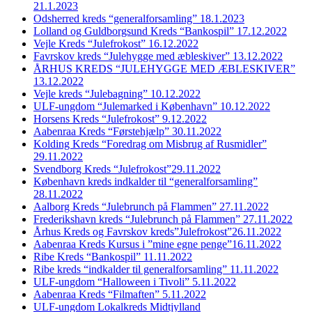
21.1.2023
Odsherred kreds “generalforsamling” 18.1.2023
Lolland og Guldborgsund Kreds “Bankospil” 17.12.2022
Vejle Kreds “Julefrokost” 16.12.2022
Favrskov kreds “Julehygge med æbleskiver” 13.12.2022
ÅRHUS KREDS “JULEHYGGE MED ÆBLESKIVER”
13.12.2022
Vejle kreds “Julebagning” 10.12.2022
ULF-ungdom “Julemarked i København” 10.12.2022
Horsens Kreds “Julefrokost” 9.12.2022
Aabenraa Kreds “Førstehjælp” 30.11.2022
Kolding Kreds “Foredrag om Misbrug af Rusmidler”
29.11.2022
Svendborg Kreds “Julefrokost”29.11.2022
København kreds indkalder til “generalforsamling”
28.11.2022
Aalborg Kreds “Julebrunch på Flammen” 27.11.2022
Frederikshavn kreds “Julebrunch på Flammen” 27.11.2022
Århus Kreds og Favrskov kreds”Julefrokost”26.11.2022
Aabenraa Kreds Kursus i ”mine egne penge”16.11.2022
Ribe Kreds “Bankospil” 11.11.2022
Ribe kreds “indkalder til generalforsamling” 11.11.2022
ULF-ungdom “Halloween i Tivoli” 5.11.2022
Aabenraa Kreds “Filmaften” 5.11.2022
ULF-ungdom Lokalkreds Midtjylland