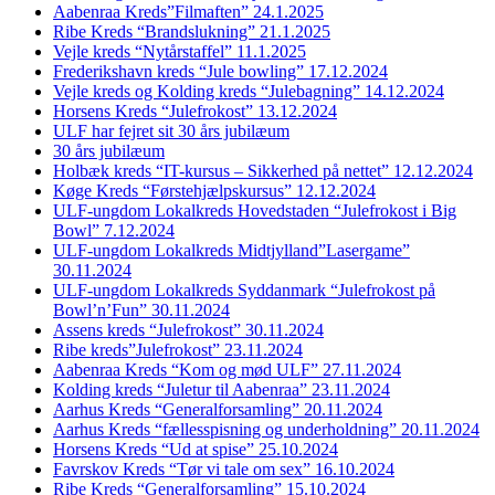
Aabenraa Kreds”Filmaften” 24.1.2025
Ribe Kreds “Brandslukning” 21.1.2025
Vejle kreds “Nytårstaffel” 11.1.2025
Frederikshavn kreds “Jule bowling” 17.12.2024
Vejle kreds og Kolding kreds “Julebagning” 14.12.2024
Horsens Kreds “Julefrokost” 13.12.2024
ULF har fejret sit 30 års jubilæum
30 års jubilæum
Holbæk kreds “IT-kursus – Sikkerhed på nettet” 12.12.2024
Køge Kreds “Førstehjælpskursus” 12.12.2024
ULF-ungdom Lokalkreds Hovedstaden “Julefrokost i Big
Bowl” 7.12.2024
ULF-ungdom Lokalkreds Midtjylland”Lasergame”
30.11.2024
ULF-ungdom Lokalkreds Syddanmark “Julefrokost på
Bowl’n’Fun” 30.11.2024
Assens kreds “Julefrokost” 30.11.2024
Ribe kreds”Julefrokost” 23.11.2024
Aabenraa Kreds “Kom og mød ULF” 27.11.2024
Kolding kreds “Juletur til Aabenraa” 23.11.2024
Aarhus Kreds “Generalforsamling” 20.11.2024
Aarhus Kreds “fællesspisning og underholdning” 20.11.2024
Horsens Kreds “Ud at spise” 25.10.2024
Favrskov Kreds “Tør vi tale om sex” 16.10.2024
Ribe Kreds “Generalforsamling” 15.10.2024