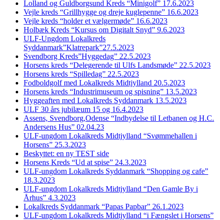
Lolland og Guldborgsund Kreds “Minigolf” 17.6.2023
Vejle kreds “Grillhygge og dreje kuglepenne” 16.6.2023
Vejle kreds “holder et vælgermøde” 16.6.2023
Holbæk Kreds “Kursus om Digitalt Snyd” 9.6.2023
ULF-Ungdom Lokalkreds
Syddanmark”Klatrepark”27.5.2023
Svendborg Kreds”Hyggedag” 22.5.2023
Horsens kreds “Delegerende til Ulfs Landsmøde” 22.5.2023
Horsens kreds “Spilledag” 22.5.2023
Fodboldgolf med Lokalkreds Midtjylland 20.5.2023
Horsens kreds “Industrimuseum og spisning” 13.5.2023
Hyggeaften med Lokalkreds Syddanmark 13.5.2023
ULF 30 års jubilæum 15 og 16.4.2023
Assens, Svendborg,Odense “Indbydelse til Letbanen og H.C.
Andersens Hus” 02.04.23
ULF-ungdom Lokalkreds Midtjylland “Svømmehallen i
Horsens” 25.3.2023
Beskyttet: en ny TEST side
Horsens Kreds “Ud at spise” 24.3.2023
ULF-ungdom Lokalkreds Syddanmark “Shopping og cafe”
18.3.2023
ULF-ungdom Lokalkreds Midtjylland “Den Gamle By i
Århus” 4.3.2023
Lokalkreds Syddanmark “Papas Papbar” 26.1.2023
ULF-ungdom Lokalkreds Midtjylland “i Fængslet i Horsens”