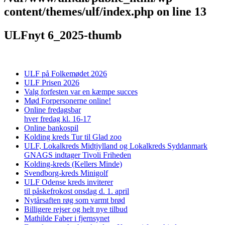
content/themes/ulf/index.php
on line
13
ULFnyt 6_2025-thumb
ULF på Folkemødet 2026
ULF Prisen 2026
Valg forfesten var en kæmpe succes
Mød Forpersonerne online!
Online fredagsbar
hver fredag kl. 16-17
Online bankospil
Kolding kreds Tur til Glad zoo
ULF, Lokalkreds Midtjylland og Lokalkreds Syddanmark
GNAGS indtager Tivoli Friheden
Kolding-kreds (Kellers Minde)
Svendborg-kreds Minigolf
ULF Odense kreds inviterer
til påskefrokost onsdag d. 1. april
Nytårsaften røg som varmt brød
Billigere rejser og helt nye tilbud
Mathilde Faber i fjernsynet