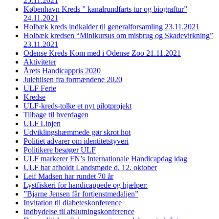
25.11.2021
København Kreds ” kanalrundfarts tur og biograftur”
24.11.2021
Holbæk kreds indkalder til generalforsamling 23.11.2021
Holbæk kredsen “Minikursus om misbrug og Skadevirkning”
23.11.2021
Odense Kreds Kom med i Odense Zoo 21.11.2021
Aktiviteter
Årets Handicappris 2020
Julehilsen fra formændene 2020
ULF Ferie
Kredse
ULF-kreds-tolke et nyt pilotprojekt
Tilbage til hverdagen
ULF Linjen
Udviklingshæmmede gør skrot hot
Politiet advarer om identitetstyveri
Politikere besøger ULF
ULF markerer FN’s Internationale Handicapdag idag
ULF har afholdt Landsmøde d. 12. oktober
Leif Madsen har rundet 70 år
Lystfiskeri for handicappede og hjælper:
”Bjarne Jensen får fortjenstmedaljen”
Invitation til diabeteskonference
Indbydelse til afslutningskonference