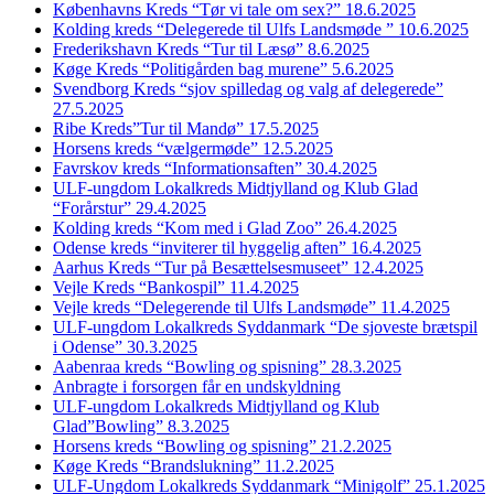
Københavns Kreds “Tør vi tale om sex?” 18.6.2025
Kolding kreds “Delegerede til Ulfs Landsmøde ” 10.6.2025
Frederikshavn Kreds “Tur til Læsø” 8.6.2025
Køge Kreds “Politigården bag murene” 5.6.2025
Svendborg Kreds “sjov spilledag og valg af delegerede”
27.5.2025
Ribe Kreds”Tur til Mandø” 17.5.2025
Horsens kreds “vælgermøde” 12.5.2025
Favrskov kreds “Informationsaften” 30.4.2025
ULF-ungdom Lokalkreds Midtjylland og Klub Glad
“Forårstur” 29.4.2025
Kolding kreds “Kom med i Glad Zoo” 26.4.2025
Odense kreds “inviterer til hyggelig aften” 16.4.2025
Aarhus Kreds “Tur på Besættelsesmuseet” 12.4.2025
Vejle Kreds “Bankospil” 11.4.2025
Vejle kreds “Delegerende til Ulfs Landsmøde” 11.4.2025
ULF-ungdom Lokalkreds Syddanmark “De sjoveste brætspil
i Odense” 30.3.2025
Aabenraa kreds “Bowling og spisning” 28.3.2025
Anbragte i forsorgen får en undskyldning
ULF-ungdom Lokalkreds Midtjylland og Klub
Glad”Bowling” 8.3.2025
Horsens kreds “Bowling og spisning” 21.2.2025
Køge Kreds “Brandslukning” 11.2.2025
ULF-Ungdom Lokalkreds Syddanmark “Minigolf” 25.1.2025