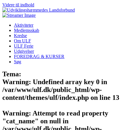
Videre til indhold
Aktiviteter
Medlemsskab
Kredse
Om ULF
ULF Ferie
Udgivelser
FOREDRAG & KURSER
Søg
Tema:
Warning
: Undefined array key 0 in
/var/www/ulf.dk/public_html/wp-
content/themes/ulf/index.php
on line
13
Warning
: Attempt to read property
"cat_name" on null in
/var/www/ulf.dk/public_html/wp-