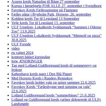
Assens kreds Naturdag til Bågø 27 september
Kursus i førstehjælp FOR ALLE 27. september i Svendborg
Favrskov Kreds Fællesspisning på Flammen
Fælles gåtur i Bygholm Park, Horsens, 26. september
Kolding kreds Tur til Legoland 13 September
Vejle kreds Tur til Legoland 13. september
ULF Ungdom, Lokalkreds Syddanmark “Sammen i Odense
Zoo” 13.9.2025
ULF-Ungdom Lokalkreds Syddanmark “Minigolf og pizza”
30.8.2025
ULF Forside
video
eu valget 2024
kontoret lukket kursusdag
ferie ÆNDRINGER
Tag med Lolland-Guldborgsund kreds til sommerrevy og
frokost
København kreds tager i Den Blå Planet
Med Horsens Kreds i Randers Regnskov
Favrskov kreds holder valg og spiser sammen 22.6.2025
Favrskov Kreds “Fælleshygge med spisning og valg”
22.6.2025
Lolland Guldborgsund kreds “sommerbingo” 21.6.2025
Lolland og Guldborgsund kreds vælger delegerede til ULFs
Landsmøde