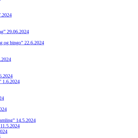
7.2024
ing” 29.06.2024
ng og bingo” 22.6.2024
.2024
6.2024
 1.6.2024
24
024
samling” 14.5.2024
 11.5.2024
2024
4