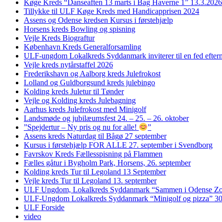
Køge Kreds “Danseaften 13 marts i Bag Haverne 1” 13.3.2026
Tillykke til ULF Køge Kreds med Handicapprisen 2024
Assens og Odense kredsen Kursus i førstehjælp
Horsens kreds Bowling og spisning
Vejle Kreds Biograftur
København Kreds Generalforsamling
ULF-ungdom Lokalkreds Syddanmark inviterer til en fed efter
Vejle kreds nytårstaffel 2026
Frederikshavn og Aalborg kreds Julefrokost
Lolland og Guldborgsund kreds julebingo
Kolding kreds Juletur til Tønder
Vejle og Kolding kreds Julebagning
Aarhus kreds Julefrokost med Minigolf
Landsmøde og jubilæumsfest 24. – 25. – 26. oktober
”Spejdertur – Ny pris og nu for alle!
”
Assens kreds Naturdag til Bågø 27 september
Kursus i førstehjælp FOR ALLE 27. september i Svendborg
Favrskov Kreds Fællesspisning på Flammen
Fælles gåtur i Bygholm Park, Horsens, 26. september
Kolding kreds Tur til Legoland 13 September
Vejle kreds Tur til Legoland 13. september
ULF Ungdom, Lokalkreds Syddanmark “Sammen i Odense Zo
ULF-Ungdom Lokalkreds Syddanmark “Minigolf og pizza” 30
ULF Forside
video