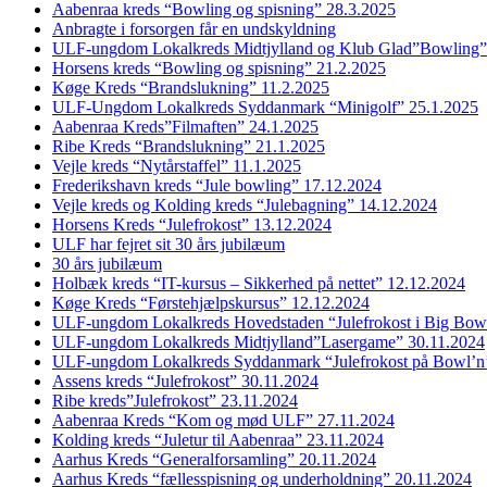
Aabenraa kreds “Bowling og spisning” 28.3.2025
Anbragte i forsorgen får en undskyldning
ULF-ungdom Lokalkreds Midtjylland og Klub Glad”Bowling”
Horsens kreds “Bowling og spisning” 21.2.2025
Køge Kreds “Brandslukning” 11.2.2025
ULF-Ungdom Lokalkreds Syddanmark “Minigolf” 25.1.2025
Aabenraa Kreds”Filmaften” 24.1.2025
Ribe Kreds “Brandslukning” 21.1.2025
Vejle kreds “Nytårstaffel” 11.1.2025
Frederikshavn kreds “Jule bowling” 17.12.2024
Vejle kreds og Kolding kreds “Julebagning” 14.12.2024
Horsens Kreds “Julefrokost” 13.12.2024
ULF har fejret sit 30 års jubilæum
30 års jubilæum
Holbæk kreds “IT-kursus – Sikkerhed på nettet” 12.12.2024
Køge Kreds “Førstehjælpskursus” 12.12.2024
ULF-ungdom Lokalkreds Hovedstaden “Julefrokost i Big Bow
ULF-ungdom Lokalkreds Midtjylland”Lasergame” 30.11.2024
ULF-ungdom Lokalkreds Syddanmark “Julefrokost på Bowl’n
Assens kreds “Julefrokost” 30.11.2024
Ribe kreds”Julefrokost” 23.11.2024
Aabenraa Kreds “Kom og mød ULF” 27.11.2024
Kolding kreds “Juletur til Aabenraa” 23.11.2024
Aarhus Kreds “Generalforsamling” 20.11.2024
Aarhus Kreds “fællesspisning og underholdning” 20.11.2024