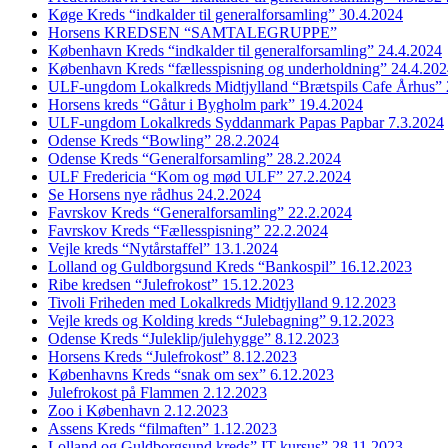
Køge Kreds “indkalder til generalforsamling” 30.4.2024
Horsens KREDSEN “SAMTALEGRUPPE”
København Kreds “indkalder til generalforsamling” 24.4.2024
København Kreds “fællesspisning og underholdning” 24.4.20
ULF-ungdom Lokalkreds Midtjylland “Brætspils Cafe Århus” 
Horsens kreds “Gåtur i Bygholm park” 19.4.2024
ULF-ungdom Lokalkreds Syddanmark Papas Papbar 7.3.2024
Odense Kreds “Bowling” 28.2.2024
Odense Kreds “Generalforsamling” 28.2.2024
ULF Fredericia “Kom og mød ULF” 27.2.2024
Se Horsens nye rådhus 24.2.2024
Favrskov Kreds “Generalforsamling” 22.2.2024
Favrskov Kreds “Fællesspisning” 22.2.2024
Vejle kreds “Nytårstaffel” 13.1.2024
Lolland og Guldborgsund Kreds “Bankospil” 16.12.2023
Ribe kredsen “Julefrokost” 15.12.2023
Tivoli Friheden med Lokalkreds Midtjylland 9.12.2023
Vejle kreds og Kolding kreds “Julebagning” 9.12.2023
Odense Kreds “Juleklip/julehygge” 8.12.2023
Horsens Kreds “Julefrokost” 8.12.2023
Københavns Kreds “snak om sex” 6.12.2023
Julefrokost på Flammen 2.12.2023
Zoo i København 2.12.2023
Assens Kreds “filmaften” 1.12.2023
Lolland og Guldborgsund kreds” IT kursus” 28.11.2023