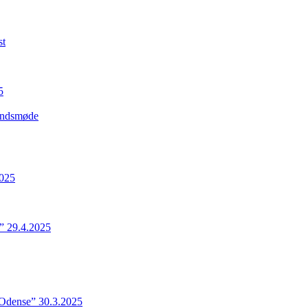
st
5
Landsmøde
2025
” 29.4.2025
 Odense” 30.3.2025