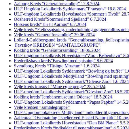
Aalborg Kreds “Generalforsamling” 17.8.2024
ULF Ungdom Lokalkreds Syddanmark”Fransons” 16.8.2024
ULF-ungdom Lokalkreds Hovedstaden “Sommer i Tivoli” 28.
Odsherred Kreds”Sommerland Sjælland” 6.7.2024
Horsens kreds”Tur til Aarhus” 6.7.2024
Vejle kreds “Fællesspisning, underholdning og generalforsaml
Vejle kreds “Generalforsamling” 29.06.2024
Lolland-Guldborgsund kreds “Generalforsamling, fællesspisni
Favrskov KREDSEN “SAMTALEGRUPPE”
Kolding kreds “Generalforsamling” 18.06.2024
ULF-ungdom Lokalkreds Hovedstaden”Zoo i København” 8.6
Frederikshavn kreds”Bowling med spisning” 8.6.2024
Svendborg Kreds “Tåsinge Museum” 1.6.2024
ULF-ungdom Lokalkreds Syddanmark “Bowling og buffet” 1.
ULF-Ungdom Lokalkreds Midtjylland “Bowling med spisning”
ULF-ungdom Lokalkreds Syddanmark”Odense Zoo” 1.6.2024
Vejle kreds kursus i “Mine egne penge” 28.5.2024
ULF-ungdom Lokalkreds Syddanmark”Givskud Zoo” 18.5.20
Kolding kreds”Jernbanemuseum i Odense” 18.5.2024
ULF-Ungdom Lokalkreds Syddanmark “Papas Papbar” 14.5.2
Vejle kredsen “samtalegruppe”
ULF-Ungdom lokalkreds Midtjylland “indkalder til generalfor
Aabenraa “Overnatning i shelter ved Ensted Naturpark” 10. og
ULF-ungdom Lokalkreds Hovedstaden “Den Blå Planet” 5.5.
Frederikshavn Kreds “indkalder til generalforsamling” 4.5.202