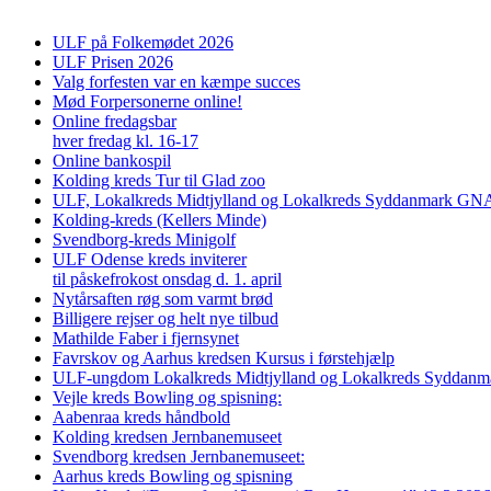
ULF på Folkemødet 2026
ULF Prisen 2026
Valg forfesten var en kæmpe succes
Mød Forpersonerne online!
Online fredagsbar
hver fredag kl. 16-17
Online bankospil
Kolding kreds Tur til Glad zoo
ULF, Lokalkreds Midtjylland og Lokalkreds Syddanmark GNAG
Kolding-kreds (Kellers Minde)
Svendborg-kreds Minigolf
ULF Odense kreds inviterer
til påskefrokost onsdag d. 1. april
Nytårsaften røg som varmt brød
Billigere rejser og helt nye tilbud
Mathilde Faber i fjernsynet
Favrskov og Aarhus kredsen Kursus i førstehjælp
ULF-ungdom Lokalkreds Midtjylland og Lokalkreds Syddanma
Vejle kreds Bowling og spisning:
Aabenraa kreds håndbold
Kolding kredsen Jernbanemuseet
Svendborg kredsen Jernbanemuseet:
Aarhus kreds Bowling og spisning