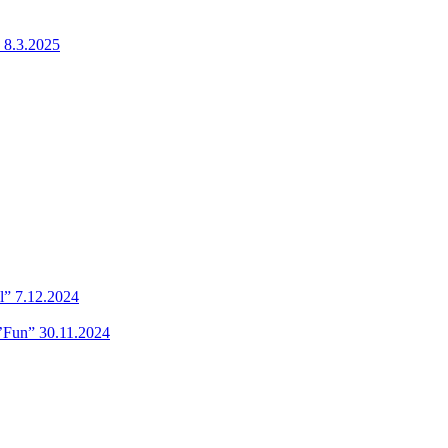
 8.3.2025
l” 7.12.2024
’Fun” 30.11.2024