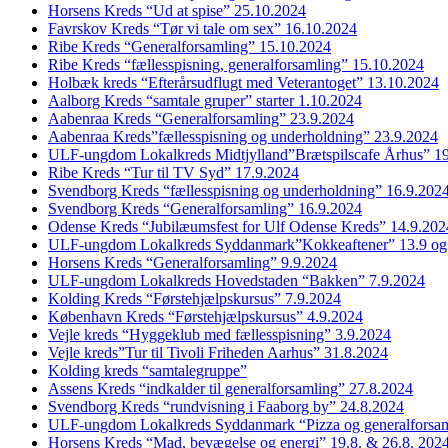
Horsens Kreds “Ud at spise” 25.10.2024
Favrskov Kreds “Tør vi tale om sex” 16.10.2024
Ribe Kreds “Generalforsamling” 15.10.2024
Ribe Kreds “fællesspisning, generalforsamling” 15.10.2024
Holbæk kreds “Efterårsudflugt med Veterantoget” 13.10.2024
Aalborg Kreds “samtale gruper” starter 1.10.2024
Aabenraa Kreds “Generalforsamling” 23.9.2024
Aabenraa Kreds”fællesspisning og underholdning” 23.9.2024
ULF-ungdom Lokalkreds Midtjylland”Brætspilscafe Århus” 1
Ribe Kreds “Tur til TV Syd” 17.9.2024
Svendborg Kreds “fællesspisning og underholdning” 16.9.202
Svendborg Kreds “Generalforsamling” 16.9.2024
Odense Kreds “Jubilæumsfest for Ulf Odense Kreds” 14.9.202
ULF-ungdom Lokalkreds Syddanmark”Kokkeaftener” 13.9 og
Horsens Kreds “Generalforsamling” 9.9.2024
ULF-ungdom Lokalkreds Hovedstaden “Bakken” 7.9.2024
Kolding Kreds “Førstehjælpskursus” 7.9.2024
København Kreds “Førstehjælpskursus” 4.9.2024
Vejle kreds “Hyggeklub med fællesspisning” 3.9.2024
Vejle kreds”Tur til Tivoli Friheden Aarhus” 31.8.2024
Kolding kreds “samtalegruppe”
Assens Kreds “indkalder til generalforsamling” 27.8.2024
Svendborg Kreds “rundvisning i Faaborg by” 24.8.2024
ULF-ungdom Lokalkreds Syddanmark “Pizza og generalforsam
Horsens Kreds “Mad, bevægelse og energi” 19.8. & 26.8. 202