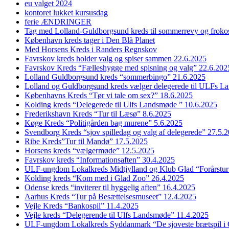
eu valget 2024
kontoret lukket kursusdag
ferie ÆNDRINGER
Tag med Lolland-Guldborgsund kreds til sommerrevy og froko
København kreds tager i Den Blå Planet
Med Horsens Kreds i Randers Regnskov
Favrskov kreds holder valg og spiser sammen 22.6.2025
Favrskov Kreds “Fælleshygge med spisning og valg” 22.6.202
Lolland Guldborgsund kreds “sommerbingo” 21.6.2025
Lolland og Guldborgsund kreds vælger delegerede til ULFs 
Københavns Kreds “Tør vi tale om sex?” 18.6.2025
Kolding kreds “Delegerede til Ulfs Landsmøde ” 10.6.2025
Frederikshavn Kreds “Tur til Læsø” 8.6.2025
Køge Kreds “Politigården bag murene” 5.6.2025
Svendborg Kreds “sjov spilledag og valg af delegerede” 27.5.
Ribe Kreds”Tur til Mandø” 17.5.2025
Horsens kreds “vælgermøde” 12.5.2025
Favrskov kreds “Informationsaften” 30.4.2025
ULF-ungdom Lokalkreds Midtjylland og Klub Glad “Forårstur
Kolding kreds “Kom med i Glad Zoo” 26.4.2025
Odense kreds “inviterer til hyggelig aften” 16.4.2025
Aarhus Kreds “Tur på Besættelsesmuseet” 12.4.2025
Vejle Kreds “Bankospil” 11.4.2025
Vejle kreds “Delegerende til Ulfs Landsmøde” 11.4.2025
ULF-ungdom Lokalkreds Syddanmark “De sjoveste brætspil i