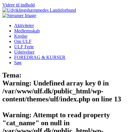
Videre til indhold
Aktiviteter
Medlemsskab
Kredse
Om ULF
ULF Ferie
Udgivelser
FOREDRAG & KURSER
Søg
Tema:
Warning
: Undefined array key 0 in
/var/www/ulf.dk/public_html/wp-
content/themes/ulf/index.php
on line
13
Warning
: Attempt to read property
"cat_name" on null in
/var/www/ulf.dk/public_html/wp-