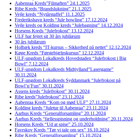
Aabenraa Kreds”Filmaften” 24.1.2025
Ribe Kreds “Brandslukning” 21.1.2025
Vejle kreds “Nytårstaffel” 11.1.2025
Frederikshavn kreds “Jule bowling” 17.12.2024
Vejle kreds og Kolding kreds “Julebagning” 14.12.2024
Horsens Kreds “Julefrokost” 13.12.2024
ULF har fejret sit 30 års jubilæum
30 års jubilæum
Holbæk kreds “IT-kursus – Sikkerhed på nettet” 12.12.2024
Køge Kreds “Førstehjælpskursus” 12.12.2024
ULF-ungdom Lokalkreds Hovedstaden “Julefrokost i Big
Bowl” 7.12.2024
ULF-ungdom Lokalkreds Midtjylland”Lasergame”
30.11.2024
ULF-ungdom Lokalkreds Syddanmark “Julefrokost på
Bowl’n’Fun” 30.11.2024
Assens kreds “Julefrokost” 30.11.2024
Ribe kreds”Julefrokost” 23.11.2024
Aabenraa Kreds “Kom og mød ULF” 27.11.2024
Kolding kreds “Juletur til Aabenraa” 23.11.2024
Aarhus Kreds “Generalforsamling” 20.11.2024
Aarhus Kreds “fællesspisning og underholdning” 20.11.2024
Horsens Kreds “Ud at spise” 25.10.2024
Favrskov Kreds “Tør vi tale om sex” 16.10.2024
Ribe Kreds “Generalforsamling” 15.10.2024