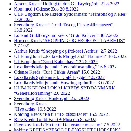
Assens Kreds “Udflugt til den Gl. Brydegård” 21.8.2022
Kom med i Odense Zoo 20.8.2022
ULF Ungdom Lokalkreds Syddanmark “Fransons og Nelles”
18.8.2022
Svendborg Kreds “Tur til Ærø og Flaskeskibsmuseet”
13.8.2022
Lolland-Guldborgsund kreds “Grøn Koncert” 30.7.2022
Horsens Kreds “SHOPPING OG FROKOST I AARHUS”
2.7.2022
Aarhus Kreds “Shopping og frokost i Aarhus” 2.7.2022
ULF-ungdom Lokalkreds Midtjylland “Flammen” 30.6.2022
ULF-ungdom “Zoo i København” 25.6.2022
Lokalkreds Midtjylland “Generalforsamling” 16.6.2022
Odense Kreds “Tur i Cirkus Arena” 15.6.2022
Lokalkreds Syddanmark “Café Hygge” 4.6.2022
Lokalkreds Midtjylland “Bowling og buffet” 3.6.2022
ULF-UNGDOM LOKALKREDS SYDDANMARK
“Generalforsamling” 2.6.2022
Svendborg Kreds”Bankospil” 25.5.2022
Svendborg Kreds
“Hyggedag”19.5.2022
Kolding Kreds “En tur til SlotssøBadet” 16.5.2022
Ribe Kreds Tur til Fanø + Museum 8.5.2022
Favrskov Kreds”En tur til Det grønne museum” 7.5.2022
kolding KREDS “BESØG I FÆNGSLET I HORSENS”