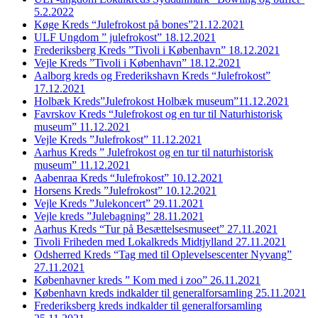
5.2.2022
Køge Kreds “Julefrokost på bones”21.12.2021
ULF Ungdom ” julefrokost” 18.12.2021
Frederiksberg Kreds ”Tivoli i København” 18.12.2021
Vejle Kreds ”Tivoli i København” 18.12.2021
Aalborg kreds og Frederikshavn Kreds “Julefrokost”
17.12.2021
Holbæk Kreds”Julefrokost Holbæk museum”11.12.2021
Favrskov Kreds “Julefrokost og en tur til Naturhistorisk
museum” 11.12.2021
Vejle Kreds ”Julefrokost” 11.12.2021
Aarhus Kreds ” Julefrokost og en tur til naturhistorisk
museum” 11.12.2021
Aabenraa Kreds “Julefrokost” 10.12.2021
Horsens Kreds ”Julefrokost” 10.12.2021
Vejle Kreds ”Julekoncert” 29.11.2021
Vejle kreds ”Julebagning” 28.11.2021
Aarhus Kreds “Tur på Besættelsesmuseet” 27.11.2021
Tivoli Friheden med Lokalkreds Midtjylland 27.11.2021
Odsherred Kreds “Tag med til Oplevelsescenter Nyvang”
27.11.2021
Københavner kreds ” Kom med i zoo” 26.11.2021
København kreds indkalder til generalforsamling 25.11.2021
Frederiksberg kreds indkalder til generalforsamling